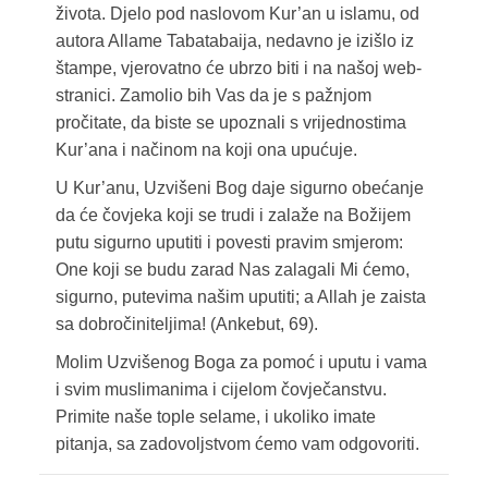
života. Djelo pod naslovom Kur’an u islamu, od
autora Allame Tabatabaija, nedavno je izišlo iz
štampe, vjerovatno će ubrzo biti i na našoj web-
stranici. Zamolio bih Vas da je s pažnjom
pročitate, da biste se upoznali s vrijednostima
Kur’ana i načinom na koji ona upućuje.
U Kur’anu, Uzvišeni Bog daje sigurno obećanje
da će čovjeka koji se trudi i zalaže na Božijem
putu sigurno uputiti i povesti pravim smjerom:
One koji se budu zarad Nas zalagali Mi ćemo,
sigurno, putevima našim uputiti; a Allah je zaista
sa dobročiniteljima! (Ankebut, 69).
Molim Uzvišenog Boga za pomoć i uputu i vama
i svim muslimanima i cijelom čovječanstvu.
Primite naše tople selame, i ukoliko imate
pitanja, sa zadovoljstvom ćemo vam odgovoriti.