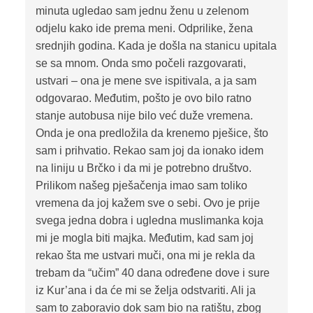
minuta ugledao sam jednu ženu u zelenom
odjelu kako ide prema meni. Odprilike, žena
srednjih godina. Kada je došla na stanicu upitala
se sa mnom. Onda smo počeli razgovarati,
ustvari – ona je mene sve ispitivala, a ja sam
odgovarao. Međutim, pošto je ovo bilo ratno
stanje autobusa nije bilo već duže vremena.
Onda je ona predložila da krenemo pješice, što
sam i prihvatio. Rekao sam joj da ionako idem
na liniju u Brčko i da mi je potrebno društvo.
Prilikom našeg pješačenja imao sam toliko
vremena da joj kažem sve o sebi. Ovo je prije
svega jedna dobra i ugledna muslimanka koja
mi je mogla biti majka. Međutim, kad sam joj
rekao šta me ustvari muči, ona mi je rekla da
trebam da “učim” 40 dana određene dove i sure
iz Kur’ana i da će mi se želja odstvariti. Ali ja
sam to zaboravio dok sam bio na ratištu, zbog