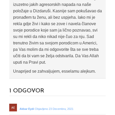
izuzetno jakih agresorskih napada na naše
položaje u Dizdaruši. Kasnije sam pokušavao da
pronađem tu ženu, ali bez uspjeha. Iako mi je
rekla gdje živi i kako se zove i navela članove
svoje porodice koje sam ja lično poznavao, svi
su mi rekli da niko nikad nije čuo za nju. Sad
trenutno živim sa svojom porodicom u Americi,
pa Vas molim da mi odgovorite šta se sve treba
učiti da bi vam se želja odstvarila. Da Vas Allah
uputi na Pravi put.
Unaprijed se zahvaljujem, esselamu alejkum.
1
ODGOVOR
Akbar Eydi
Objavljeno 23 Decembra, 2021