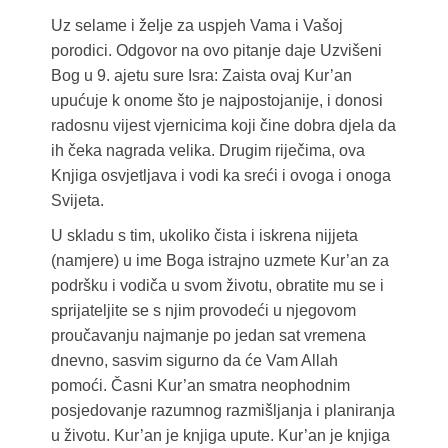
Uz selame i želje za uspjeh Vama i Vašoj
porodici. Odgovor na ovo pitanje daje Uzvišeni
Bog u 9. ajetu sure Isra: Zaista ovaj Kur’an
upućuje k onome što je najpostojanije, i donosi
radosnu vijest vjernicima koji čine dobra djela da
ih čeka nagrada velika. Drugim riječima, ova
Knjiga osvjetljava i vodi ka sreći i ovoga i onoga
Svijeta.
U skladu s tim, ukoliko čista i iskrena nijjeta
(namjere) u ime Boga istrajno uzmete Kur’an za
podršku i vodiča u svom životu, obratite mu se i
sprijateljite se s njim provodeći u njegovom
proučavanju najmanje po jedan sat vremena
dnevno, sasvim sigurno da će Vam Allah
pomoći. Časni Kur’an smatra neophodnim
posjedovanje razumnog razmišljanja i planiranja
u životu. Kur’an je knjiga upute. Kur’an je knjiga