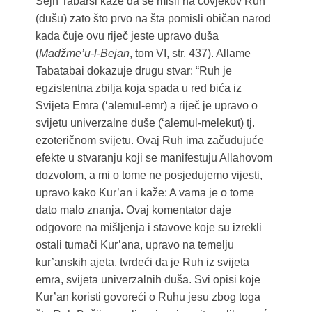
Šejh Tabarsi kaže da se misli na čovjekov Ruh
(dušu) zato što prvo na šta pomisli običan narod
kada čuje ovu riječ jeste upravo duša
(
Madžme’u-l-Bejan
, tom VI, str. 437). Allame
Tabatabai dokazuje drugu stvar: “Ruh je
egzistentna zbilja koja spada u red bića iz
Svijeta Emra (‘alemul-emr) a riječ je upravo o
svijetu univerzalne duše (‘alemul-melekut) tj.
ezoteričnom svijetu. Ovaj Ruh ima začuđujuće
efekte u stvaranju koji se manifestuju Allahovom
dozvolom, a mi o tome ne posjedujemo vijesti,
upravo kako Kur’an i kaže: A vama je o tome
dato malo znanja. Ovaj komentator daje
odgovore na mišljenja i stavove koje su izrekli
ostali tumači Kur’ana, upravo na temelju
kur’anskih ajeta, tvrdeći da je Ruh iz svijeta
emra, svijeta univerzalnih duša. Svi opisi koje
Kur’an koristi govoreći o Ruhu jesu zbog toga