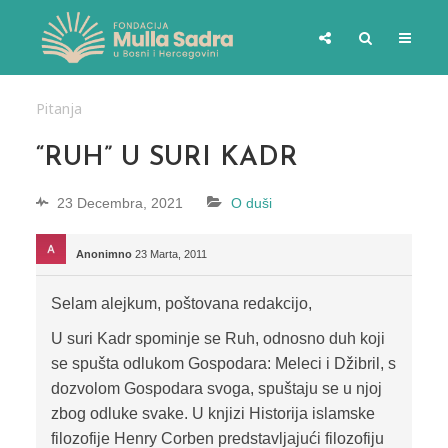
Pitanja
“RUH” U SURI KADR
23 Decembra, 2021
O duši
Anonimno
23 Marta, 2011
Selam alejkum, poštovana redakcijo,
U suri Kadr spominje se Ruh, odnosno duh koji
se spušta odlukom Gospodara: Meleci i Džibril, s
dozvolom Gospodara svoga, spuštaju se u njoj
zbog odluke svake. U knjizi Historija islamske
filozofije Henry Corben predstavljajući filozofiju