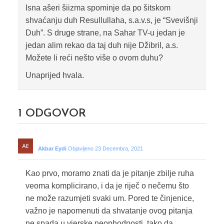
Isna ašeri šiizma spominje da po šitskom
shvaćanju duh Resullullaha, s.a.v.s, je “Svevišnji
Duh”. S druge strane, na Sahar TV-u jedan je
jedan alim rekao da taj duh nije Džibril, a.s.
Možete li reći nešto više o ovom duhu?
Unaprijed hvala.
1
ODGOVOR
Akbar Eydi
Objavljeno 23 Decembra, 2021
Kao prvo, moramo znati da je pitanje zbilje ruha
veoma komplicirano, i da je riječ o nečemu što
ne može razumjeti svaki um. Pored te činjenice,
važno je napomenuti da shvatanje ovog pitanja
ne spada u vjerske neophodnosti, tako da