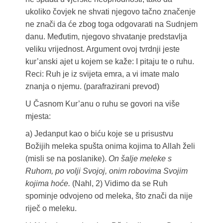
ukoliko čovjek ne shvati njegovo tačno značenje
ne znači da će zbog toga odgovarati na Sudnjem
danu. Međutim, njegovo shvatanje predstavlja
veliku vrijednost. Argument ovoj tvrdnji jeste
kur’anski ajet u kojem se kaže: I pitaju te o ruhu.
Reci: Ruh je iz svijeta emra, a vi imate malo
znanja o njemu. (parafrazirani prevod)
U Časnom Kur’anu o ruhu se govori na više
mjesta:
a) Jedanput kao o biću koje se u prisustvu
Božijih meleka spušta onima kojima to Allah želi
(misli se na poslanike).
On šalje meleke s
Ruhom, po volji Svojoj, onim robovima Svojim
kojima hoće.
(Nahl, 2) Vidimo da se Ruh
spominje odvojeno od meleka, što znači da nije
riječ o meleku.