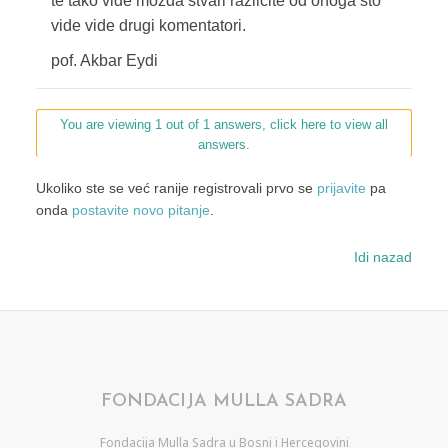
te tako vide možda stvari različite od onoga što
vide vide drugi komentatori.
pof. Akbar Eydi
You are viewing 1 out of 1 answers, click here to view all
answers.
Ukoliko ste se već ranije registrovali prvo se
prijavite
pa
onda
postavite novo pitanje
.
Idi nazad
FONDACIJA MULLA SADRA
Fondacija Mulla Sadra u Bosni i Hercegovini