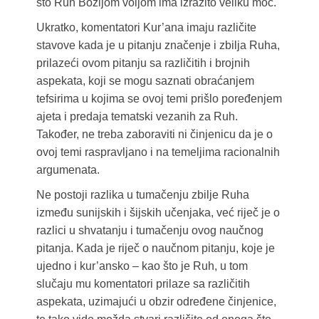
što Ruh Božijom voljom ima izrazito veliku moć.
Ukratko, komentatori Kur’ana imaju različite
stavove kada je u pitanju značenje i zbilja Ruha,
prilazeći ovom pitanju sa različitih i brojnih
aspekata, koji se mogu saznati obraćanjem
tefsirima u kojima se ovoj temi prišlo poređenjem
ajeta i predaja tematski vezanih za Ruh.
Također, ne treba zaboraviti ni činjenicu da je o
ovoj temi raspravljano i na temeljima racionalnih
argumenata.
Ne postoji razlika u tumačenju zbilje Ruha
između sunijskih i šijskih učenjaka, već riječ je o
razlici u shvatanju i tumačenju ovog naučnog
pitanja. Kada je riječ o naučnom pitanju, koje je
ujedno i kur’ansko – kao što je Ruh, u tom
slučaju mu komentatori prilaze sa različitih
aspekata, uzimajući u obzir određene činjenice,