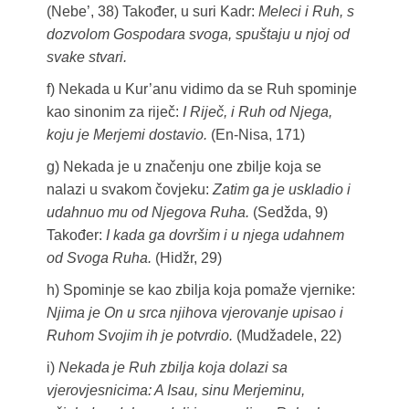
(Nebe’, 38) Također, u suri Kadr:
Meleci i Ruh, s
dozvolom Gospodara svoga, spuštaju u njoj od
svake stvari.
f) Nekada u Kur’anu vidimo da se Ruh spominje
kao sinonim za riječ:
I Riječ, i Ruh od Njega,
koju je Merjemi dostavio.
(En-Nisa, 171)
g) Nekada je u značenju one zbilje koja se
nalazi u svakom čovjeku:
Zatim ga je uskladio i
udahnuo mu od Njegova Ruha.
(Sedžda, 9)
Također:
I kada ga dovršim i u njega udahnem
od Svoga Ruha.
(Hidžr, 29)
h) Spominje se kao zbilja koja pomaže vjernike:
Njima je On u srca njihova vjerovanje upisao i
Ruhom Svojim ih je potvrdio.
(Mudžadele, 22)
i)
Nekada je Ruh zbilja koja dolazi sa
vjerovjesnicima: A Isau, sinu Merjeminu,