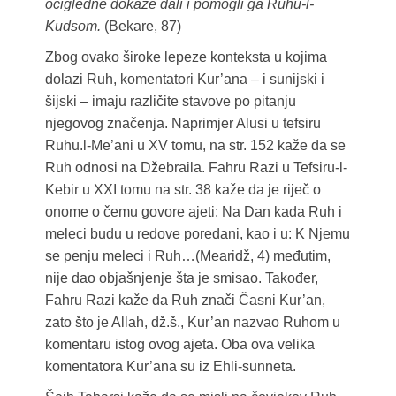
očigledne dokaze dali i pomogli ga Ruhu-l-
Kudsom.
(Bekare, 87)
Zbog ovako široke lepeze konteksta u kojima
dolazi Ruh, komentatori Kur’ana – i sunijski i
šijski – imaju različite stavove po pitanju
njegovog značenja. Naprimjer Alusi u tefsiru
Ruhu.l-Me’ani u XV tomu, na str. 152 kaže da se
Ruh odnosi na Džebraila. Fahru Razi u Tefsiru-l-
Kebir u XXI tomu na str. 38 kaže da je riječ o
onome o čemu govore ajeti: Na Dan kada Ruh i
meleci budu u redove poredani, kao i u: K Njemu
se penju meleci i Ruh…(Mearidž, 4) međutim,
nije dao objašnjenje šta je smisao. Također,
Fahru Razi kaže da Ruh znači Časni Kur’an,
zato što je Allah, dž.š., Kur’an nazvao Ruhom u
komentaru istog ovog ajeta. Oba ova velika
komentatora Kur’ana su iz Ehli-sunneta.