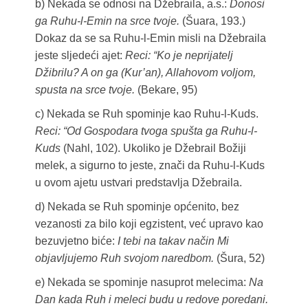
b) Nekada se odnosi na Džebraila, a.s.:
Donosi
ga Ruhu-l-Emin na srce tvoje.
(Šuara, 193.)
Dokaz da se sa Ruhu-l-Emin misli na Džebraila
jeste sljedeći ajet:
Reci: “Ko je neprijatelj
Džibrilu? A on ga (Kur’an), Allahovom voljom,
spusta na srce tvoje.
(Bekare, 95)
c) Nekada se Ruh spominje kao Ruhu-l-Kuds.
Reci: “Od Gospodara tvoga spušta ga Ruhu-l-
Kuds
(Nahl, 102). Ukoliko je Džebrail Božiji
melek, a sigurno to jeste, znači da Ruhu-l-Kuds
u ovom ajetu ustvari predstavlja Džebraila.
d) Nekada se Ruh spominje općenito, bez
vezanosti za bilo koji egzistent, već upravo kao
bezuvjetno biće:
I tebi na takav način Mi
objavljujemo Ruh svojom naredbom.
(Šura, 52)
e) Nekada se spominje nasuprot melecima:
Na
Dan kada Ruh i meleci budu u redove poredani.