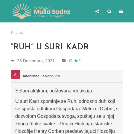
Pitanja
“RUH” U SURI KADR
23 Decembra, 2021
O duši
Anonimno
23 Marta, 2011
Selam alejkum, poštovana redakcijo,
U suri Kadr spominje se Ruh, odnosno duh koji
se spušta odlukom Gospodara: Meleci i Džibril, s
dozvolom Gospodara svoga, spuštaju se u njoj
zbog odluke svake. U knjizi Historija islamske
filozofije Henry Corben predstavljajući filozofiju