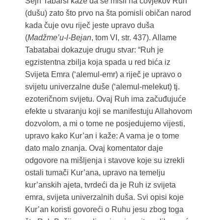
Šejh Tabarsi kaže da se misli na čovjekov Ruh
(dušu) zato što prvo na šta pomisli običan narod
kada čuje ovu riječ jeste upravo duša
(
Madžme’u-l-Bejan
, tom VI, str. 437). Allame
Tabatabai dokazuje drugu stvar: “Ruh je
egzistentna zbilja koja spada u red bića iz
Svijeta Emra (‘alemul-emr) a riječ je upravo o
svijetu univerzalne duše (‘alemul-melekut) tj.
ezoteričnom svijetu. Ovaj Ruh ima začuđujuće
efekte u stvaranju koji se manifestuju Allahovom
dozvolom, a mi o tome ne posjedujemo vijesti,
upravo kako Kur’an i kaže: A vama je o tome
dato malo znanja. Ovaj komentator daje
odgovore na mišljenja i stavove koje su izrekli
ostali tumači Kur’ana, upravo na temelju
kur’anskih ajeta, tvrdeći da je Ruh iz svijeta
emra, svijeta univerzalnih duša. Svi opisi koje
Kur’an koristi govoreći o Ruhu jesu zbog toga