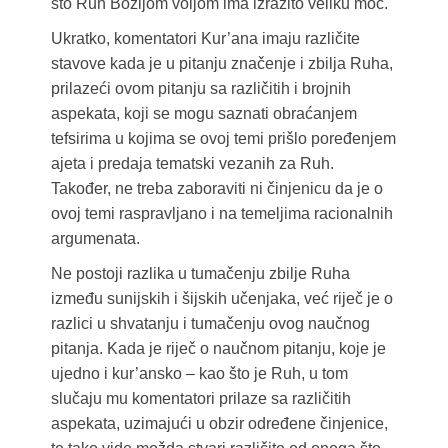
što Ruh Božijom voljom ima izrazito veliku moć.
Ukratko, komentatori Kur’ana imaju različite
stavove kada je u pitanju značenje i zbilja Ruha,
prilazeći ovom pitanju sa različitih i brojnih
aspekata, koji se mogu saznati obraćanjem
tefsirima u kojima se ovoj temi prišlo poređenjem
ajeta i predaja tematski vezanih za Ruh.
Također, ne treba zaboraviti ni činjenicu da je o
ovoj temi raspravljano i na temeljima racionalnih
argumenata.
Ne postoji razlika u tumačenju zbilje Ruha
između sunijskih i šijskih učenjaka, već riječ je o
razlici u shvatanju i tumačenju ovog naučnog
pitanja. Kada je riječ o naučnom pitanju, koje je
ujedno i kur’ansko – kao što je Ruh, u tom
slučaju mu komentatori prilaze sa različitih
aspekata, uzimajući u obzir određene činjenice,