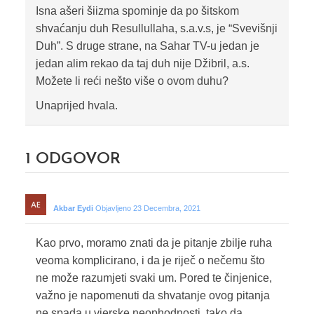
Isna ašeri šiizma spominje da po šitskom
shvaćanju duh Resullullaha, s.a.v.s, je “Svevišnji
Duh”. S druge strane, na Sahar TV-u jedan je
jedan alim rekao da taj duh nije Džibril, a.s.
Možete li reći nešto više o ovom duhu?
Unaprijed hvala.
1
ODGOVOR
Akbar Eydi
Objavljeno 23 Decembra, 2021
Kao prvo, moramo znati da je pitanje zbilje ruha
veoma komplicirano, i da je riječ o nečemu što
ne može razumjeti svaki um. Pored te činjenice,
važno je napomenuti da shvatanje ovog pitanja
ne spada u vjerske neophodnosti, tako da