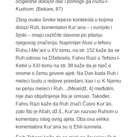
očigledne dokaze dali i pomogli ga Ruhu-l-
Kudsom.
(Bekare, 87)
Zbog ovako široke lepeze konteksta u kojima
dolazi Ruh, komentatori Kur’ana – i sunijski i
šijski – imaju različite stavove po pitanju
njegovog značenja. Naprimjer Alusi u tefsiru
Ruhu.l-Me’ani u XV tomu, na str. 152 kaže da se
Ruh odnosi na Džebraila. Fahru Razi u Tefsiru-l-
Kebir u XXI tomu na str. 38 kaže da je riječ o
onome o čemu govore ajeti: Na Dan kada Ruh i
meleci budu u redove poredani, kao i u: K Njemu
se penju meleci i Ruh…(Mearidž, 4) međutim,
nije dao objašnjenje šta je smisao. Također,
Fahru Razi kaže da Ruh znači Časni Kur’an,
zato što je Allah, dž.š., Kur’an nazvao Ruhom u
komentaru istog ovog ajeta. Oba ova velika
komentatora Kur’ana su iz Ehli-sunneta.