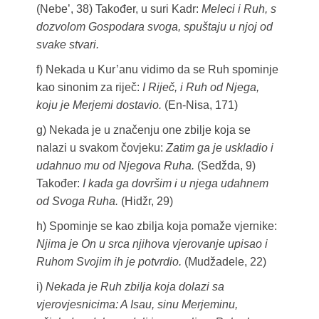
(Nebe’, 38) Također, u suri Kadr:
Meleci i Ruh, s
dozvolom Gospodara svoga, spuštaju u njoj od
svake stvari.
f) Nekada u Kur’anu vidimo da se Ruh spominje
kao sinonim za riječ:
I Riječ, i Ruh od Njega,
koju je Merjemi dostavio.
(En-Nisa, 171)
g) Nekada je u značenju one zbilje koja se
nalazi u svakom čovjeku:
Zatim ga je uskladio i
udahnuo mu od Njegova Ruha.
(Sedžda, 9)
Također:
I kada ga dovršim i u njega udahnem
od Svoga Ruha.
(Hidžr, 29)
h) Spominje se kao zbilja koja pomaže vjernike:
Njima je On u srca njihova vjerovanje upisao i
Ruhom Svojim ih je potvrdio.
(Mudžadele, 22)
i)
Nekada je Ruh zbilja koja dolazi sa
vjerovjesnicima: A Isau, sinu Merjeminu,