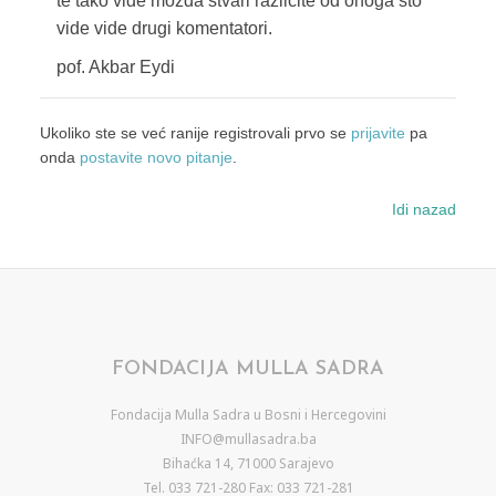
te tako vide možda stvari različite od onoga što
vide vide drugi komentatori.
pof. Akbar Eydi
Ukoliko ste se već ranije registrovali prvo se
prijavite
pa
onda
postavite novo pitanje
.
Idi nazad
FONDACIJA MULLA SADRA
Fondacija Mulla Sadra u Bosni i Hercegovini
INFO@mullasadra.ba
Bihaćka 14, 71000 Sarajevo
Tel. 033 721-280 Fax: 033 721-281