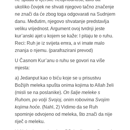
ukoliko čovjek ne shvati njegovo tačno značenje
ne znači da će zbog toga odgovarati na Sudnjem
danu. Međutim, njegovo shvatanje predstavlja
veliku vrijednost. Argument ovoj tvrdnji jeste
kur’anski ajet u kojem se kaže: I pitaju te o ruhu.
Reci: Ruh je iz svijeta emra, a vi imate malo
znanja o njemu. (parafrazirani prevod)
U Časnom Kur’anu o ruhu se govori na više
mjesta:
a) Jedanput kao o biću koje se u prisustvu
Božijih meleka spušta onima kojima to Allah želi
(misli se na poslanike).
On šalje meleke s
Ruhom, po volji Svojoj, onim robovima Svojim
kojima hoće.
(Nahl, 2) Vidimo da se Ruh
spominje odvojeno od meleka, što znači da nije
riječ o meleku.