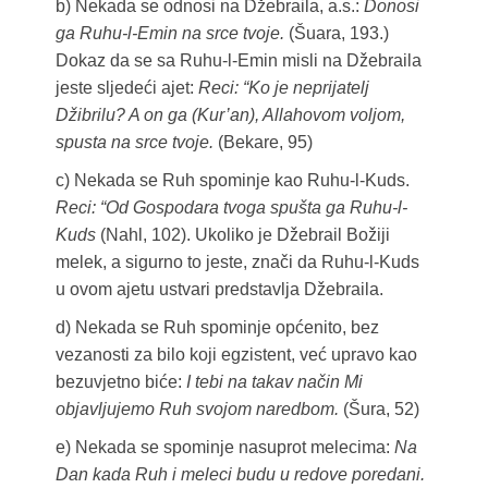
b) Nekada se odnosi na Džebraila, a.s.:
Donosi
ga Ruhu-l-Emin na srce tvoje.
(Šuara, 193.)
Dokaz da se sa Ruhu-l-Emin misli na Džebraila
jeste sljedeći ajet:
Reci: “Ko je neprijatelj
Džibrilu? A on ga (Kur’an), Allahovom voljom,
spusta na srce tvoje.
(Bekare, 95)
c) Nekada se Ruh spominje kao Ruhu-l-Kuds.
Reci: “Od Gospodara tvoga spušta ga Ruhu-l-
Kuds
(Nahl, 102). Ukoliko je Džebrail Božiji
melek, a sigurno to jeste, znači da Ruhu-l-Kuds
u ovom ajetu ustvari predstavlja Džebraila.
d) Nekada se Ruh spominje općenito, bez
vezanosti za bilo koji egzistent, već upravo kao
bezuvjetno biće:
I tebi na takav način Mi
objavljujemo Ruh svojom naredbom.
(Šura, 52)
e) Nekada se spominje nasuprot melecima:
Na
Dan kada Ruh i meleci budu u redove poredani.