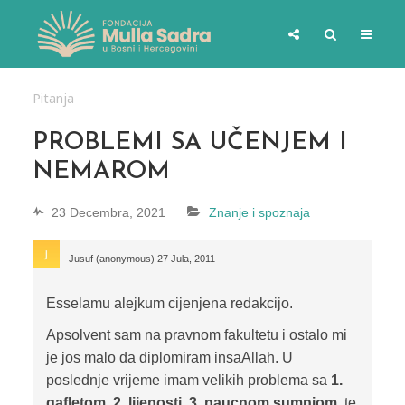
Pitanja
PROBLEMI SA UČENJEM I
NEMAROM
23 Decembra, 2021
Znanje i spoznaja
Jusuf (anonymous)
27 Jula, 2011
Esselamu alejkum cijenjena redakcijo.
Apsolvent sam na pravnom fakultetu i ostalo mi
je jos malo da diplomiram insaAllah. U
poslednje vrijeme imam velikih problema sa
1.
gafletom, 2. lijenosti, 3. naucnom sumnjom
, te