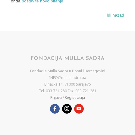
onda
postavite novo pitanje
.
Idi nazad
FONDACIJA MULLA SADRA
Fondacija Mulla Sadra u Bosni i Hercegovini
INFO@mullasadra.ba
Bihaćka 14, 71000 Sarajevo
Tel. 033 721-280 Fax: 033 721-281
Prijava
/
Registracija