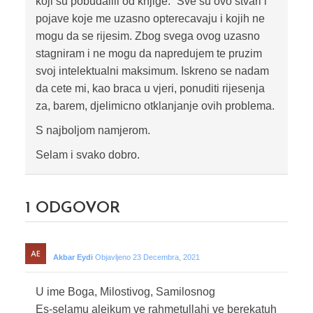
koji su pobudalili od knjige.” Sve su ovo stvari i
pojave koje me uzasno opterecavaju i kojih ne
mogu da se rijesim. Zbog svega ovog uzasno
stagniram i ne mogu da napredujem te pruzim
svoj intelektualni maksimum. Iskreno se nadam
da cete mi, kao braca u vjeri, ponuditi rijesenja
za, barem, djelimicno otklanjanje ovih problema.
S najboljom namjerom.
Selam i svako dobro.
1
ODGOVOR
Akbar Eydi
Objavljeno 23 Decembra, 2021
U ime Boga, Milostivog, Samilosnog
Es-selamu alejkum ve rahmetullahi ve berekatuh