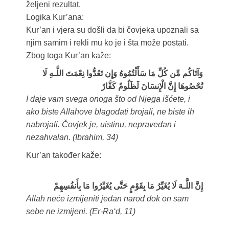
željeni rezultat.
Logika Kur’ana:
Kur’an i vjera su došli da bi čovjeka upoznali sa
njim samim i rekli mu ko je i šta može postati.
Zbog toga Kur’an kaže:
وَآتَاكُم مِّن كُلِّ مَا سَأَلْتُمُوهُ وَإِن تَعُدُّوا نِعْمَتَ اللَّـهِ لَا
تُحْصُوهَا إِنَّ الْإِنسَانَ لَظَلُومٌ كَفَّارٌ
I daje vam svega onoga što od Njega išćete, i
ako biste Allahove blagodati brojali, ne biste ih
nabrojali. Čovjek je, uistinu, nepravedan i
nezahvalan. (Ibrahim, 34)
Kur’an također kaže:
إِنَّ اللَّـهَ لَا يُغَيِّرُ‌ مَا بِقَوْمٍ حَتَّى يُغَيِّرُ‌وا مَا بِأَنفُسِهِمْ
Allah neće izmijeniti jedan narod dok on sam
sebe ne izmijeni. (Er-Ra‘d, 11)