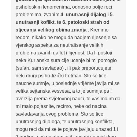
psiholoskim fenomenima, odnosno bolje reci
problemima, zvanim
4. unutrasnji dijalog i 5.
unutrasnji koflikt, te 6. patoloski strah od
stjecanja velikog obima znanja
. Krenimo
redom, nikako ne mogu da nadjem rijesenje sa
vjerskog aspekta za neutralisanje velikih
problema zvanih gaflet i lijenost. Da li postoji
neka Kur anska sura cije ucenje bi mi pomoglo
(sufaru sam savladao) , ili pak preporucujete
neki drugi psiho-fizički tretman. Sto se tice
naucne sumnje, u poslednje vrijeme javlja mi se
velika sejtanska vesvesa, a to je sumnja pa i
averzija prema svjetovnoj nauci, te vas molim da
mi malo pojasnite, recimo, neke od nacina
savladavanja ovog problema. Sto se tice
unutrasnjeg dijaloga, te unutrasnjeg konflikta,
mogu reci da mi se te pojave javljaju unazad 1 il
2 godine, cim pocnem ucit jave mi se misli kao