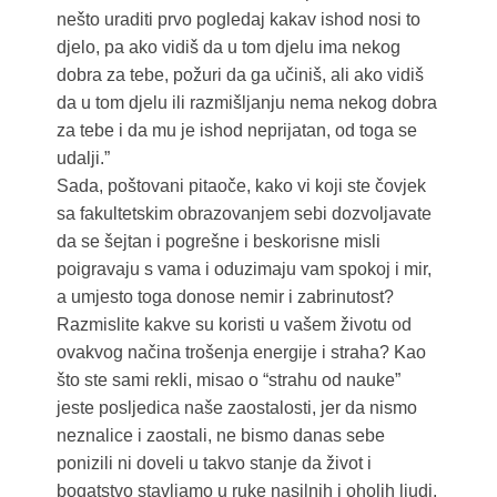
nešto uraditi prvo pogledaj kakav ishod nosi to
djelo, pa ako vidiš da u tom djelu ima nekog
dobra za tebe, požuri da ga učiniš, ali ako vidiš
da u tom djelu ili razmišljanju nema nekog dobra
za tebe i da mu je ishod neprijatan, od toga se
udalji.”
Sada, poštovani pitaoče, kako vi koji ste čovjek
sa fakultetskim obrazovanjem sebi dozvoljavate
da se šejtan i pogrešne i beskorisne misli
poigravaju s vama i oduzimaju vam spokoj i mir,
a umjesto toga donose nemir i zabrinutost?
Razmislite kakve su koristi u vašem životu od
ovakvog načina trošenja energije i straha? Kao
što ste sami rekli, misao o “strahu od nauke”
jeste posljedica naše zaostalosti, jer da nismo
neznalice i zaostali, ne bismo danas sebe
ponizili ni doveli u takvo stanje da život i
bogatstvo stavljamo u ruke nasilnih i oholih ljudi.