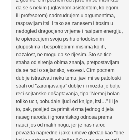
da se s nekim (uglavnom asistentom, kolegom,
ili profesorom) nadmudrujem u argumentima,
raspravljam itsl. I tako se zanesem i trosim u
nedogled dragocjeno vrijeme i rasipam energiju,
te opterecujem svoju psihu ortodoksnim
glupostima i bespotrebnim mislima kojih,
nazalost, ne mogu da se rijesim. Sto se tice
straha od sirenja obima znanja, pretpostavljam
da se radi o sejtanskoj vesvesi. Cim pocnem
dublje istrazivati neku temu, javi mi se patoloski
strah od “zaronjavanja” dublje ili mozda je bolje
reci sejtansko došaptavanja, tipa:”Nemoj bolan
toliko ucit, pobudale ljudi od knjige, itsl…” Ili je
to, pak, posljedica primitivizma jednog dijela
naseg naroda i ignorantskog odnosa prema
nauci jos od malih nogu, jer je nas narod
povazda napredne i jake umove gledao kao “one