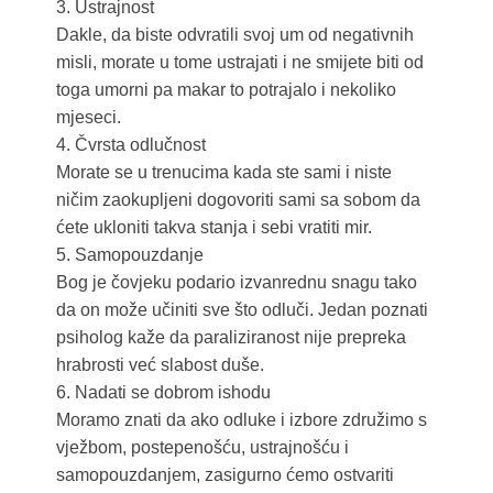
3. Ustrajnost
Dakle, da biste odvratili svoj um od negativnih
misli, morate u tome ustrajati i ne smijete biti od
toga umorni pa makar to potrajalo i nekoliko
mjeseci.
4. Čvrsta odlučnost
Morate se u trenucima kada ste sami i niste
ničim zaokupljeni dogovoriti sami sa sobom da
ćete ukloniti takva stanja i sebi vratiti mir.
5. Samopouzdanje
Bog je čovjeku podario izvanrednu snagu tako
da on može učiniti sve što odluči. Jedan poznati
psiholog kaže da paraliziranost nije prepreka
hrabrosti već slabost duše.
6. Nadati se dobrom ishodu
Moramo znati da ako odluke i izbore združimo s
vježbom, postepenošću, ustrajnošću i
samopouzdanjem, zasigurno ćemo ostvariti