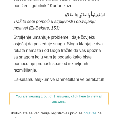
ponižen i gubitnik.” Kur’an kaže:
اسْتَعِينُواْ بِالصَّبْرِ وَالصَّلاَةِ
Tražite sebi pomoći u strpljivosti i obavljanju
molitve! (El-Bekare, 153)
Strpljenje umanjuje probleme i daje čovjeku
osjećaj da posjeduje snagu. Stoga klanjajte dva
rekata namaza i od Boga tražite da vas upozna
sa snagom koju vam je podario kako biste
pomoću nje pronašli spas od iskrivljenih
razmišljanja.
Es-selamu alejkum ve rahmetullahi ve berekatuh
You are viewing 1 out of 1 answers, click here to view all
answers.
Ukoliko ste se već ranije registrovali prvo se
prijavite
pa