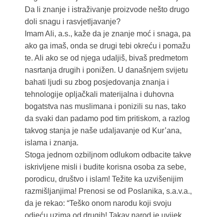
Da li znanje i istraživanje proizvode nešto drugo
doli snagu i rasvjetljavanje?
Imam Ali, a.s., kaže da je znanje moć i snaga, pa
ako ga imaš, onda se drugi tebi okreću i pomažu
te. Ali ako se od njega udaljiš, bivaš predmetom
nasrtanja drugih i ponižen. U današnjem svijetu
bahati ljudi su zbog posjedovanja znanja i
tehnologije opljačkali materijalna i duhovna
bogatstva nas muslimana i ponizili su nas, tako
da svaki dan padamo pod tim pritiskom, a razlog
takvog stanja je naše udaljavanje od Kur’ana,
islama i znanja.
Stoga jednom ozbiljnom odlukom odbacite takve
iskrivljene misli i budite korisna osoba za sebe,
porodicu, društvo i islam! Težite ka uzvišenijim
razmišljanjima! Prenosi se od Poslanika, s.a.v.a.,
da je rekao: “Teško onom narodu koji svoju
odjeću uzima od drugih! Takav narod je uvijek