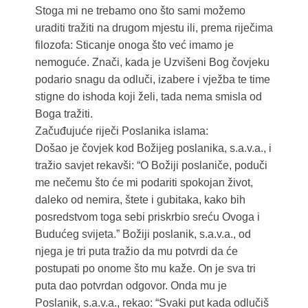
Stoga mi ne trebamo ono što sami možemo
uraditi tražiti na drugom mjestu ili, prema riječima
filozofa: Sticanje onoga što već imamo je
nemoguće. Znači, kada je Uzvišeni Bog čovjeku
podario snagu da odluči, izabere i vježba te time
stigne do ishoda koji želi, tada nema smisla od
Boga tražiti.
Začuđujuće riječi Poslanika islama:
Došao je čovjek kod Božijeg poslanika, s.a.v.a., i
tražio savjet rekavši: “O Božiji poslaniče, poduči
me nečemu što će mi podariti spokojan život,
daleko od nemira, štete i gubitaka, kako bih
posredstvom toga sebi priskrbio sreću Ovoga i
Budućeg svijeta.” Božiji poslanik, s.a.v.a., od
njega je tri puta tražio da mu potvrdi da će
postupati po onome što mu kaže. On je sva tri
puta dao potvrdan odgovor. Onda mu je
Poslanik, s.a.v.a., rekao: “Svaki put kada odlučiš