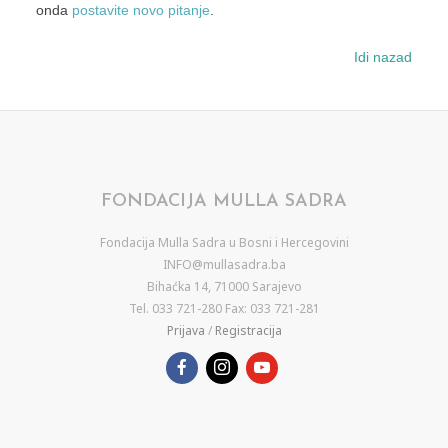
onda
postavite novo pitanje
.
Idi nazad
FONDACIJA MULLA SADRA
Fondacija Mulla Sadra u Bosni i Hercegovini
INFO@mullasadra.ba
Bihaćka 14, 71000 Sarajevo
Tel. 033 721-280 Fax: 033 721-281
Prijava
/
Registracija