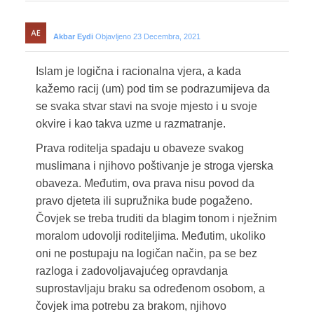
Akbar Eydi
Objavljeno 23 Decembra, 2021
Islam je logična i racionalna vjera, a kada
kažemo racij (um) pod tim se podrazumijeva da
se svaka stvar stavi na svoje mjesto i u svoje
okvire i kao takva uzme u razmatranje.
Prava roditelja spadaju u obaveze svakog
muslimana i njihovo poštivanje je stroga vjerska
obaveza. Međutim, ova prava nisu povod da
pravo djeteta ili supružnika bude pogaženo.
Čovjek se treba truditi da blagim tonom i nježnim
moralom udovolji roditeljima. Međutim, ukoliko
oni ne postupaju na logičan način, pa se bez
razloga i zadovoljavajućeg opravdanja
suprostavljaju braku sa određenom osobom, a
čovjek ima potrebu za brakom, njihovo