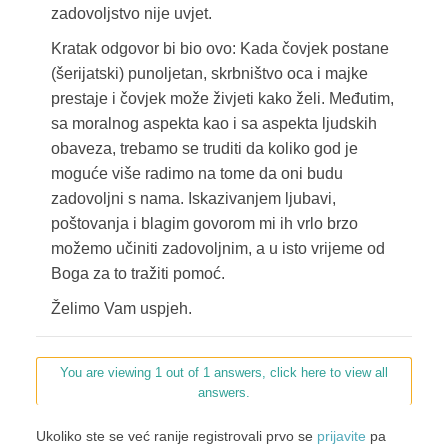
zadovoljstvo nije uvjet.
Kratak odgovor bi bio ovo: Kada čovjek postane
(šerijatski) punoljetan, skrbništvo oca i majke
prestaje i čovjek može živjeti kako želi. Međutim,
sa moralnog aspekta kao i sa aspekta ljudskih
obaveza, trebamo se truditi da koliko god je
moguće više radimo na tome da oni budu
zadovoljni s nama. Iskazivanjem ljubavi,
poštovanja i blagim govorom mi ih vrlo brzo
možemo učiniti zadovoljnim, a u isto vrijeme od
Boga za to tražiti pomoć.
Želimo Vam uspjeh.
You are viewing 1 out of 1 answers, click here to view all
answers.
Ukoliko ste se već ranije registrovali prvo se
prijavite
pa