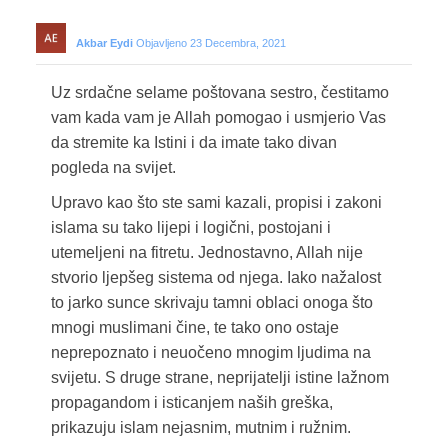
Akbar Eydi
Objavljeno 23 Decembra, 2021
Uz srdačne selame poštovana sestro, čestitamo
vam kada vam je Allah pomogao i usmjerio Vas
da stremite ka Istini i da imate tako divan
pogleda na svijet.
Upravo kao što ste sami kazali, propisi i zakoni
islama su tako lijepi i logični, postojani i
utemeljeni na fitretu. Jednostavno, Allah nije
stvorio ljepšeg sistema od njega. Iako nažalost
to jarko sunce skrivaju tamni oblaci onoga što
mnogi muslimani čine, te tako ono ostaje
neprepoznato i neuočeno mnogim ljudima na
svijetu. S druge strane, neprijatelji istine lažnom
propagandom i isticanjem naših greška,
prikazuju islam nejasnim, mutnim i ružnim.