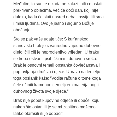
Međutim, to sunce nikada ne zalazi, niti će ostati
prekriveno oblacima, već će doći dan, koji nije
daleko, kada će stati nasred neba i osvijetliti srca
i misli ljudima. Ovo je jasno i sigurno Božije
obećanje.
Što se pak vaše udaje tiče: S kur’anskog
stanovišta brak je izvanredno vrijedno duhovno
djelo, čiji cilj je neprocjenjivo vrijedan. U braku
se treba ostvariti psihički mir i duhovna sreća.
Brak je osnovni temelj opstanka čovječanstva i
popravljanja društva i djece. Upravo na temelju
toga poslanik kaže: “Vodite računa o tome koga
ćete učiniti kamenom temeljcem materijalnog i
duhovnog života svoje djece.”
Brak nije poput kupovine odjeće ili obuće, koju
nakon što ostari ili je se mi zasitimo možemo
lahko otarasiti ili je odbaciti.