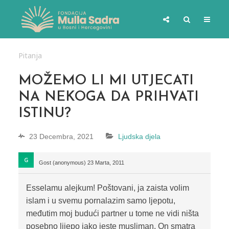
Pitanja
MOŽEMO LI MI UTJECATI
NA NEKOGA DA PRIHVATI
ISTINU?
23 Decembra, 2021
Ljudska djela
Gost (anonymous)
23 Marta, 2011
Esselamu alejkum! Poštovani, ja zaista volim
islam i u svemu pornalazim samo ljepotu,
međutim moj budući partner u tome ne vidi ništa
posebno lijepo iako jeste musliman. On smatra