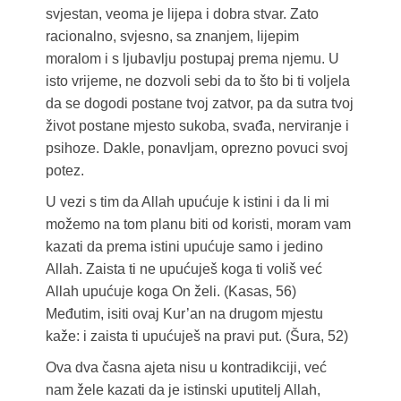
svjestan, veoma je lijepa i dobra stvar. Zato
racionalno, svjesno, sa znanjem, lijepim
moralom i s ljubavlju postupaj prema njemu. U
isto vrijeme, ne dozvoli sebi da to što bi ti voljela
da se dogodi postane tvoj zatvor, pa da sutra tvoj
život postane mjesto sukoba, svađa, nerviranje i
psihoze. Dakle, ponavljam, oprezno povuci svoj
potez.
U vezi s tim da Allah upućuje k istini i da li mi
možemo na tom planu biti od koristi, moram vam
kazati da prema istini upućuje samo i jedino
Allah. Zaista ti ne upućuješ koga ti voliš već
Allah upućuje koga On želi. (Kasas, 56)
Međutim, isiti ovaj Kur’an na drugom mjestu
kaže: i zaista ti upućuješ na pravi put. (Šura, 52)
Ova dva časna ajeta nisu u kontradikciji, već
nam žele kazati da je istinski uputitelj Allah,