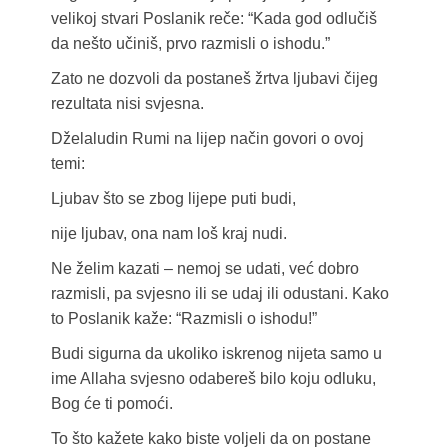
velikoj stvari Poslanik reče: “Kada god odlučiš
da nešto učiniš, prvo razmisli o ishodu.”
Zato ne dozvoli da postaneš žrtva ljubavi čijeg
rezultata nisi svjesna.
Dželaludin Rumi na lijep način govori o ovoj
temi:
Ljubav što se zbog lijepe puti budi,
nije ljubav, ona nam loš kraj nudi.
Ne želim kazati – nemoj se udati, već dobro
razmisli, pa svjesno ili se udaj ili odustani. Kako
to Poslanik kaže: “Razmisli o ishodu!”
Budi sigurna da ukoliko iskrenog nijeta samo u
ime Allaha svjesno odabereš bilo koju odluku,
Bog će ti pomoći.
To što kažete kako biste voljeli da on postane