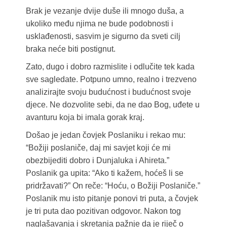
Brak je vezanje dvije duše ili mnogo duša, a
ukoliko među njima ne bude podobnosti i
usklađenosti, sasvim je sigurno da sveti cilj
braka neće biti postignut.
Zato, dugo i dobro razmislite i odlučite tek kada
sve sagledate. Potpuno umno, realno i trezveno
analizirajte svoju budućnost i budućnost svoje
djece. Ne dozvolite sebi, da ne dao Bog, uđete u
avanturu koja bi imala gorak kraj.
Došao je jedan čovjek Poslaniku i rekao mu:
“Božiji poslaniče, daj mi savjet koji će mi
obezbijediti dobro i Dunjaluka i Ahireta.”
Poslanik ga upita: “Ako ti kažem, hoćeš li se
pridržavati?” On reče: “Hoću, o Božiji Poslaniče.”
Poslanik mu isto pitanje ponovi tri puta, a čovjek
je tri puta dao pozitivan odgovor. Nakon tog
naglašavanja i skretanja pažnje da je riječ o