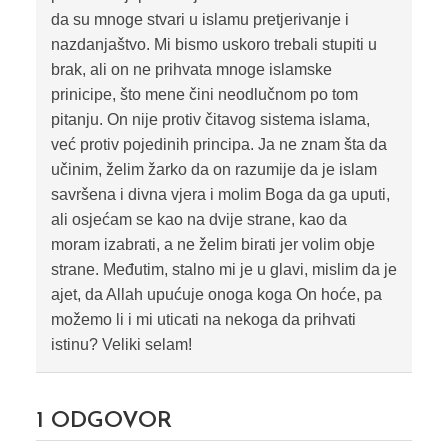
da su mnoge stvari u islamu pretjerivanje i
nazdanjaštvo. Mi bismo uskoro trebali stupiti u
brak, ali on ne prihvata mnoge islamske
prinicipe, što mene čini neodlučnom po tom
pitanju. On nije protiv čitavog sistema islama,
već protiv pojedinih principa. Ja ne znam šta da
učinim, želim žarko da on razumije da je islam
savršena i divna vjera i molim Boga da ga uputi,
ali osjećam se kao na dvije strane, kao da
moram izabrati, a ne želim birati jer volim obje
strane. Međutim, stalno mi je u glavi, mislim da je
ajet, da Allah upućuje onoga koga On hoće, pa
možemo li i mi uticati na nekoga da prihvati
istinu? Veliki selam!
1
ODGOVOR