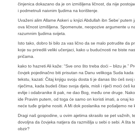
činjenica dokazano da je on izmišljena ličnost, da nije postojao
i podmetnuli naivnim ljudima na korištenje.
Uvaženi alim Allame Askeri u knjizi Abdullah ibn Sebe’ putem 
ova ličnost izmišljena. Spomenute, neopozive argumente u na
razumnim ljudima svijeta.
Isto tako, dobro bi bilo za vas lično da se malo potrudite da pr
koje su priredili veliki učenjaci, kako u budućnosti ne biste n
pričama.
kako to hazreti Ali kaže: “Sve ono što treba doći – blizu je.” 
čovjek pojedinačno biti prisutan na Danu velikoga Suda kada
tekstu, kazati: Čitaj knjigu svoju dosta ti je danas što ćeš svoj
riječima, kada budeš čitao svoja djela, misli i riječi moći ćeš k
evlije i odabranike ili pak, ne dao Bog, među one druge. Nako
ide Pravim putem, od toga će samo on koristi imati, a onaj ko l
neće tuđe grijehe nositi. A Mi dok poslanika ne pošaljemo ne
Dragi naš gospodine, u ovim ajetima skrasilo se pet važnih, te
dovoljna da čovjeka natjera da razmišlja u sebi o sebi. A šta 
obzir?