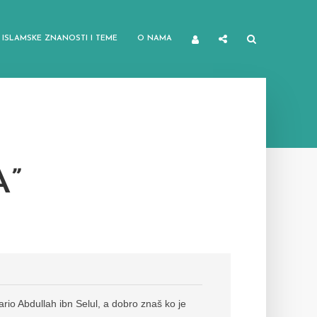
ISLAMSKE ZNANOSTI I TEME
O NAMA
A”
ario Abdullah ibn Selul, a dobro znaš ko je