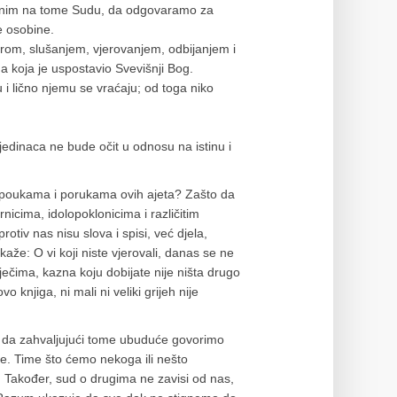
isutnim na tome Sudu, da odgovaramo za
ne osobine.
orom, slušanjem, vjerovanjem, odbijanjem i
ma koja je uspostavio Svevišnji Bog.
u i lično njemu se vraćaju; od toga niko
edinaca ne bude očit u odnosu na istinu i
e poukama i porukama ovih ajeta? Zašto da
icima, idolopoklonicima i različitim
otiv nas nisu slova i spisi, već djela,
aže: O vi koji niste vjerovali, danas se ne
iječima, kazna koju dobijate nije ništa drugo
knjiga, ni mali ni veliki grijeh nije
 pa da zahvaljujući tome ubuduće govorimo
ge. Time što ćemo nekoga ili nešto
mo. Također, sud o drugima ne zavisi od nas,