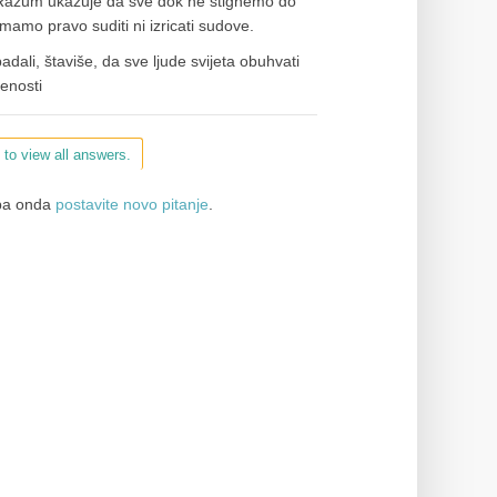
mi. Razum ukazuje da sve dok ne stignemo do
emamo pravo suditi ni izricati sudove.
li, štaviše, da sve ljude svijeta obuhvati
ćenosti
 to view all answers.
a onda
postavite novo pitanje
.