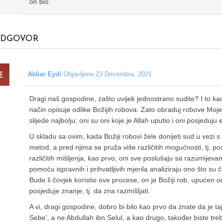
on bio.
DGOVOR
Akbar Eydi
Objavljeno 23 Decembra, 2021
Dragi naš gospodine, zašto uvijek jednostrano sudite? I to ka
način opisuje odlike Božijih robova: Zato obraduj robove Moje k
slijede najbolju; oni su oni koje je Allah uputio i oni posjeduj
U skladu sa ovim, kada Božiji robovi žele donijeti sud u vezi s n
metod, a pred njima se pruža više različitih mogućnosti, tj. pos
različitih mišljenja, kao prvo, oni sve poslušaju sa razumijevan
pomoću ispravnih i prihvatljivih mjerila analiziraju ono što su č
Bude li čovjek koristio ove procese, on je Božiji rob, upućen 
posjeduje znanje, tj. da zna razmišljati.
A vi, dragi gospodine, dobro bi bilo kao prvo da znate da je 
Sebe’, a ne Abdullah ibn Selul, a kao drugo, također biste treb