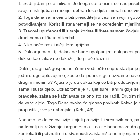
1. Sudnji dan je definitivan. Jednoga dana učinit će nas pr
svoje misli, ljubavi i mržnje, dobra i loša djela, moral i dušev
2. Toga dana sami ćemo biti presuditelji u vezi sa svojim gov
potvrđivanjem. Korist ili šteta temelji se na određenim mjerili
3. Tragovi upućenosti ili lutanja koriste ili štete samom čovjek
drugi nema ni štete ni koristi.
4. Niko neće nositi ničiji teret grijeha.
5. Dok argument, tj. dokaz ne bude upotpunjen, dok prkos poj
dok se kao takav ne dokaže, Bog neće kazniti.
Dakle, dragi naš gospodine, čemu vodi očito suprotstavljanj
jedni druge optužujemo, zašto da jedni druge nazivamo nevjern
drugim imenima? A jasno je da dokaz koji će biti predstavljen pr
sama i sušta djelo. Dokaz tome je 7. ajet sure Tahrim gdje se k
pravdajte, zaista se kažnjavate za ono što ste radili. Drugim r
do vaše djelo. Toga Dana svako će glasno povikati: Kakva je ovo 
propustila, sve je nabrojala! (Kehf, 49)
Nadamo se da će ovi svijetli ajeti prosvijetliti srca svih nas,
na temelju istraživanja i argumenata. I da ne brinemo za dru
zanijekati ili potvrditi mi u stvarnosti zaista ništa ne mijenja