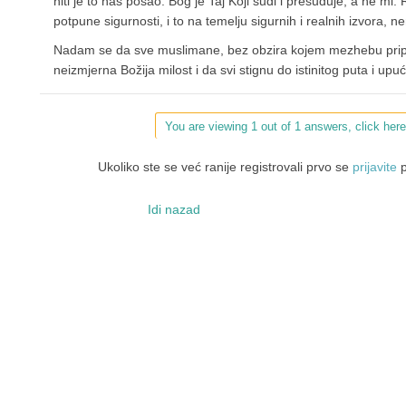
niti je to naš posao. Bog je Taj Koji sudi i presuđuje, a ne 
potpune sigurnosti, i to na temelju sigurnih i realnih izvora, n
Nadam se da sve muslimane, bez obzira kojem mezhebu pripada
neizmjerna Božija milost i da svi stignu do istinitog puta i upu
You are viewing 1 out of 1 answers, click here
Ukoliko ste se već ranije registrovali prvo se
prijavite
p
Idi nazad