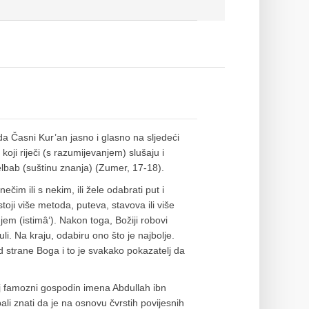
da Časni Kur’an jasno i glasno na sljedeći
oji riječi (s razumijevanjem) slušaju i
u elbab (suštinu znanja) (Zumer, 17-18).
ečim ili s nekim, ili žele odabrati put i
toji više metoda, puteva, stavova ili više
jem (istimâ‘). Nakon toga, Božiji robovi
uli. Na kraju, odabiru ono što je najbolje.
od strane Boga i to je svakako pokazatelj da
taj famozni gospodin imena Abdullah ibn
ali znati da je na osnovu čvrstih povijesnih