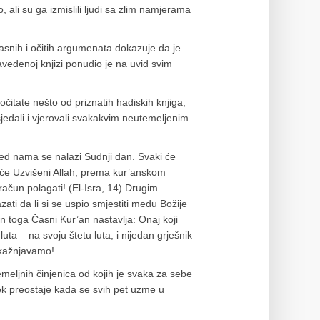
, ali su ga izmislili ljudi sa zlim namjerama
jasnih i očitih argumenata dokazuje da je
vedenoj knjizi ponudio je na uvid svim
očitate nešto od priznatih hadiskih knjiga,
asjedali i vjerovali svakakvim neutemeljenim
Pred nama se nalazi Sudnji dan. Svaki će
 će Uzvišeni Allah, prema kur’anskom
 račun polagati! (El-Isra, 14) Drugim
azati da li si se uspio smjestiti među Božije
n toga Časni Kur’an nastavlja: Onaj koji
uta – na svoju štetu luta, i nijedan grješnik
 kažnjavamo!
meljnih činjenica od kojih je svaka za sebe
tek preostaje kada se svih pet uzme u