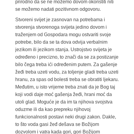
prirodno da se ne možemo dovom okoristiti niti
se možemo nadati pozitivnom odgovoru.
Stvoreni svijet je zasnovan na potrebama i
stvorenja stvorenoga svijeta jedino dovom i
traženjem od Gospodara mogu ostvariti svoje
potrebe, bilo da se ta dova odvija verbalnim
jezikom ili jezikom stanja. Ustrojstvo svijeta je
određeno i precizno, to znači da se za postizanje
bilo čega treba ići određenim putem. Za gašenje
žeđi treba uzeti vodu, za toljenje gladi treba uzeti
hranu, za spas od bolesti treba se obratiti ljekaru.
Međutim, u isto vrijeme treba znati da je Bog taj
koji vodi daje moć gašenja žeđi, hrani moć da
utoli glad. Moguće je da im ta njihova svojstva
oduzme ili da kao prepreku njihovoj
funkcionalnosti postavi neki drugi zakon. Dakle,
to što voda gasi žeđ dešava se Božijom
dozvolom i vatra kada gori, gori Božijom