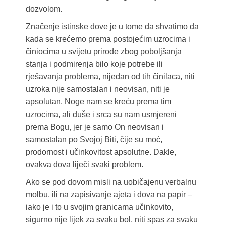
dozvolom.
Značenje istinske dove je u tome da shvatimo da
kada se krećemo prema postojećim uzrocima i
činiocima u svijetu prirode zbog poboljšanja
stanja i podmirenja bilo koje potrebe ili
rješavanja problema, nijedan od tih činilaca, niti
uzroka nije samostalan i neovisan, niti je
apsolutan. Noge nam se kreću prema tim
uzrocima, ali duše i srca su nam usmjereni
prema Bogu, jer je samo On neovisan i
samostalan po Svojoj Biti, čije su moć,
prodornost i učinkovitost apsolutne. Dakle,
ovakva dova liječi svaki problem.
Ako se pod dovom misli na uobičajenu verbalnu
molbu, ili na zapisivanje ajeta i dova na papir –
iako je i to u svojim granicama učinkovito,
sigurno nije lijek za svaku bol, niti spas za svaku