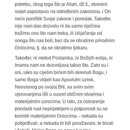
potrebu, zbog toga što je Allah, dž.š., stvoreni
svijet uspostavio na određenim zakonima, i On
neće poništiti Svoje zakone i poredak. Također,
nije nam dao dozvolu ni da samo riječima
tražimo ono što nam treba, ili izliječenje od
onoga što nas boli, bez da se obratimo prirodnim
činiocima, tj. da se obratimo ljekaru.
Također, ni metod Poslanika, ni Božijih evlija, ni
Imama nam ne dozvoljava takvo što. Zato su i
oni, iako su cijelim bićem bili okrenuti Bogu, i
samo Boga vidjeli kao Apsolutni uzrok,
Neovisnog po svojoj Biti, sa svim ovim
vjerovanjima išli u susret običnim stvarima i
materijalnim uzrocima. U ratu, za ostvarenje
prevlasti nad neprijateljem u potpunosti su se
koristili materijalnim činiocima – nekada su
pobjeđivali, a nekada bi bili poražavani, te bivali