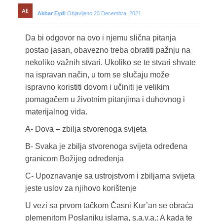
Akbar Eydi
Objavljeno 23 Decembra, 2021
Da bi odgovor na ovo i njemu slična pitanja
postao jasan, obavezno treba obratiti pažnju na
nekoliko važnih stvari. Ukoliko se te stvari shvate
na ispravan način, u tom se slučaju može
ispravno koristiti dovom i učiniti je velikim
pomagačem u životnim pitanjima i duhovnog i
materijalnog vida.
A- Dova – zbilja stvorenoga svijeta
B- Svaka je zbilja stvorenoga svijeta određena
granicom Božijeg određenja
C- Upoznavanje sa ustrojstvom i zbiljama svijeta
jeste uslov za njihovo korištenje
U vezi sa prvom tačkom Časni Kur’an se obraća
plemenitom Poslaniku islama, s.a.v.a.: A kada te