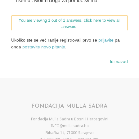
i šehidi. Molim Boga za pomoć svima.
You are viewing 1 out of 1 answers, click here to view all
answers.
Ukoliko ste se već ranije registrovali prvo se
prijavite
pa
onda
postavite novo pitanje
.
Idi nazad
FONDACIJA MULLA SADRA
Fondacija Mulla Sadra u Bosni i Hercegovini
INFO@mullasadra.ba
Bihaćka 14, 71000 Sarajevo