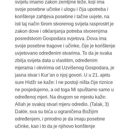
svijetu imamo zakon zemljine teže, koji ima
svoje posebne učinke i ulogu i čija upotreba i
korištenje zahtjeva posebne i tačne uvjete, na
isti taj način širom stvorenog svijeta rasprostrt je
zakon dove i otklanjanja potreba stvorenjima
posredstvom Gospodara svjetova. Dova ima
svoje posebne tragove i učinke, čije je korištenje
uvjetovano određenim stvarima. To da je svaka
zbilja svijeta data u vlastitim, određenim
mjerama i okvirima od Uzvišenog Gospodara, je
jasna stvar i Kur’an o njoj govori. U u 21. ajetu
sure Hidžr se kaže: I ne postoji ništa čije riznice
ne posjedujemo, a od toga Mi spuštamo samo u
određenoj mjeri. Na drugom se mjestu kaže:
Allah je svakoj stvari mjeru odredio. (Talak, 3)
Dakle, sva su bića u ograničena Božijim
određenjem, i prirodno je da imaju posebne
učinke, kao i to da je njihovo korištenje