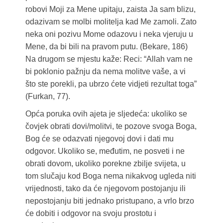
robovi Moji za Mene upitaju, zaista Ja sam blizu,
odazivam se molbi molitelja kad Me zamoli. Zato
neka oni pozivu Mome odazovu i neka vjeruju u
Mene, da bi bili na pravom putu. (Bekare, 186)
Na drugom se mjestu kaže: Reci: “Allah vam ne
bi poklonio pažnju da nema molitve vaše, a vi
što ste porekli, pa ubrzo ćete vidjeti rezultat toga”
(Furkan, 77).
Opća poruka ovih ajeta je sljedeća: ukoliko se
čovjek obrati dovi/molitvi, te pozove svoga Boga,
Bog će se odazvati njegovoj dovi i dati mu
odgovor. Ukoliko se, međutim, ne posveti i ne
obrati dovom, ukoliko porekne zbilje svijeta, u
tom slučaju kod Boga nema nikakvog ugleda niti
vrijednosti, tako da će njegovom postojanju ili
nepostojanju biti jednako pristupano, a vrlo brzo
će dobiti i odgovor na svoju prostotu i