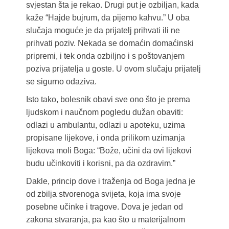
svjestan šta je rekao. Drugi put je ozbiljan, kada
kaže “Hajde bujrum, da pijemo kahvu.” U oba
slučaja moguće je da prijatelj prihvati ili ne
prihvati poziv. Nekada se domaćin domaćinski
pripremi, i tek onda ozbiljno i s poštovanjem
poziva prijatelja u goste. U ovom slučaju prijatelj
se sigurno odaziva.
Isto tako, bolesnik obavi sve ono što je prema
ljudskom i naučnom pogledu dužan obaviti:
odlazi u ambulantu, odlazi u apoteku, uzima
propisane lijekove, i onda prilikom uzimanja
lijekova moli Boga: “Bože, učini da ovi lijekovi
budu učinkoviti i korisni, pa da ozdravim.”
Dakle, princip dove i traženja od Boga jedna je
od zbilja stvorenoga svijeta, koja ima svoje
posebne učinke i tragove. Dova je jedan od
zakona stvaranja, pa kao što u materijalnom