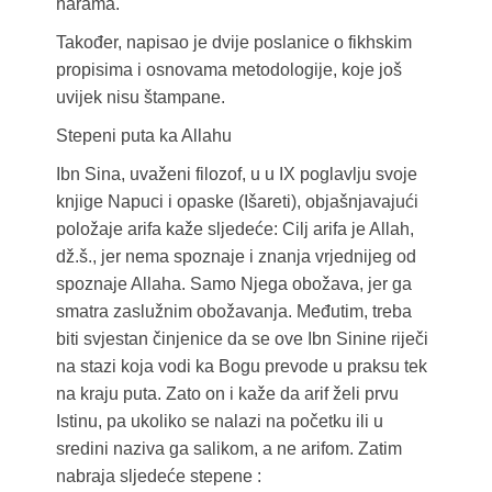
harama.
Također, napisao je dvije poslanice o fikhskim
propisima i osnovama metodologije, koje još
uvijek nisu štampane.
Stepeni puta ka Allahu
Ibn Sina, uvaženi filozof, u u IX poglavlju svoje
knjige Napuci i opaske (Išareti), objašnjavajući
položaje arifa kaže sljedeće: Cilj arifa je Allah,
dž.š., jer nema spoznaje i znanja vrjednijeg od
spoznaje Allaha. Samo Njega obožava, jer ga
smatra zaslužnim obožavanja. Međutim, treba
biti svjestan činjenice da se ove Ibn Sinine riječi
na stazi koja vodi ka Bogu prevode u praksu tek
na kraju puta. Zato on i kaže da arif želi prvu
Istinu, pa ukoliko se nalazi na početku ili u
sredini naziva ga salikom, a ne arifom. Zatim
nabraja sljedeće stepene :