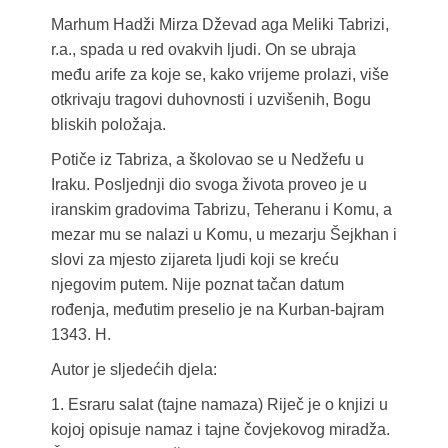
Marhum Hadži Mirza Dževad aga Meliki Tabrizi,
r.a., spada u red ovakvih ljudi. On se ubraja
među arife za koje se, kako vrijeme prolazi, više
otkrivaju tragovi duhovnosti i uzvišenih, Bogu
bliskih položaja.
Potiče iz Tabriza, a školovao se u Nedžefu u
Iraku. Posljednji dio svoga života proveo je u
iranskim gradovima Tabrizu, Teheranu i Komu, a
mezar mu se nalazi u Komu, u mezarju Šejkhan i
slovi za mjesto zijareta ljudi koji se kreću
njegovim putem. Nije poznat tačan datum
rođenja, međutim preselio je na Kurban-bajram
1343. H.
Autor je sljedećih djela:
1. Esraru salat (tajne namaza) Riječ je o knjizi u
kojoj opisuje namaz i tajne čovjekovog miradža.