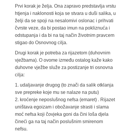
Prvi korak je želja. Ona zapravo predstavlja vrstu
htjenja i naklonosti koja se stvara u duši salika, u
želji da se spoji na nesalomivi oslonac i prihvati
čvrste veze, da bi postao imun na pokliznuća i
odstupanja i da bi na taj način životnim pravcem
stigao do Osnovnog cilja.
Drugi korak je potreba za rijazetom (duhovnim
vježbama). O ovome između ostalog kaže kako
duhovne vježbe služe za postizanje tri osnovna
cilja:
1. udaljavanje drugog (to znači da salik otklanja
sve prepreke koje mu se nalaze na putu)
2. kroćenje neposlušnog nefsa (emaret) . Rijazet
uništava egoizam i obožavanje strasti i slama
moć nefsa koji čovjeka goni da čini loša djela
čineći ga na taj način poslušnim smirenom
nefsu.