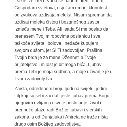
Dakle, želi reći: Kada se nađem pred Tobom,
Gospodaru svjetova, osjećam umor i klonulost
od zvukova uzdisaja meleka. Nisam spreman da
uzdisaj meleka čistog i bezgrješnog zastor
između mene i Tebe. Ali, sada Si me poslao da
prenesem Tvojim robovima poslanicu i sve
teškoće svijeta i bolove i nedaće kupujem
svojom dušom, jer Si Ti zadovoljan. Prašina
Tvojih brda je za mene Džennet, a Tvoje
prijateljstvo i milost je bit moga bića. Ljubav
prema Tebi je moja sudbina, a moje uživanje je u
Tvom zadovoljstvu.
Zaista, određenom broju ljudi na svijetu, jedini
cilj koji su sebi zacrtali jeste ljubav prema Bogu i
njegovim evlijama i svoje postojanje, život i
pregnuće ulažu radi Božije ljubavi i vjerskih
zakona, a od Dunjaluka i Ahireta ne traže ništa
drugo osim Božijeg zadovoljstva.