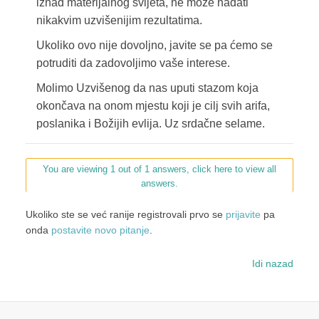
iznad materijalnog svijeta, ne može nadati
nikakvim uzvišenijim rezultatima.
Ukoliko ovo nije dovoljno, javite se pa ćemo se
potruditi da zadovoljimo vaše interese.
Molimo Uzvišenog da nas uputi stazom koja
okončava na onom mjestu koji je cilj svih arifa,
poslanika i Božijih evlija. Uz srdačne selame.
You are viewing 1 out of 1 answers, click here to view all
answers.
Ukoliko ste se već ranije registrovali prvo se
prijavite
pa
onda
postavite novo pitanje
.
Idi nazad