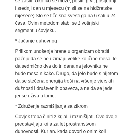
se zasiti. Ukoliko se može, postiti prvi, posljednji
i srednji dan u mjesecu (misli se na hidžretske
mjesece) Što se tiče sna svesti ga na 6 sati u 24
časa. Ovim metodom slabi se životinjski
segment u čovjeku.
* Jačanje duhovnog
Prilikom unošenja hrane u organizam obratiti
pažnju da se ne uzimaju velike količine mesa, te
da sedmično dva do tri dana na jelovniku ne
bude mesa nikako. Drugo, da jelo bude s nijetom
da se stečena energija troši na vršenje vjerskih
dužnosti i društvenih obaveza, a ne da se jede
jer se uživa u tome.
* Združenje razmišljanja sa zikrom
Čovjek treba činiti zikr, ali i razmišljati. Ovo dvoje
predstavljaju krila za let prostranstvom
duhovnosti. Kur’an, kada govori o onim koji