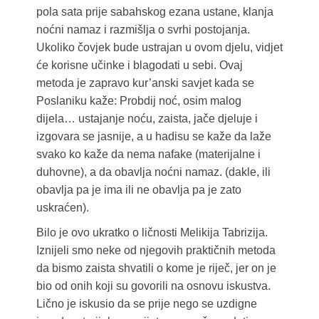
pola sata prije sabahskog ezana ustane, klanja
noćni namaz i razmišlja o svrhi postojanja.
Ukoliko čovjek bude ustrajan u ovom djelu, vidjet
će korisne učinke i blagodati u sebi. Ovaj
metoda je zapravo kur’anski savjet kada se
Poslaniku kaže: Probdij noć, osim malog
dijela… ustajanje noću, zaista, jače djeluje i
izgovara se jasnije, a u hadisu se kaže da laže
svako ko kaže da nema nafake (materijalne i
duhovne), a da obavlja noćni namaz. (dakle, ili
obavlja pa je ima ili ne obavlja pa je zato
uskraćen).
Bilo je ovo ukratko o ličnosti Melikija Tabrizija.
Iznijeli smo neke od njegovih praktičnih metoda
da bismo zaista shvatili o kome je riječ, jer on je
bio od onih koji su govorili na osnovu iskustva.
Lično je iskusio da se prije nego se uzdigne