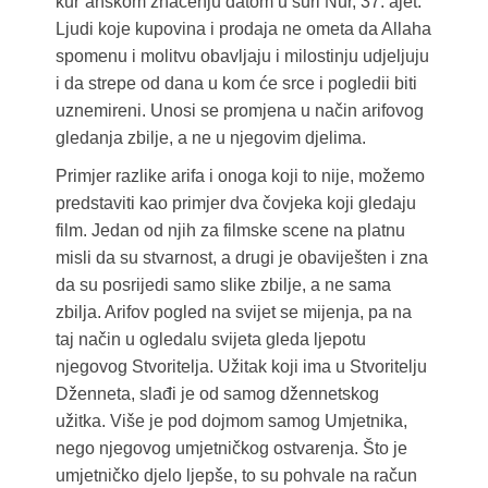
kur’anskom značenju datom u suri Nur, 37. ajet:
Ljudi koje kupovina i prodaja ne ometa da Allaha
spomenu i molitvu obavljaju i milostinju udjeljuju
i da strepe od dana u kom će srce i pogledii biti
uznemireni. Unosi se promjena u način arifovog
gledanja zbilje, a ne u njegovim djelima.
Primjer razlike arifa i onoga koji to nije, možemo
predstaviti kao primjer dva čovjeka koji gledaju
film. Jedan od njih za filmske scene na platnu
misli da su stvarnost, a drugi je obaviješten i zna
da su posrijedi samo slike zbilje, a ne sama
zbilja. Arifov pogled na svijet se mijenja, pa na
taj način u ogledalu svijeta gleda ljepotu
njegovog Stvoritelja. Užitak koji ima u Stvoritelju
Dženneta, slađi je od samog džennetskog
užitka. Više je pod dojmom samog Umjetnika,
nego njegovog umjetničkog ostvarenja. Što je
umjetničko djelo ljepše, to su pohvale na račun