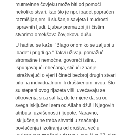
mutmeinne čovjeku može biti od pomoći
nekoliko stvari, kao što je npr. ibadet popraćen
razmišljanjem ili slušanje savjeta i mudrosti
ispravnih ljudi. Ljubav prema zbilji i čistim
stvarima omekšava čovjekovu dušu.
U hadisu se kaže: “Blago onom ko se zaljubi u
ibadet i prigrli ga.” Takvi uživaju pomažući
siromašne i nemoćne, govoreći istinu,
ispunjavajući obećanja, stičući znanje,
istraživajući o vjeri i čineći bezbroj drugih stvari
bilo na individualnom ili društvenom nivou. Što
su stepeni ovog rijazeta viši, uvećavaju se
otkrovenja srca salika, do te mjere da su od
svega isključeni sem od Allaha dž.š i Njegovih
atributa, uzvišenosti i ljepote. Naravno,
isključenje ne treba shvatiti u značenju
povlačenja i izoliranja od društva, već u