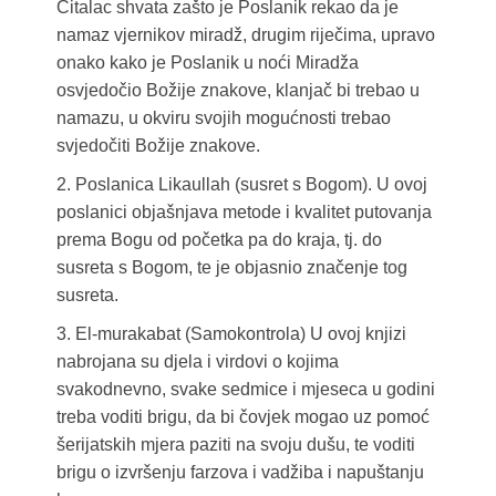
Čitalac shvata zašto je Poslanik rekao da je
namaz vjernikov miradž, drugim riječima, upravo
onako kako je Poslanik u noći Miradža
osvjedočio Božije znakove, klanjač bi trebao u
namazu, u okviru svojih mogućnosti trebao
svjedočiti Božije znakove.
2. Poslanica Likaullah (susret s Bogom). U ovoj
poslanici objašnjava metode i kvalitet putovanja
prema Bogu od početka pa do kraja, tj. do
susreta s Bogom, te je objasnio značenje tog
susreta.
3. El-murakabat (Samokontrola) U ovoj knjizi
nabrojana su djela i virdovi o kojima
svakodnevno, svake sedmice i mjeseca u godini
treba voditi brigu, da bi čovjek mogao uz pomoć
šerijatskih mjera paziti na svoju dušu, te voditi
brigu o izvršenju farzova i vadžiba i napuštanju