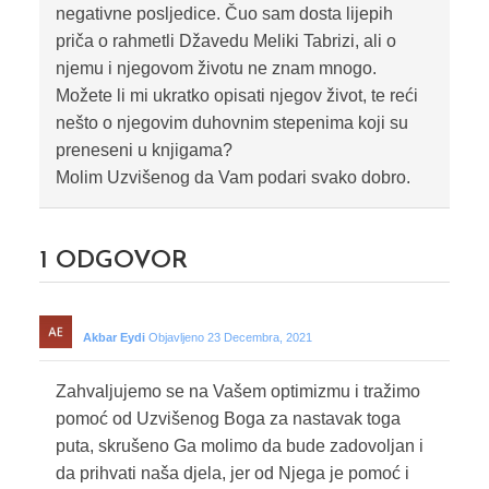
negativne posljedice. Čuo sam dosta lijepih
priča o rahmetli Džavedu Meliki Tabrizi, ali o
njemu i njegovom životu ne znam mnogo.
Možete li mi ukratko opisati njegov život, te reći
nešto o njegovim duhovnim stepenima koji su
preneseni u knjigama?
Molim Uzvišenog da Vam podari svako dobro.
1
ODGOVOR
Akbar Eydi
Objavljeno 23 Decembra, 2021
Zahvaljujemo se na Vašem optimizmu i tražimo
pomoć od Uzvišenog Boga za nastavak toga
puta, skrušeno Ga molimo da bude zadovoljan i
da prihvati naša djela, jer od Njega je pomoć i