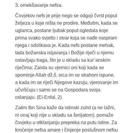
3. omekšavanje nefsa.
Čovjekov nefs je prije nego se odgoji čvrst poput
željeza u koje ništa ne prodire. Međutim, kada se
uglanca, postane ljubak poput ogledala koje
prima svako svjetlo i stvar koja se nađe naspram
njega i odslikava je. Kada nefs postane mehak,
tada božanska isijavanja i Božije riječi u njemu
ostavljaju traga, što je u skladu sa kur’anskim
riječima: Zaista su vjernici oni koji kada se
spominje Allah dž.š. srca im se strahom ispune,
a kada im se riječi Njegove kazuju, vjerovanje im
učvršćuju i samo se na Gospodara svoja
oslanjaju. (El-Enfal, 2)
Zatim Ibn Sina kaže da istinski zuhd (a ne lažni,
ni onaj koji nije u skladu sa šerijatom), pomaže
čovjeku u otklanjanju prepreka na putu istine. Za
kroćenje nefsa amare i činjenje poslušnom nefsu