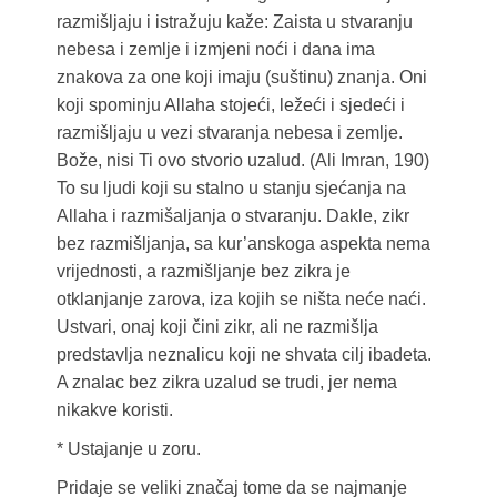
razmišljaju i istražuju kaže: Zaista u stvaranju
nebesa i zemlje i izmjeni noći i dana ima
znakova za one koji imaju (suštinu) znanja. Oni
koji spominju Allaha stojeći, ležeći i sjedeći i
razmišljaju u vezi stvaranja nebesa i zemlje.
Bože, nisi Ti ovo stvorio uzalud. (Ali Imran, 190)
To su ljudi koji su stalno u stanju sjećanja na
Allaha i razmišaljanja o stvaranju. Dakle, zikr
bez razmišljanja, sa kur’anskoga aspekta nema
vrijednosti, a razmišljanje bez zikra je
otklanjanje zarova, iza kojih se ništa neće naći.
Ustvari, onaj koji čini zikr, ali ne razmišlja
predstavlja neznalicu koji ne shvata cilj ibadeta.
A znalac bez zikra uzalud se trudi, jer nema
nikakve koristi.
* Ustajanje u zoru.
Pridaje se veliki značaj tome da se najmanje