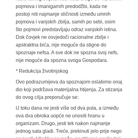
pojmova i imanigarnih predodžbi, kada ne
postoji niti najmanje sličnosti između umnih
pojmova i vanjskih zbilja, samih po sebi, osim
što pojmovi predstavljaju odraz vanjskih istina.
Dok čovjek ne osvjedoči racionalne zbilje i
apstraktna bića, nije moguće da stigne do
spoznaje nefsa. A sve dok ne spozna svoj nefs,
nije moguće da spozna svoga Gospodara.
* Redukcija životinjskog
Ovo podrazumijeva da spoznajom oslabimo onaj
dio koji podržava materijalna htijenja. Za stizanja
do ovog cilja preporučuje se:
U toku dana ne jesti više od dva puta, a između
ova dva obroka uopće ne unositi hranu u
organizam. Drugo, jesti tek nakon najmanje
jednog sata gladi. Treće, prekinuti jelo prije nego