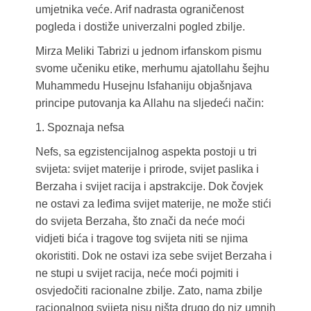
umjetnika veće. Arif nadrasta ograničenost
pogleda i dostiže univerzalni pogled zbilje.
Mirza Meliki Tabrizi u jednom irfanskom pismu
svome učeniku etike, merhumu ajatollahu šejhu
Muhammedu Husejnu Isfahaniju objašnjava
principe putovanja ka Allahu na sljedeći način:
1. Spoznaja nefsa
Nefs, sa egzistencijalnog aspekta postoji u tri
svijeta: svijet materije i prirode, svijet paslika i
Berzaha i svijet racija i apstrakcije. Dok čovjek
ne ostavi za leđima svijet materije, ne može stići
do svijeta Berzaha, što znači da neće moći
vidjeti bića i tragove tog svijeta niti se njima
okoristiti. Dok ne ostavi iza sebe svijet Berzaha i
ne stupi u svijet racija, neće moći pojmiti i
osvjedočiti racionalne zbilje. Zato, nama zbilje
racionalnog svijeta nisu ništa drugo do niz umnih