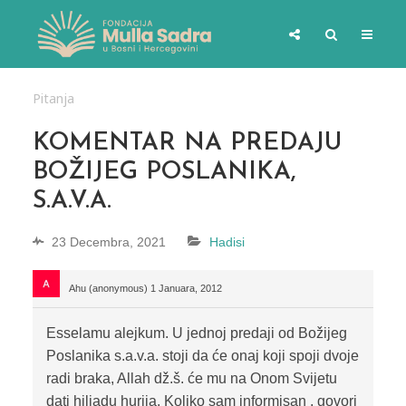
Pitanja
KOMENTAR NA PREDAJU
BOŽIJEG POSLANIKA,
S.A.V.A.
23 Decembra, 2021
Hadisi
Ahu (anonymous)
1 Januara, 2012
Esselamu alejkum. U jednoj predaji od Božijeg
Poslanika s.a.v.a. stoji da će onaj koji spoji dvoje
radi braka, Allah dž.š. će mu na Onom Svijetu
dati hiljadu hurija. Koliko sam informisan , govori