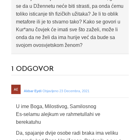
se da u Džennetu neće biti strasti, pa onda ćemu
toliko isticanje tih fizičkih užitaka? Je li to oblik
metafore ili je to stvarno tako? Kako se govori u
Kur*anu čovjek će imati sve što zaželi, može li
onda da ne želi da ima hurije već da bude sa
svojom ovosvjetskom ženom?
1
ODGOVOR
Akbar Eydi
Objavljeno 23 Decembra, 2021
U ime Boga, Milostivog, Samilosnog
Es-selamu alejkum ve rahmetullahi ve
berekatuhu
Da, spajanje dvije osobe radi braka ima veliku