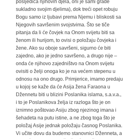
posljedica njihovih djela, oni je sami grade
sukladno svojim djelima), dok treći opet robuju
Bogu samo iz ljubavi prema Njemu i bliskosti sa
Njegovih savršenim svojstvima. Što se tiče
pitanja da li će čovjek na Onom svijetu biti sa
ženom ili hurijom, to ovisi o položaju čovjeka i
žene. Ako su oboje savršeni, sigurno će biti
zajedno, ako je jedno savršeno, a drugo nije –
onda će njihovo zajedništvo na Onom svijetu
ovisiti o želji onoga ko je na većem stepenu u
odnosu na ono drugo. Primjerice, imamo predaju
u kojoj se kaže da će Asija žena Faraona u
Džennetu biti u blizini Poslanika islama, s.a.v.a.,
i to je Poslanikova želja iz razloga što je on
iznimno poštovao Asiju zbog njezinog imana i
šehadeta na putu istine, a ne zbog toga što je
položaj Asije jednak položaju časnog Poslanika.
Vi učite dovu da budemo stanovnici Dženneta, a