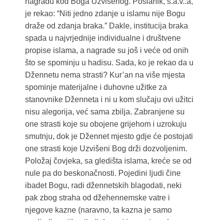
nagradu kod Boga Uzvišenog. Poslanik, s.a.v..a,
je rekao: “Niti jedno zdanje u islamu nije Bogu
draže od zdanja braka.” Dakle, institucija braka
spada u najvrjednije individualne i društvene
propise islama, a nagrade su još i veće od onih
što se spominju u hadisu. Sada, ko je rekao da u
Džennetu nema strasti? Kur’an na više mjesta
spominje materijalne i duhovne užitke za
stanovnike Dženneta i ni u kom slučaju ovi užitci
nisu alegorija, već sama zbilja. Zabranjene su
one strasti koje su obojene grijehom i uzrokuju
smutnju, dok je Džennet mjesto gdje će postojati
one strasti koje Uzvišeni Bog drži dozvoljenim.
Položaj čovjeka, sa gledišta islama, kreće se od
nule pa do beskonačnosti. Pojedini ljudi čine
ibadet Bogu, radi džennetskih blagodati, neki
pak zbog straha od džehennemske vatre i
njegove kazne (naravno, ta kazna je samo