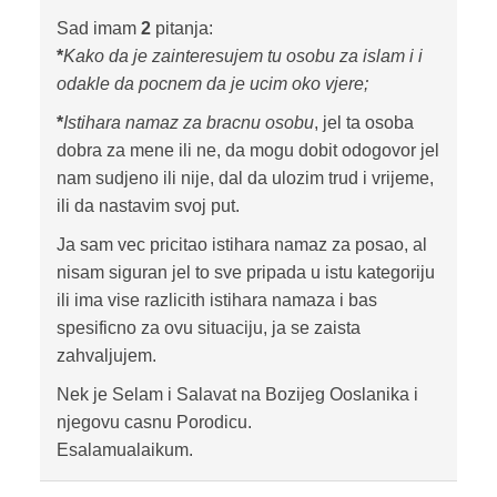
Sad imam
2
pitanja:
*
Kako da je zainteresujem tu osobu za islam i i
odakle da pocnem da je ucim oko vjere;
*
Istihara namaz za bracnu osobu
, jel ta osoba
dobra za mene ili ne, da mogu dobit odogovor jel
nam sudjeno ili nije, dal da ulozim trud i vrijeme,
ili da nastavim svoj put.
Ja sam vec pricitao istihara namaz za posao, al
nisam siguran jel to sve pripada u istu kategoriju
ili ima vise razlicith istihara namaza i bas
spesificno za ovu situaciju, ja se zaista
zahvaljujem.
Nek je Selam i Salavat na Bozijeg Ooslanika i
njegovu casnu Porodicu.
Esalamualaikum.