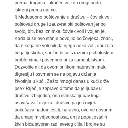
prema drugima, također, voli da drugi budu
iskreni prema njemu.
f) Međusobno poštovanje u društvu – čovjek voli
poštovati druge i zauzvrat biti poštovan jer po
svojoj biti, bez iznimke, čovjek voli i voljen je.
Kada bi se ovo stanje odvojilo od čovjeka, znači,
da nikoga ne voli niti da njega neko voli, obuzela
bi ga tjeskoba, suočio bi se s raznim psihološkim
problemima i posegnuo bi za samoubistvom.
Dozvolite mi da ovom prilikom napravim malu
digresiju i osvrnem se na pojavu držanja
životinja u kući. Zašto mnogi danas u kući drže
pse? Riječ je zapravo o tome da je ljubav u
društvu izblijedila, ona istinska ljubav koja
usavršava čovjeka i društvo pa je čovjek
pokušava nadomjestiti, naravno, ovo ne govorim
da umanjim vrijednost psa, on je poput ostalih
živih bića stvoren radi svetog cilja i brojne su