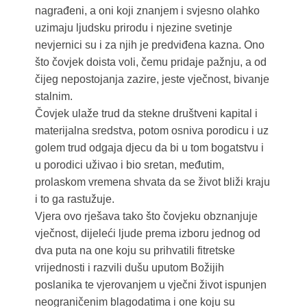
nagrađeni, a oni koji znanjem i svjesno olahko
uzimaju ljudsku prirodu i njezine svetinje
nevjernici su i za njih je predviđena kazna. Ono
što čovjek doista voli, čemu pridaje pažnju, a od
čijeg nepostojanja zazire, jeste vječnost, bivanje
stalnim.
Čovjek ulaže trud da stekne društveni kapital i
materijalna sredstva, potom osniva porodicu i uz
golem trud odgaja djecu da bi u tom bogatstvu i
u porodici uživao i bio sretan, međutim,
prolaskom vremena shvata da se život bliži kraju
i to ga rastužuje.
Vjera ovo rješava tako što čovjeku obznanjuje
vječnost, dijeleći ljude prema izboru jednog od
dva puta na one koju su prihvatili fitretske
vrijednosti i razvili dušu uputom Božijih
poslanika te vjerovanjem u vječni život ispunjen
neograničenim blagodatima i one koju su