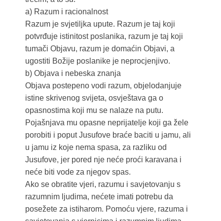
a) Razum i racionalnost
Razum je svjetiljka upute. Razum je taj koji
potvrđuje istinitost poslanika, razum je taj koji
tumači Objavu, razum je domaćin Objavi, a
ugostiti Božije poslanike je neprocjenjivo.
b) Objava i nebeska znanja
Objava postepeno vodi razum, objelodanjuje
istine skrivenog svijeta, osvještava ga o
opasnostima koji mu se nalaze na putu.
Pojašnjava mu opasne neprijatelje koji ga žele
porobiti i poput Jusufove braće baciti u jamu, ali
u jamu iz koje nema spasa, za razliku od
Jusufove, jer pored nje neće proći karavana i
neće biti vode za njegov spas.
Ako se obratite vjeri, razumu i savjetovanju s
razumnim ljudima, nećete imati potrebu da
posežete za istiharom. Pomoću vjere, razuma i