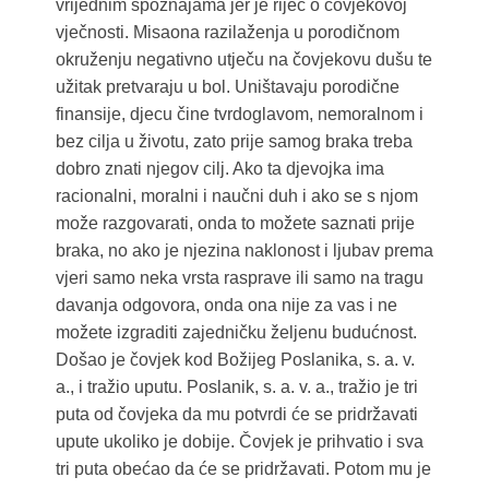
vrijednim spoznajama jer je riječ o čovjekovoj
vječnosti. Misaona razilaženja u porodičnom
okruženju negativno utječu na čovjekovu dušu te
užitak pretvaraju u bol. Uništavaju porodične
finansije, djecu čine tvrdoglavom, nemoralnom i
bez cilja u životu, zato prije samog braka treba
dobro znati njegov cilj. Ako ta djevojka ima
racionalni, moralni i naučni duh i ako se s njom
može razgovarati, onda to možete saznati prije
braka, no ako je njezina naklonost i ljubav prema
vjeri samo neka vrsta rasprave ili samo na tragu
davanja odgovora, onda ona nije za vas i ne
možete izgraditi zajedničku željenu budućnost.
Došao je čovjek kod Božijeg Poslanika, s. a. v.
a., i tražio uputu. Poslanik, s. a. v. a., tražio je tri
puta od čovjeka da mu potvrdi će se pridržavati
upute ukoliko je dobije. Čovjek je prihvatio i sva
tri puta obećao da će se pridržavati. Potom mu je