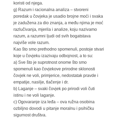
koristi od njega.
g) Razum i racionalna analiza – stvoreni
poredak u čovjeka je usadio brojne moći i svaka
je zadužena za dio znanja, a među njima je moć
razlučivanja, mjerila i analize, koju nazivamo
razum, a razumni ljudi od svih bogatstava
najviše vole razum.
Kao što smo prethodno spomenuli, postoje stvari
koje u čovjeku izazivaju odbojnost, a to su:
a) Sve što je suprotnost onome što smo
spomenuli kao čovjekove prirodne sklonosti
čovjek ne voli, primjerice, nedostatak pravde i
empatije, nasilje, tlačenje i dr.
b) Laganje – svaki čovjek po prirodi voli čuti
istinu i ne voli laganje.
c) Ogovaranje iza leđa – ova ružna osobina
ozbiljno dovodi u pitanje moralnu i psihičku
sigurnost društva.