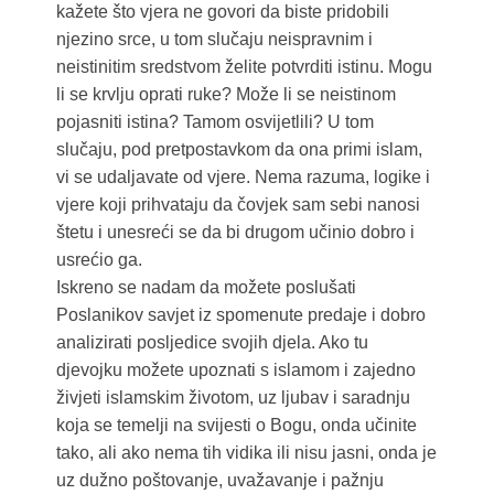
kažete što vjera ne govori da biste pridobili
njezino srce, u tom slučaju neispravnim i
neistinitim sredstvom želite potvrditi istinu. Mogu
li se krvlju oprati ruke? Može li se neistinom
pojasniti istina? Tamom osvijetlili? U tom
slučaju, pod pretpostavkom da ona primi islam,
vi se udaljavate od vjere. Nema razuma, logike i
vjere koji prihvataju da čovjek sam sebi nanosi
štetu i unesreći se da bi drugom učinio dobro i
usrećio ga.
Iskreno se nadam da možete poslušati
Poslanikov savjet iz spomenute predaje i dobro
analizirati posljedice svojih djela. Ako tu
djevojku možete upoznati s islamom i zajedno
živjeti islamskim životom, uz ljubav i saradnju
koja se temelji na svijesti o Bogu, onda učinite
tako, ali ako nema tih vidika ili nisu jasni, onda je
uz dužno poštovanje, uvažavanje i pažnju