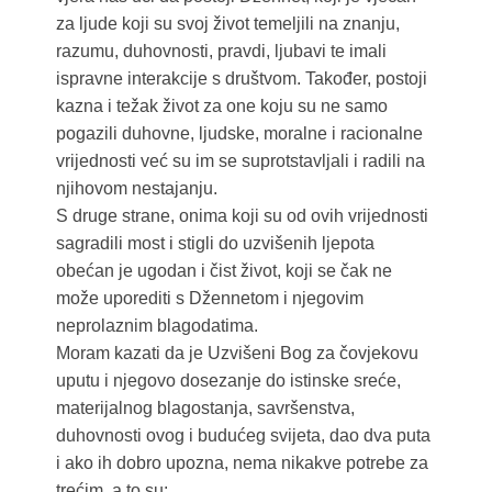
za ljude koji su svoj život temeljili na znanju,
razumu, duhovnosti, pravdi, ljubavi te imali
ispravne interakcije s društvom. Također, postoji
kazna i težak život za one koju su ne samo
pogazili duhovne, ljudske, moralne i racionalne
vrijednosti već su im se suprotstavljali i radili na
njihovom nestajanju.
S druge strane, onima koji su od ovih vrijednosti
sagradili most i stigli do uzvišenih ljepota
obećan je ugodan i čist život, koji se čak ne
može uporediti s Džennetom i njegovim
neprolaznim blagodatima.
Moram kazati da je Uzvišeni Bog za čovjekovu
uputu i njegovo dosezanje do istinske sreće,
materijalnog blagostanja, savršenstva,
duhovnosti ovog i budućeg svijeta, dao dva puta
i ako ih dobro upozna, nema nikakve potrebe za
trećim, a to su: