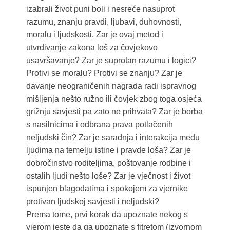
izabrali život puni boli i nesreće nasuprot
razumu, znanju pravdi, ljubavi, duhovnosti,
moralu i ljudskosti. Zar je ovaj metod i
utvrđivanje zakona loš za čovjekovo
usavršavanje? Zar je suprotan razumu i logici?
Protivi se moralu? Protivi se znanju? Zar je
davanje neograničenih nagrada radi ispravnog
mišljenja nešto ružno ili čovjek zbog toga osjeća
grižnju savjesti pa zato ne prihvata? Zar je borba
s nasilnicima i odbrana prava potlačenih
neljudski čin? Zar je saradnja i interakcija među
ljudima na temelju istine i pravde loša? Zar je
dobročinstvo roditeljima, poštovanje rodbine i
ostalih ljudi nešto loše? Zar je vječnost i život
ispunjen blagodatima i spokojem za vjernike
protivan ljudskoj savjesti i neljudski?
Prema tome, prvi korak da upoznate nekog s
vjerom jeste da ga upoznate s fitretom (izvornom