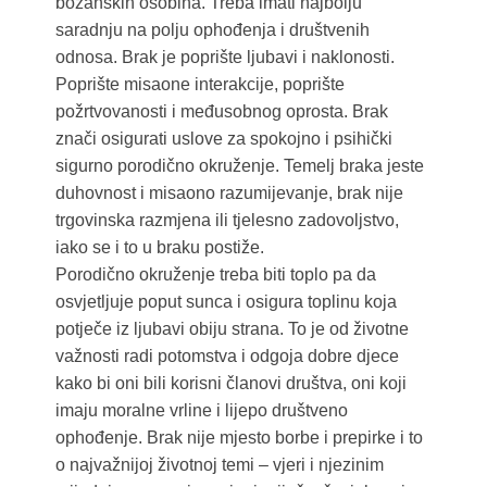
božanskih osobina. Treba imati najbolju
saradnju na polju ophođenja i društvenih
odnosa. Brak je poprište ljubavi i naklonosti.
Poprište misaone interakcije, poprište
požrtvovanosti i međusobnog oprosta. Brak
znači osigurati uslove za spokojno i psihički
sigurno porodično okruženje. Temelj braka jeste
duhovnost i misaono razumijevanje, brak nije
trgovinska razmjena ili tjelesno zadovoljstvo,
iako se i to u braku postiže.
Porodično okruženje treba biti toplo pa da
osvjetljuje poput sunca i osigura toplinu koja
potječe iz ljubavi obiju strana. To je od životne
važnosti radi potomstva i odgoja dobre djece
kako bi oni bili korisni članovi društva, oni koji
imaju moralne vrline i lijepo društveno
ophođenje. Brak nije mjesto borbe i prepirke i to
o najvažnijoj životnoj temi – vjeri i njezinim