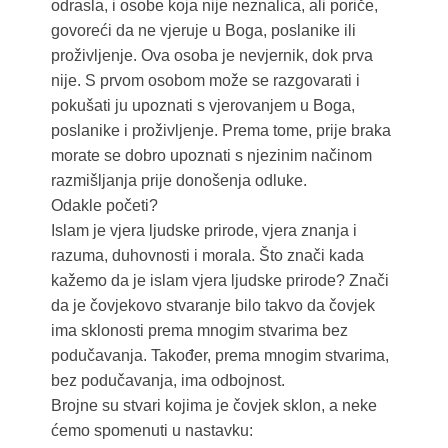
odrasla, i osobe koja nije neznalica, ali poriče,
govoreći da ne vjeruje u Boga, poslanike ili
proživljenje. Ova osoba je nevjernik, dok prva
nije. S prvom osobom može se razgovarati i
pokušati ju upoznati s vjerovanjem u Boga,
poslanike i proživljenje. Prema tome, prije braka
morate se dobro upoznati s njezinim načinom
razmišljanja prije donošenja odluke.
Odakle početi?
Islam je vjera ljudske prirode, vjera znanja i
razuma, duhovnosti i morala. Što znači kada
kažemo da je islam vjera ljudske prirode? Znači
da je čovjekovo stvaranje bilo takvo da čovjek
ima sklonosti prema mnogim stvarima bez
podučavanja. Također, prema mnogim stvarima,
bez podučavanja, ima odbojnost.
Brojne su stvari kojima je čovjek sklon, a neke
ćemo spomenuti u nastavku: