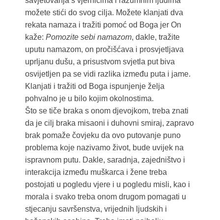
savjetovanja s vjernicima i razumnim ljudima
možete stići do svog cilja. Možete klanjati dva
rekata namaza i tražiti pomoć od Boga jer On
kaže:
Pomozite sebi namazom
, dakle, tražite
uputu namazom, on pročišćava i prosvjetljava
uprljanu dušu, a prisustvom svjetla put biva
osvijetljen pa se vidi razlika između puta i jame.
Klanjati i tražiti od Boga ispunjenje želja
pohvalno je u bilo kojim okolnostima.
Što se tiče braka s onom djevojkom, treba znati
da je cilj braka misaoni i duhovni smiraj, zapravo
brak pomaže čovjeku da ovo putovanje puno
problema koje nazivamo život, bude uvijek na
ispravnom putu. Dakle, saradnja, zajedništvo i
interakcija između muškarca i žene treba
postojati u pogledu vjere i u pogledu misli, kao i
morala i svako treba onom drugom pomagati u
stjecanju savršenstva, vrijednih ljudskih i