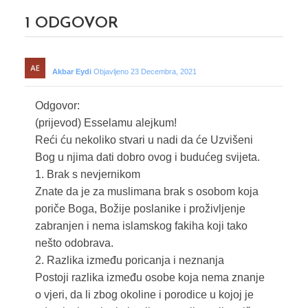
1
ODGOVOR
Akbar Eydi
Objavljeno 23 Decembra, 2021
Odgovor:
(prijevod) Esselamu alejkum!
Reći ću nekoliko stvari u nadi da će Uzvišeni
Bog u njima dati dobro ovog i budućeg svijeta.
1. Brak s nevjernikom
Znate da je za muslimana brak s osobom koja
poriče Boga, Božije poslanike i proživljenje
zabranjen i nema islamskog fakiha koji tako
nešto odobrava.
2. Razlika između poricanja i neznanja
Postoji razlika između osobe koja nema znanje
o vjeri, da li zbog okoline i porodice u kojoj je