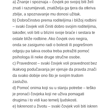
a) Znanje i spoznaja – čovjek po svojoj biti želi
znati i razumijevati, znatiželja ga tjera da otkriva
zbilje, a spoznavanje mu donosi užitak.
b) Dobročinstvo prema roditeljima i bližoj rodbini
– svaki čovjek voli činiti dobro svojim roditeljima,
također, voli biti u blizini svoje braće i sestara te
ostale bliže rodbine. Ako čovjek ovo negira,
onda se zasigurno radi o bolesti ili pogrešnom
odgoju pa takva osoba treba potražiti pomoć
psihologa ili neke druge stručne osobe.
c) Pravednost – svaki čovjek voli pravednost bez
ikakvog podučavanja jer vjeruje da pravda znači
da svako dobije ono što je svojim trudom
zaslužio.
d) Pomoć onima koji su u stanju potrebe – teško
je pronaći čovjeka koji ne uživa pomagati
drugima i to vidi kao temelj ljudskosti.
e) Iskrenost u životu – svaki čovjek voli biti iskren