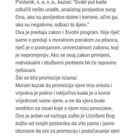
Poslanik, s. a. v. a., kazao: “Svaki put kada
odlučiš nešto uraditi, analiziraj posljedice svog
čina, ako su posljedice dobre i korisne, učini ga,
ako su negativne, odbaci to djelo.”
Ova je predaja zakon i životni program. Nije riječ
samo o predaji s moralnom porukom za pitaoca,
riječ je o postojanom, univerzalnom zakonu, koji
je nepromjenjiv. Ako se ovaj zakon primijeni,
individualni i društveni problemi bit će ispravno
rješavani.
Što se tiče promocije islama:
Moram kazati da promocija vjere ima smisla i
vrijedna je jedino i isključivo kada je u korist
vrijednosti same vjere, a ne da vjera bude
sredstvo za stvari koje s njom nisu povezane.
Ovo je jedan od razloga zašto je Uzvišeni Bog
tražio od svojih poslanika da vrlo jasno i javno
obznane da oni za promociju i podučavanje vjeri