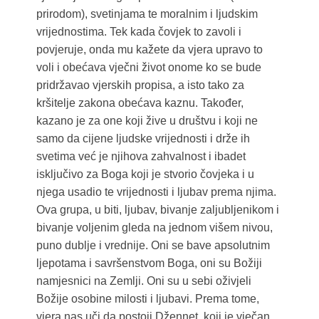
prirodom), svetinjama te moralnim i ljudskim
vrijednostima. Tek kada čovjek to zavoli i
povjeruje, onda mu kažete da vjera upravo to
voli i obećava vječni život onome ko se bude
pridržavao vjerskih propisa, a isto tako za
kršitelje zakona obećava kaznu. Također,
kazano je za one koji žive u društvu i koji ne
samo da cijene ljudske vrijednosti i drže ih
svetima već je njihova zahvalnost i ibadet
isključivo za Boga koji je stvorio čovjeka i u
njega usadio te vrijednosti i ljubav prema njima.
Ova grupa, u biti, ljubav, bivanje zaljubljenikom i
bivanje voljenim gleda na jednom višem nivou,
puno dublje i vrednije. Oni se bave apsolutnim
ljepotama i savršenstvom Boga, oni su Božiji
namjesnici na Zemlji. Oni su u sebi oživjeli
Božije osobine milosti i ljubavi. Prema tome,
vjera nas uči da postoji Džennet, koji je vječan