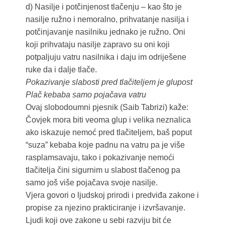
d) Nasilje i potčinjenost tlačenju – kao što je
nasilje ružno i nemoralno, prihvatanje nasilja i
potčinjavanje nasilniku jednako je ružno. Oni
koji prihvataju nasilje zapravo su oni koji
potpaljuju vatru nasilnika i daju im odriješene
ruke da i dalje tlače.
Pokazivanje slabosti pred tlačiteljem je glupost
Plač kebaba samo pojačava vatru
Ovaj slobodoumni pjesnik (Saib Tabrizi) kaže:
Čovjek mora biti veoma glup i velika neznalica
ako iskazuje nemoć pred tlačiteljem, baš poput
“suza” kebaba koje padnu na vatru pa je više
rasplamsavaju, tako i pokazivanje nemoći
tlačitelja čini sigurnim u slabost tlačenog pa
samo još više pojačava svoje nasilje.
Vjera govori o ljudskoj prirodi i predviđa zakone i
propise za njezino prakticiranje i izvršavanje.
Ljudi koji ove zakone u sebi razviju bit će