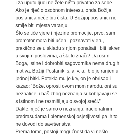
i za uputu ljudi ne žele ništa privatno za sebe.
Ako je riječ o osobnom interesu, onda Božija
poslanica neće biti čista. U Božijoj poslanici ne
smije biti mjesta varanju.
Što se tiče vjere i njezine promocije, prvo, sam
promotor mora biti učen i poznavati vjeru,
praktično se u skladu s njom ponašati i biti iskren
u svojim poslovima, a šta to znači? Da osim
Boga, istine i dobrobiti sagovornika nema drugih
motiva. Božiji Poslanik, s. a. v. a., bio je ranjen u
jednoj bitki. Potekla mu je krv, on je obrisao i
kazao: “Bože, oprosti ovom mom narodu, oni su
neznalice, i baš zbog neznanja sukobljavaju se
s istinom i ne razmišljaju o svojoj sreći.”
Dakle, riječ je samo o neznanju, iracionalnim
predrasudama i plemenskoj osjetljivosti pa ih to
ne dovodi do savršenstva.
Prema tome, postoji mogućnost da vi nešto