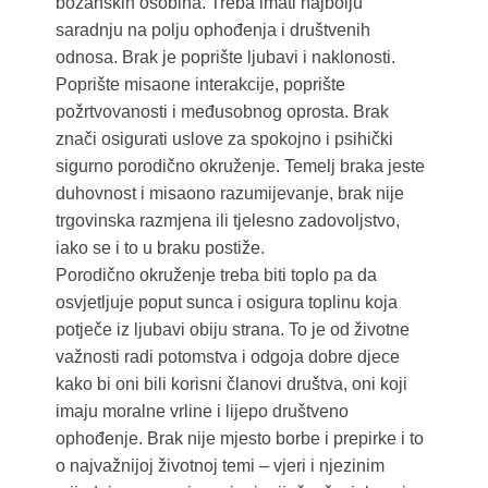
božanskih osobina. Treba imati najbolju
saradnju na polju ophođenja i društvenih
odnosa. Brak je poprište ljubavi i naklonosti.
Poprište misaone interakcije, poprište
požrtvovanosti i međusobnog oprosta. Brak
znači osigurati uslove za spokojno i psihički
sigurno porodično okruženje. Temelj braka jeste
duhovnost i misaono razumijevanje, brak nije
trgovinska razmjena ili tjelesno zadovoljstvo,
iako se i to u braku postiže.
Porodično okruženje treba biti toplo pa da
osvjetljuje poput sunca i osigura toplinu koja
potječe iz ljubavi obiju strana. To je od životne
važnosti radi potomstva i odgoja dobre djece
kako bi oni bili korisni članovi društva, oni koji
imaju moralne vrline i lijepo društveno
ophođenje. Brak nije mjesto borbe i prepirke i to
o najvažnijoj životnoj temi – vjeri i njezinim