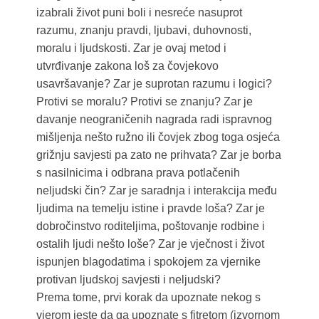
izabrali život puni boli i nesreće nasuprot
razumu, znanju pravdi, ljubavi, duhovnosti,
moralu i ljudskosti. Zar je ovaj metod i
utvrđivanje zakona loš za čovjekovo
usavršavanje? Zar je suprotan razumu i logici?
Protivi se moralu? Protivi se znanju? Zar je
davanje neograničenih nagrada radi ispravnog
mišljenja nešto ružno ili čovjek zbog toga osjeća
grižnju savjesti pa zato ne prihvata? Zar je borba
s nasilnicima i odbrana prava potlačenih
neljudski čin? Zar je saradnja i interakcija među
ljudima na temelju istine i pravde loša? Zar je
dobročinstvo roditeljima, poštovanje rodbine i
ostalih ljudi nešto loše? Zar je vječnost i život
ispunjen blagodatima i spokojem za vjernike
protivan ljudskoj savjesti i neljudski?
Prema tome, prvi korak da upoznate nekog s
vjerom jeste da ga upoznate s fitretom (izvornom