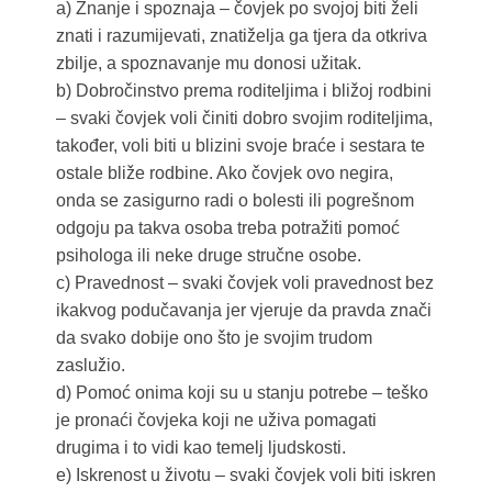
a) Znanje i spoznaja – čovjek po svojoj biti želi
znati i razumijevati, znatiželja ga tjera da otkriva
zbilje, a spoznavanje mu donosi užitak.
b) Dobročinstvo prema roditeljima i bližoj rodbini
– svaki čovjek voli činiti dobro svojim roditeljima,
također, voli biti u blizini svoje braće i sestara te
ostale bliže rodbine. Ako čovjek ovo negira,
onda se zasigurno radi o bolesti ili pogrešnom
odgoju pa takva osoba treba potražiti pomoć
psihologa ili neke druge stručne osobe.
c) Pravednost – svaki čovjek voli pravednost bez
ikakvog podučavanja jer vjeruje da pravda znači
da svako dobije ono što je svojim trudom
zaslužio.
d) Pomoć onima koji su u stanju potrebe – teško
je pronaći čovjeka koji ne uživa pomagati
drugima i to vidi kao temelj ljudskosti.
e) Iskrenost u životu – svaki čovjek voli biti iskren