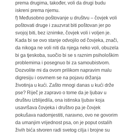
prema drugima, također, voli da drugi budu
iskreni prema njemu.
f) Međusobno poštovanje u društvu – čovjek voli
poštovati druge i zauzvrat biti poštovan jer po
svojoj biti, bez iznimke, čovjek voli i voljen je.
Kada bi se ovo stanje odvojilo od čovjeka, znači,
da nikoga ne voli niti da njega neko voli, obuzela
bi ga tjeskoba, suočio bi se s raznim psihološkim
problemima i posegnuo bi za samoubistvom.
Dozvolite mi da ovom prilikom napravim malu
digresiju i osvrnem se na pojavu držanja
životinja u kući. Zašto mnogi danas u kući drže
pse? Riječ je zapravo o tome da je ljubav u
društvu izblijedila, ona istinska ljubav koja
usavršava čovjeka i društvo pa je čovjek
pokušava nadomjestiti, naravno, ovo ne govorim
da umanjim vrijednost psa, on je poput ostalih
živih bića stvoren radi svetog cilja i brojne su