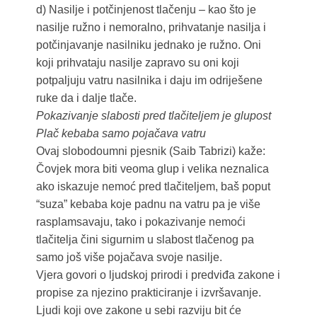
d) Nasilje i potčinjenost tlačenju – kao što je
nasilje ružno i nemoralno, prihvatanje nasilja i
potčinjavanje nasilniku jednako je ružno. Oni
koji prihvataju nasilje zapravo su oni koji
potpaljuju vatru nasilnika i daju im odriješene
ruke da i dalje tlače.
Pokazivanje slabosti pred tlačiteljem je glupost
Plač kebaba samo pojačava vatru
Ovaj slobodoumni pjesnik (Saib Tabrizi) kaže:
Čovjek mora biti veoma glup i velika neznalica
ako iskazuje nemoć pred tlačiteljem, baš poput
“suza” kebaba koje padnu na vatru pa je više
rasplamsavaju, tako i pokazivanje nemoći
tlačitelja čini sigurnim u slabost tlačenog pa
samo još više pojačava svoje nasilje.
Vjera govori o ljudskoj prirodi i predviđa zakone i
propise za njezino prakticiranje i izvršavanje.
Ljudi koji ove zakone u sebi razviju bit će