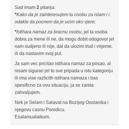
Sad imam
2
pitanja:
*
Kako da je zainteresujem tu osobu za islam i i
odakle da pocnem da je ucim oko vjere;
*
Istihara namaz za bracnu osobu
, jel ta osoba
dobra za mene ili ne, da mogu dobit odogovor jel
nam sudjeno ili nije, dal da ulozim trud i vrijeme,
ili da nastavim svoj put.
Ja sam vec pricitao istihara namaz za posao, al
nisam siguran jel to sve pripada u istu kategoriju
ili ima vise razlicith istihara namaza i bas
spesificno za ovu situaciju, ja se zaista
zahvaljujem.
Nek je Selam i Salavat na Bozijeg Ooslanika i
njegovu casnu Porodicu.
Esalamualaikum.