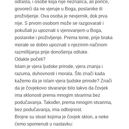
odrasla, i osobe koja nije neznalica, ali poriče,
govoreći da ne vjeruje u Boga, poslanike ili
proživljenje. Ova osoba je nevjernik, dok prva
nije. S prvom osobom može se razgovarati i
pokušati ju upoznati s vjerovanjem u Boga,
poslanike i proživljenje. Prema tome, prije braka
morate se dobro upoznati s njezinim načinom
razmišljanja prije donošenja odluke.
Odakle početi?
Islam je vjera ljudske prirode, vjera znanja i
razuma, duhovnosti i morala. Što znači kada
kažemo da je islam vjera ljudske prirode? Znači
da je čovjekovo stvaranje bilo takvo da čovjek
ima sklonosti prema mnogim stvarima bez
podučavanja. Također, prema mnogim stvarima,
bez podučavanja, ima odbojnost.
Brojne su stvari kojima je čovjek sklon, a neke
ćemo spomenuti u nastavku: