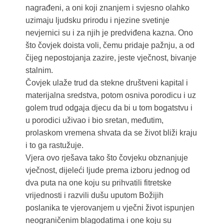
nagrađeni, a oni koji znanjem i svjesno olahko
uzimaju ljudsku prirodu i njezine svetinje
nevjernici su i za njih je predviđena kazna. Ono
što čovjek doista voli, čemu pridaje pažnju, a od
čijeg nepostojanja zazire, jeste vječnost, bivanje
stalnim.
Čovjek ulaže trud da stekne društveni kapital i
materijalna sredstva, potom osniva porodicu i uz
golem trud odgaja djecu da bi u tom bogatstvu i
u porodici uživao i bio sretan, međutim,
prolaskom vremena shvata da se život bliži kraju
i to ga rastužuje.
Vjera ovo rješava tako što čovjeku obznanjuje
vječnost, dijeleći ljude prema izboru jednog od
dva puta na one koju su prihvatili fitretske
vrijednosti i razvili dušu uputom Božijih
poslanika te vjerovanjem u vječni život ispunjen
neograničenim blagodatima i one koju su