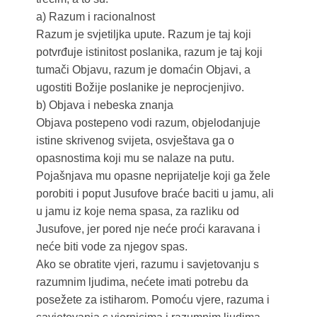
a) Razum i racionalnost
Razum je svjetiljka upute. Razum je taj koji
potvrđuje istinitost poslanika, razum je taj koji
tumači Objavu, razum je domaćin Objavi, a
ugostiti Božije poslanike je neprocjenjivo.
b) Objava i nebeska znanja
Objava postepeno vodi razum, objelodanjuje
istine skrivenog svijeta, osvještava ga o
opasnostima koji mu se nalaze na putu.
Pojašnjava mu opasne neprijatelje koji ga žele
porobiti i poput Jusufove braće baciti u jamu, ali
u jamu iz koje nema spasa, za razliku od
Jusufove, jer pored nje neće proći karavana i
neće biti vode za njegov spas.
Ako se obratite vjeri, razumu i savjetovanju s
razumnim ljudima, nećete imati potrebu da
posežete za istiharom. Pomoću vjere, razuma i