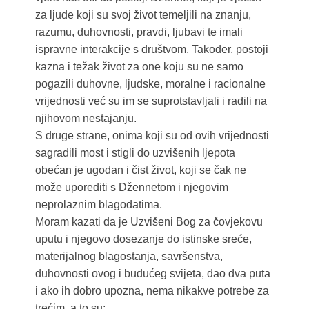
za ljude koji su svoj život temeljili na znanju,
razumu, duhovnosti, pravdi, ljubavi te imali
ispravne interakcije s društvom. Također, postoji
kazna i težak život za one koju su ne samo
pogazili duhovne, ljudske, moralne i racionalne
vrijednosti već su im se suprotstavljali i radili na
njihovom nestajanju.
S druge strane, onima koji su od ovih vrijednosti
sagradili most i stigli do uzvišenih ljepota
obećan je ugodan i čist život, koji se čak ne
može uporediti s Džennetom i njegovim
neprolaznim blagodatima.
Moram kazati da je Uzvišeni Bog za čovjekovu
uputu i njegovo dosezanje do istinske sreće,
materijalnog blagostanja, savršenstva,
duhovnosti ovog i budućeg svijeta, dao dva puta
i ako ih dobro upozna, nema nikakve potrebe za
trećim, a to su: