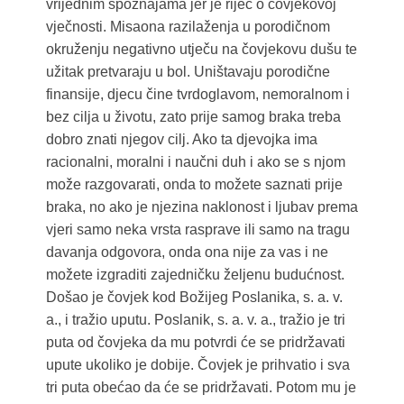
vrijednim spoznajama jer je riječ o čovjekovoj
vječnosti. Misaona razilaženja u porodičnom
okruženju negativno utječu na čovjekovu dušu te
užitak pretvaraju u bol. Uništavaju porodične
finansije, djecu čine tvrdoglavom, nemoralnom i
bez cilja u životu, zato prije samog braka treba
dobro znati njegov cilj. Ako ta djevojka ima
racionalni, moralni i naučni duh i ako se s njom
može razgovarati, onda to možete saznati prije
braka, no ako je njezina naklonost i ljubav prema
vjeri samo neka vrsta rasprave ili samo na tragu
davanja odgovora, onda ona nije za vas i ne
možete izgraditi zajedničku željenu budućnost.
Došao je čovjek kod Božijeg Poslanika, s. a. v.
a., i tražio uputu. Poslanik, s. a. v. a., tražio je tri
puta od čovjeka da mu potvrdi će se pridržavati
upute ukoliko je dobije. Čovjek je prihvatio i sva
tri puta obećao da će se pridržavati. Potom mu je