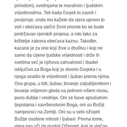
prirodom), svetinjama te moralnim i ljudskim
vrijednostima. Tek kada čovjek to zavoli i
povjeruje, onda mu kažete da vjera upravo to
voli i obećava vječni život onome ko se bude
pridržavao vjerskih propisa, a isto tako za
kršitelje zakona obećava kaznu. Također,
kazano je za one koji žive u društvu i koji ne
samo da cijene ljudske vrijednosti i drže ih
svetima već je njihova zahvalnost i ibadet
isključivo za Boga koji je stvorio čovjeka i u
njega usadio te vrijednosti i ljubav prema njima.
Ova grupa, u biti, ljubav, bivanje zaljubljenikom i
bivanje voljenim gleda na jednom višem nivou,
puno dublje i vrednije. Oni se bave apsolutnim
ljepotama i savršenstvom Boga, oni su Božiji
namjesnici na Zemlji. Oni su u sebi oživjeli
Božije osobine milosti i ljubavi. Prema tome,
vjera nas uči da postoji Džennet, koji je vječan