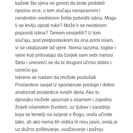
kažete što vjera ne govori da biste pridobili
njezino srce, u tom slučaju neispravnim i
neistinitim sredstvom želite potvrditi istinu. Mogu
li se krvlju oprati ruke? Može li se neistinom
pojasniti istina? Tamom osvijetlili? U tom
slučaju, pod pretpostavkom da ona primi islam,
vi se udaljavate od vjere. Nema razuma, logike i
vjere koji prihvataju da čovjek sam sebi nanosi
štetu i unesreći se da bi drugom učinio dobro i
usrećio ga.
Iskreno se nadam da možete poslušati
Poslanikov savjet iz spomenute predaje i dobro
analizirati posljedice svojih djela. Ako tu
djevojku možete upoznati s islamom i zajedno
živjeti islamskim životom, uz ljubav i saradnju
koja se temelji na svijesti o Bogu, onda učinite
tako, ali ako nema tih vidika ili nisu jasni, onda je
uz dužno poštovanje, uvažavanje i pažnju