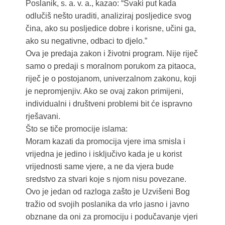
Poslanik, s. a. v. a., kazao: “Svaki put kada
odlučiš nešto uraditi, analiziraj posljedice svog
čina, ako su posljedice dobre i korisne, učini ga,
ako su negativne, odbaci to djelo.”
Ova je predaja zakon i životni program. Nije riječ
samo o predaji s moralnom porukom za pitaoca,
riječ je o postojanom, univerzalnom zakonu, koji
je nepromjenjiv. Ako se ovaj zakon primijeni,
individualni i društveni problemi bit će ispravno
rješavani.
Što se tiče promocije islama:
Moram kazati da promocija vjere ima smisla i
vrijedna je jedino i isključivo kada je u korist
vrijednosti same vjere, a ne da vjera bude
sredstvo za stvari koje s njom nisu povezane.
Ovo je jedan od razloga zašto je Uzvišeni Bog
tražio od svojih poslanika da vrlo jasno i javno
obznane da oni za promociju i podučavanje vjeri