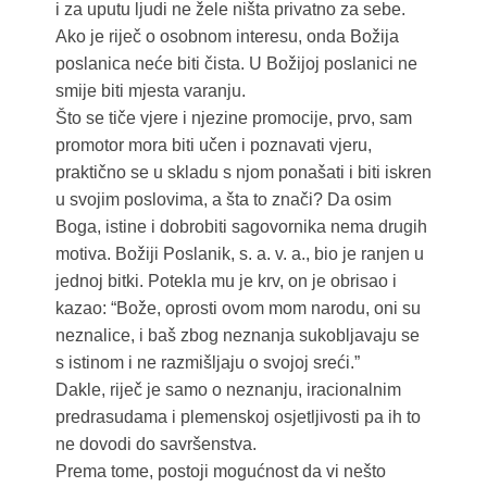
i za uputu ljudi ne žele ništa privatno za sebe.
Ako je riječ o osobnom interesu, onda Božija
poslanica neće biti čista. U Božijoj poslanici ne
smije biti mjesta varanju.
Što se tiče vjere i njezine promocije, prvo, sam
promotor mora biti učen i poznavati vjeru,
praktično se u skladu s njom ponašati i biti iskren
u svojim poslovima, a šta to znači? Da osim
Boga, istine i dobrobiti sagovornika nema drugih
motiva. Božiji Poslanik, s. a. v. a., bio je ranjen u
jednoj bitki. Potekla mu je krv, on je obrisao i
kazao: “Bože, oprosti ovom mom narodu, oni su
neznalice, i baš zbog neznanja sukobljavaju se
s istinom i ne razmišljaju o svojoj sreći.”
Dakle, riječ je samo o neznanju, iracionalnim
predrasudama i plemenskoj osjetljivosti pa ih to
ne dovodi do savršenstva.
Prema tome, postoji mogućnost da vi nešto