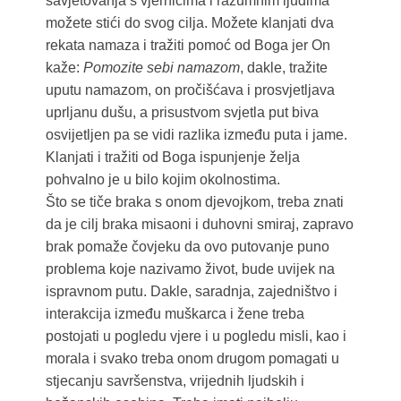
savjetovanja s vjernicima i razumnim ljudima
možete stići do svog cilja. Možete klanjati dva
rekata namaza i tražiti pomoć od Boga jer On
kaže:
Pomozite sebi namazom
, dakle, tražite
uputu namazom, on pročišćava i prosvjetljava
uprljanu dušu, a prisustvom svjetla put biva
osvijetljen pa se vidi razlika između puta i jame.
Klanjati i tražiti od Boga ispunjenje želja
pohvalno je u bilo kojim okolnostima.
Što se tiče braka s onom djevojkom, treba znati
da je cilj braka misaoni i duhovni smiraj, zapravo
brak pomaže čovjeku da ovo putovanje puno
problema koje nazivamo život, bude uvijek na
ispravnom putu. Dakle, saradnja, zajedništvo i
interakcija između muškarca i žene treba
postojati u pogledu vjere i u pogledu misli, kao i
morala i svako treba onom drugom pomagati u
stjecanju savršenstva, vrijednih ljudskih i