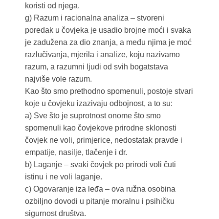
koristi od njega.
g) Razum i racionalna analiza – stvoreni
poredak u čovjeka je usadio brojne moći i svaka
je zadužena za dio znanja, a među njima je moć
razlučivanja, mjerila i analize, koju nazivamo
razum, a razumni ljudi od svih bogatstava
najviše vole razum.
Kao što smo prethodno spomenuli, postoje stvari
koje u čovjeku izazivaju odbojnost, a to su:
a) Sve što je suprotnost onome što smo
spomenuli kao čovjekove prirodne sklonosti
čovjek ne voli, primjerice, nedostatak pravde i
empatije, nasilje, tlačenje i dr.
b) Laganje – svaki čovjek po prirodi voli čuti
istinu i ne voli laganje.
c) Ogovaranje iza leđa – ova ružna osobina
ozbiljno dovodi u pitanje moralnu i psihičku
sigurnost društva.