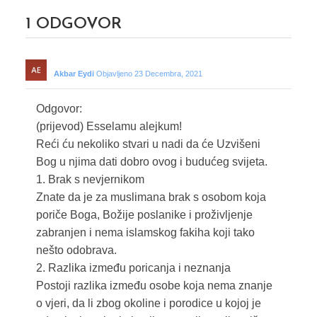
1
ODGOVOR
Akbar Eydi
Objavljeno 23 Decembra, 2021
Odgovor:
(prijevod) Esselamu alejkum!
Reći ću nekoliko stvari u nadi da će Uzvišeni
Bog u njima dati dobro ovog i budućeg svijeta.
1. Brak s nevjernikom
Znate da je za muslimana brak s osobom koja
poriče Boga, Božije poslanike i proživljenje
zabranjen i nema islamskog fakiha koji tako
nešto odobrava.
2. Razlika između poricanja i neznanja
Postoji razlika između osobe koja nema znanje
o vjeri, da li zbog okoline i porodice u kojoj je