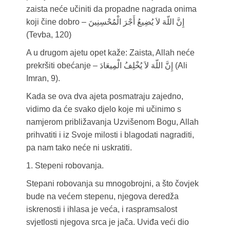
zaista neće učiniti da propadne nagrada onima
koji čine dobro – إِنَّ اللّهَ لاَ يُضِيعُ أَجْرَ الْمُحْسِنِينَ
(Tevba, 120)
A u drugom ajetu opet kaže: Zaista, Allah neće
prekršiti obećanje – إِنَّ اللّهَ لاَ يُخْلِفُ الْمِيعَادَ (Ali
Imran, 9).
Kada se ova dva ajeta posmatraju zajedno,
vidimo da će svako djelo koje mi učinimo s
namjerom približavanja Uzvišenom Bogu, Allah
prihvatiti i iz Svoje milosti i blagodati nagraditi,
pa nam tako neće ni uskratiti.
1. Stepeni robovanja.
Stepani robovanja su mnogobrojni, a što čovjek
bude na većem stepenu, njegova deredža
iskrenosti i ihlasa je veća, i raspramsalost
svjetlosti njegova srca je jača. Uviđa veći dio