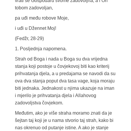
vrati se Gospodaru svome zadovoljna, a i On
tobom zadovoljan,
pa uđi među robove Moje,
i uđi u Džennet Moj!
(Fedžr, 28-29)
1. Posljednja napomena.
Strah od Boga i nada u Boga su dva vrijedna
stanja koji postoje u čovjekovoj biti kao kriterij
prihvatanja djela, a u predajama se navodi da su
ova dva stanja poput dva tasa vage, koja moraju
biti jednaka. Jednakost u njima ukazuje na iman
i mjerilo je prihvatanja djela i Allahovog
zadovoljstva čovjekom.
Međutim, ako je više straha moramo znati da je
šejtan taj koji je u nama stvorio taj strah, kako bi
nas okrenuo od putanje istine. A ako je stanje