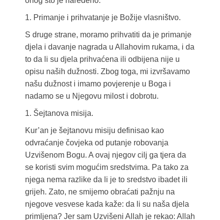
onog što je naređeno.
1. Primanje i prihvatanje je Božije vlasništvo.
S druge strane, moramo prihvatiti da je primanje
djela i davanje nagrada u Allahovim rukama, i da
to da li su djela prihvaćena ili odbijena nije u
opisu naših dužnosti. Zbog toga, mi izvršavamo
našu dužnost i imamo povjerenje u Boga i
nadamo se u Njegovu milost i dobrotu.
1. Šejtanova misija.
Kur’an je šejtanovu misiju definisao kao
odvraćanje čovjeka od putanje robovanja
Uzvišenom Bogu. A ovaj njegov cilj ga tjera da
se koristi svim mogućim sredstvima. Pa tako za
njega nema razlike da li je to sredstvo ibadet ili
grijeh. Zato, ne smijemo obraćati pažnju na
njegove vesvese kada kaže: da li su naša djela
primljena? Jer sam Uzvišeni Allah je rekao: Allah