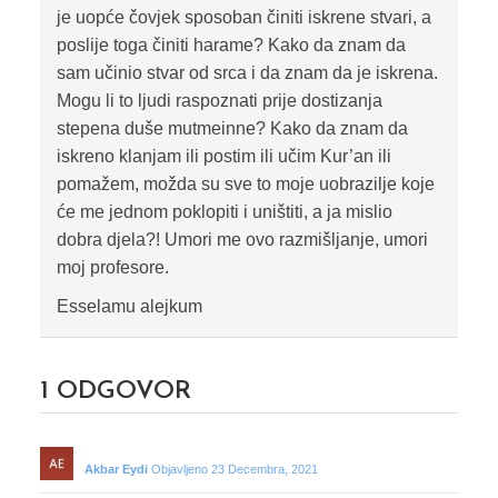
je uopće čovjek sposoban činiti iskrene stvari, a
poslije toga činiti harame? Kako da znam da
sam učinio stvar od srca i da znam da je iskrena.
Mogu li to ljudi raspoznati prije dostizanja
stepena duše mutmeinne? Kako da znam da
iskreno klanjam ili postim ili učim Kur’an ili
pomažem, možda su sve to moje uobrazilje koje
će me jednom poklopiti i uništiti, a ja mislio
dobra djela?! Umori me ovo razmišljanje, umori
moj profesore.
Esselamu alejkum
1
ODGOVOR
Akbar Eydi
Objavljeno 23 Decembra, 2021