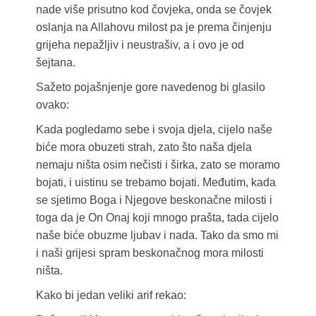
nade više prisutno kod čovjeka, onda se čovjek
oslanja na Allahovu milost pa je prema činjenju
grijeha nepažljiv i neustrašiv, a i ovo je od
šejtana.
Sažeto pojašnjenje gore navedenog bi glasilo
ovako:
Kada pogledamo sebe i svoja djela, cijelo naše
biće mora obuzeti strah, zato što naša djela
nemaju ništa osim nečisti i širka, zato se moramo
bojati, i uistinu se trebamo bojati. Međutim, kada
se sjetimo Boga i Njegove beskonačne milosti i
toga da je On Onaj koji mnogo prašta, tada cijelo
naše biće obuzme ljubav i nada. Tako da smo mi
i naši grijesi spram beskonačnog mora milosti
ništa.
Kako bi jedan veliki arif rekao: