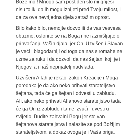
Bože moj! Mnogo sam postiđen što mi grijesi
nisu toliki da ih mogu iznijeti pred Tvoju milost, i
da za ova nevrijedna djela zatražim oprost.
Bilo kako bilo, nemojte dozvoliti da vas vesvesa
obuzme, oslonite se na Boga i ne razmišljajte o
prihvaćanju Vaših djala, jer On, Uzvišen i Slavan
je veći i blagodarniji od toga da nas siromahe ne
uzme za ruku i da dozvoli da nas šejtan, koji je i
Njegov, a i naš neprijatelj nadvlada.
Uzvišeni Allah je rekao, zakon Kreacije i Moga
poredaka je da ako neko prihvati starateljstvo
šejtana, tada će ga šejtan i odvesti u zabludu.
Ali, ako neko prihvati Allahovo starateljstvo tada
će ga On iz zablude i tame izvući i uvesti u
svijetlo. Budite zahvalni Bogu jer ste van
šejtanova starateljstva i nalazite se pod Božijim
starateljstvom, a dokaz ovoga je i Vaša briga.