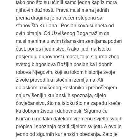
tako ono što su učinili samo jedna kap iz mora
njihovih dužnosti. Prava muslimana jednih
prema drugima je na većem stepenu sa
stanovišta Kur’ana i Poslanikova sunneta od
ovih pitanja. Od Uzvišenog Boga tražim da
muslimanima u svim islamskim zemljama podari
čast, ponos i jedinstvo. A ako ljudi na Istoku
posjeduju duhovnost i moral, to je sigurno zbog
svetog blagoslova Božijih poslanika i dobrih
robova Njegovih, koji su tokom historije svoje
živote provodili u istočnim zemljama. Ali
dolaskom uzvišenog Poslanika i prenošenjem
najuzvišenijih kur’anskih spoznaja, cijelo
čovječanstvo, što na istoku što na zapadu kreće
ka dobrom životu i duhovnosti. Sigurno će
Kur’an u ne tako dalekom vremenu svjetlo svojih
propisa i spoznaja otkriti cijelom svijetu. A ovo je
jedno od sigurnih kur’anskih obećanja. Zato je