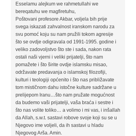
Esselamu alejkum we rahmetullahi we
bereqatuhu we magfiretuhu,
Poštovani profesore Akbar, voljela bih prije
svega iskazati zahvalnost iranskom narodu za
svu pomoć koju su nam pružili tokom agresije
što se ovdje odigravala od 1991-1995. godine i
veliko zadovoljstvo što ste i sada, nakon rata
ostali naši vjerni i veliki prijatelji, što nam
pomažete i što širite ovdje islamsku misao,
održavate predavanja o islamskoj filozofiji,
kulturi i teologiji općenito i što nas približavate
tom mističnom dahu istočne kulture sadržane u
prelijepom Iranu…što nam pružate mogućnost
da budemo vaši prijatelji, vaša braća i sestre i
što nas volite toliko… a volimo i mi vas, i inšallah
da Allah, s.w.t. sastavi robove svoje koji su se u
Njegovo ime voljeli, da ih sastavi u hladu
Njegovog Arša. Amin.