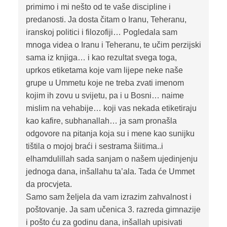
primimo i mi nešto od te vaše discipline i
predanosti. Ja dosta čitam o Iranu, Teheranu,
iranskoj politici i filozofiji… Pogledala sam
mnoga videa o Iranu i Teheranu, te učim perzijski
sama iz knjiga… i kao rezultat svega toga,
uprkos etiketama koje vam lijepe neke naše
grupe u Ummetu koje ne treba zvati imenom
kojim ih zovu u svijetu, pa i u Bosni… naime
mislim na vehabije… koji vas nekada etiketiraju
kao kafire, subhanallah… ja sam pronašla
odgovore na pitanja koja su i mene kao sunijku
tištila o mojoj braći i sestrama šiitima..i
elhamdulillah sada sanjam o našem ujedinjenju
jednoga dana, inšallahu ta’ala. Tada će Ummet
da procvjeta.
Samo sam željela da vam izrazim zahvalnost i
poštovanje. Ja sam učenica 3. razreda gimnazije
i pošto ću za godinu dana, inšallah upisivati