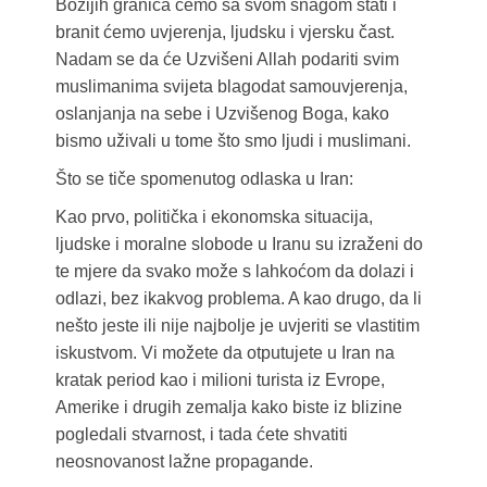
Božijih granica ćemo sa svom snagom stati i
branit ćemo uvjerenja, ljudsku i vjersku čast.
Nadam se da će Uzvišeni Allah podariti svim
muslimanima svijeta blagodat samouvjerenja,
oslanjanja na sebe i Uzvišenog Boga, kako
bismo uživali u tome što smo ljudi i muslimani.
Što se tiče spomenutog odlaska u Iran:
Kao prvo, politička i ekonomska situacija,
ljudske i moralne slobode u Iranu su izraženi do
te mjere da svako može s lahkoćom da dolazi i
odlazi, bez ikakvog problema. A kao drugo, da li
nešto jeste ili nije najbolje je uvjeriti se vlastitim
iskustvom. Vi možete da otputujete u Iran na
kratak period kao i milioni turista iz Evrope,
Amerike i drugih zemalja kako biste iz blizine
pogledali stvarnost, i tada ćete shvatiti
neosnovanost lažne propagande.