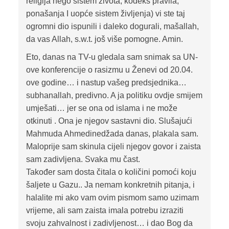
religija nego sistem života, kodeks pravila,
ponašanja I uopće sistem življenja) vi ste taj
ogromni dio ispunili i daleko dogurali, mašallah,
da vas Allah, s.w.t. još više pomogne. Amin.
Eto, danas na TV-u gledala sam snimak sa UN-
ove konferencije o rasizmu u Ženevi od 20.04.
ove godine… i nastup vašeg predsjednika…
subhanallah, predivno. A ja politiku ovdje smijem
umješati… jer se ona od islama i ne može
otkinuti . Ona je njegov sastavni dio. Slušajući
Mahmuda Ahmedinedžada danas, plakala sam.
Maloprije sam skinula cijeli njegov govor i zaista
sam zadivljena. Svaka mu čast.
Također sam dosta čitala o količini pomoći koju
šaljete u Gazu.. Ja nemam konkretnih pitanja, i
halalite mi ako vam ovim pismom samo uzimam
vrijeme, ali sam zaista imala potrebu izraziti
svoju zahvalnost i zadivljenost… i dao Bog da