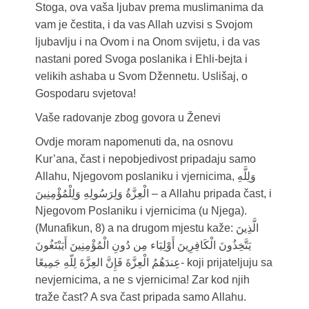
Stoga, ova vaša ljubav prema muslimanima da
vam je čestita, i da vas Allah uzvisi s Svojom
ljubavlju i na Ovom i na Onom svijetu, i da vas
nastani pored Svoga poslanika i Ehli-bejta i
velikih ashaba u Svom Džennetu. Uslišaj, o
Gospodaru svjetova!
Vaše radovanje zbog govora u Ženevi
Ovdje moram napomenuti da, na osnovu
Kur’ana, čast i nepobjedivost pripadaju samo
Allahu, Njegovom poslaniku i vjernicima, وَلِلَّهِ
الْعِزَّةُ وَلِرَسُولِهِ وَلِلْمُؤْمِنِينَ – a Allahu pripada čast, i
Njegovom Poslaniku i vjernicima (u Njega).
(Munafikun, 8) a na drugom mjestu kaže: الَّذِينَ
يَتَّخِذُونَ الْكَافِرِينَ أَوْلِيَاء مِن دُونِ الْمُؤْمِنِينَ أَيَبْتَغُونَ
عِندَهُمُ الْعِزَّةَ فَإِنَّ العِزَّةَ لِلّهِ جَمِيعًا- koji prijateljuju sa
nevjernicima, a ne s vjernicima! Zar kod njih
traže čast? A sva čast pripada samo Allahu.