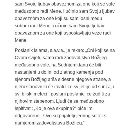
sam Svoju ljubav obaveznom za one koji se vole
međusobno radi Mene, i učinio sam Svoju ljubav
obaveznom za one koji su samilosni među
sobom radi Mene, i učinio sam Svoju ljubav
obaveznom za one koji uspostavljaju veze radi
Mene.
Poslanik islama, s.a.v.a., je rekao: „Oni koji se na
Ovom svijetu samo radi zadovoljstva Božijeg
međusobno vole, na Sudnjem danu će biti
nastanjeni u dolini od zlatnog kamenja pod
sjenom Božijeg arša s desne njegove strane, a
njeni stanovnici će imati lice svijetlije od sunca, i
svi bliski meleci i poslani poslanici će žuditi za
njihovim stepenom. Ljudi će se međusobno
ispitivati: „Ko je ova skupina?“ biće im
odgovoreno: „Ovo su prijatelji jednog srca i s
namjerom zadovoljstava Božijeg.“