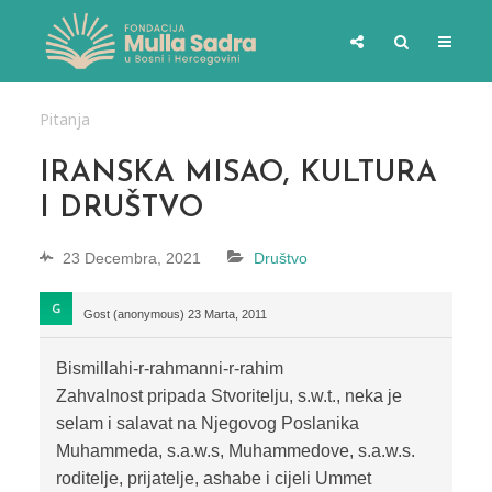
Pitanja
IRANSKA MISAO, KULTURA
I DRUŠTVO
23 Decembra, 2021
Društvo
Gost (anonymous)
23 Marta, 2011
Bismillahi-r-rahmanni-r-rahim
Zahvalnost pripada Stvoritelju, s.w.t., neka je
selam i salavat na Njegovog Poslanika
Muhammeda, s.a.w.s, Muhammedove, s.a.w.s.
roditelje, prijatelje, ashabe i cijeli Ummet