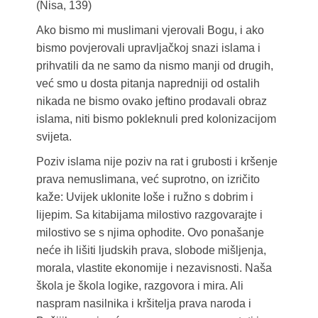
(Nisa, 139)
Ako bismo mi muslimani vjerovali Bogu, i ako
bismo povjerovali upravljačkoj snazi islama i
prihvatili da ne samo da nismo manji od drugih,
već smo u dosta pitanja napredniji od ostalih
nikada ne bismo ovako jeftino prodavali obraz
islama, niti bismo pokleknuli pred kolonizacijom
svijeta.
Poziv islama nije poziv na rat i grubosti i kršenje
prava nemuslimana, već suprotno, on izričito
kaže: Uvijek uklonite loše i ružno s dobrim i
lijepim. Sa kitabijama milostivo razgovarajte i
milostivo se s njima ophodite. Ovo ponašanje
neće ih lišiti ljudskih prava, slobode mišljenja,
morala, vlastite ekonomije i nezavisnosti. Naša
škola je škola logike, razgovora i mira. Ali
naspram nasilnika i kršitelja prava naroda i