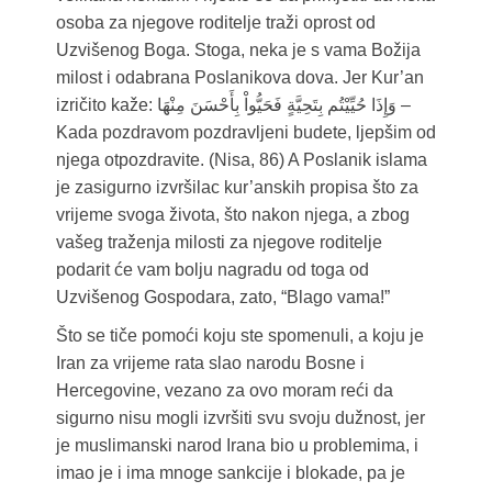
osoba za njegove roditelje traži oprost od
Uzvišenog Boga. Stoga, neka je s vama Božija
milost i odabrana Poslanikova dova. Jer Kur’an
izričito kaže: وَإِذَا حُيِّيْتُم بِتَحِيَّةٍ فَحَيُّواْ بِأَحْسَنَ مِنْهَا –
Kada pozdravom pozdravljeni budete, ljepšim od
njega otpozdravite. (Nisa, 86) A Poslanik islama
je zasigurno izvršilac kur’anskih propisa što za
vrijeme svoga života, što nakon njega, a zbog
vašeg traženja milosti za njegove roditelje
podarit će vam bolju nagradu od toga od
Uzvišenog Gospodara, zato, “Blago vama!”
Što se tiče pomoći koju ste spomenuli, a koju je
Iran za vrijeme rata slao narodu Bosne i
Hercegovine, vezano za ovo moram reći da
sigurno nisu mogli izvršiti svu svoju dužnost, jer
je muslimanski narod Irana bio u problemima, i
imao je i ima mnoge sankcije i blokade, pa je