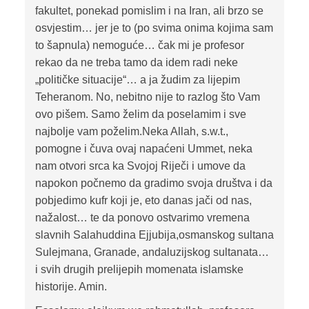
fakultet, ponekad pomislim i na Iran, ali brzo se
osvjestim… jer je to (po svima onima kojima sam
to šapnula) nemoguće… čak mi je profesor
rekao da ne treba tamo da idem radi neke
„političke situacije“… a ja žudim za lijepim
Teheranom. No, nebitno nije to razlog što Vam
ovo pišem. Samo želim da poselamim i sve
najbolje vam poželim.Neka Allah, s.w.t.,
pomogne i čuva ovaj napaćeni Ummet, neka
nam otvori srca ka Svojoj Riječi i umove da
napokon počnemo da gradimo svoja društva i da
pobjedimo kufr koji je, eto danas jači od nas,
nažalost… te da ponovo ostvarimo vremena
slavnih Salahuddina Ejjubija,osmanskog sultana
Sulejmana, Granade, andaluzijskog sultanata…
i svih drugih prelijepih momenata islamske
historije. Amin.