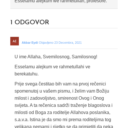
Esselamu alejkum we rahmetullah, profesore.
1
ODGOVOR
Akbar Eydi
Objavljeno 23 Decembra, 2021
U ime Allaha, Svemilosnog, Samilosnog!
Esselamu alejkum ve rahmetullahi ve
berekatuhu.
Prije svega čestitao bih vam na prvoj rečenici
spomenutoj u vašem pismu, i želim vam Božiju
milost i zadovoljstvo, smirenost Ovog i Onog
svijeta. A ta rečenica sadrži traženje blagoslova i
milosti od Boga za roditelje Allahova poslanika,
s.a.v.a. Istina je da smo mi prema roditeljima tog
velikana nemarni i rijetko se da primjetiti da neka