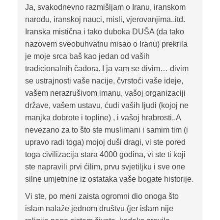
Ja, svakodnevno razmišljam o Iranu, iranskom
narodu, iranskoj nauci, misli, vjerovanjima..itd.
Iranska mistična i tako duboka DUŠA (da tako
nazovem sveobuhvatnu misao o Iranu) prekrila
je moje srca baš kao jedan od vaših
tradicionalnih čadora. I ja vam se divim… divim
se ustrajnosti vaše nacije, čvrstoći vaše ideje,
vašem nerazrušivom imanu, vašoj organizaciji
države, vašem ustavu, ćudi vaših ljudi (kojoj ne
manjka dobrote i topline) , i vašoj hrabrosti..A
nevezano za to što ste muslimani i samim tim (i
upravo radi toga) mojoj duši dragi, vi ste pored
toga civilizacija stara 4000 godina, vi ste ti koji
ste napravili prvi ćilim, prvu svjetiljku i sve one
silne umjetnine iz ostataka vaše bogate historije.
Vi ste, po meni zaista ogromni dio onoga što
islam nalaže jednom društvu (jer islam nije