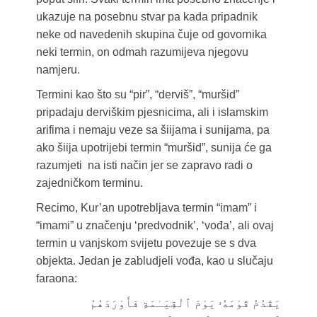
ukazuje na posebnu stvar pa kada pripadnik
neke od navedenih skupina čuje od govornika
neki termin, on odmah razumijeva njegovu
namjeru.
Termini kao što su “pir”, “derviš”, “muršid”
pripadaju derviškim pjesnicima, ali i islamskim
arifima i nemaju veze sa šiijama i sunijama, pa
ako šiija upotrijebi termin “muršid”, sunija će ga
razumjeti na isti način jer se zapravo radi o
zajedničkom terminu.
Recimo, Kur’an upotrebljava termin “imam” i
“imami” u značenju ‘predvodnik’, ‘vođa’, ali ovaj
termin u vanjskom svijetu povezuje se s dva
objekta. Jedan je zabludjeli vođa, kao u slučaju
faraona:
يَقْدُمُ قَوْمَهُۥ يَوْمَ ٱلْقِيَـٰمَةِ فَأَوْرَدَهُمُ