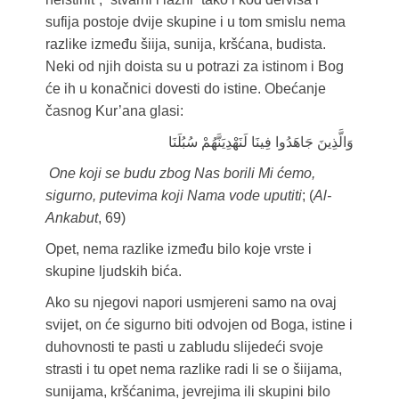
sufija postoje dvije skupine i u tom smislu nema
razlike između šiija, sunija, kršćana, budista.
Neki od njih doista su u potrazi za istinom i Bog
će ih u konačnici dovesti do istine. Obećanje
časnog Kur’ana glasi:
وَالَّذِينَ جَاهَدُوا فِينَا لَنَهْدِيَنَّهُمْ سُبُلَنَا
One koji se budu zbog Nas borili Mi ćemo,
sigurno, putevima koji Nama vode uputiti
; (
Al-
Ankabut
, 69)
Opet, nema razlike između bilo koje vrste i
skupine ljudskih bića.
Ako su njegovi napori usmjereni samo na ovaj
svijet, on će sigurno biti odvojen od Boga, istine i
duhovnosti te pasti u zabludu slijedeći svoje
strasti i tu opet nema razlike radi li se o šiijama,
sunijama, kršćanima, jevrejima ili skupini bilo