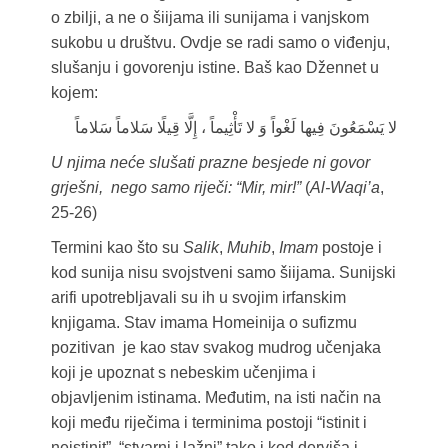
o zbilji, a ne o šiijama ili sunijama i vanjskom
sukobu u društvu. Ovdje se radi samo o viđenju,
slušanju i govorenju istine. Baš kao Džennet u
kojem:
لا يَسْمَعُونَ فِيها لَغْواً وَ لا تَأْثِيماً ، إِلَّا قِيلًا سَلاماً سَلاماً
U njima neće slušati prazne besjede ni govor
grješni, nego samo riječi: “Mir, mir!”
(
Al-Waqi’a
,
25-26)
Termini kao što su
Salik
,
Muhib
,
Imam
postoje i
kod sunija nisu svojstveni samo šiijama. Sunijski
arifi upotrebljavali su ih u svojim irfanskim
knjigama. Stav imama Homeinija o sufizmu
pozitivan je kao stav svakog mudrog učenjaka
koji je upoznat s nebeskim učenjima i
objavljenim istinama. Međutim, na isti način na
koji među riječima i terminima postoji “istinit i
neistinit”, “stvarni i lažni” tako i kod derviša i