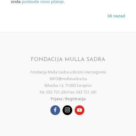
onda
postavite novo pitanje
.
Idi nazad
FONDACIJA MULLA SADRA
Fondacija Mulla Sadra u Bosni i Hercegovini
INFO@mullasadra.ba
Bihaćka 14, 71000 Sarajevo
Tel. 033 721-280 Fax: 033 721-281
Prijava
/
Registracija