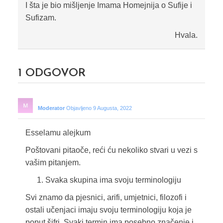
I šta je bio mišljenje Imama Homejnija o Sufije i
Sufizam.
Hvala.
1
ODGOVOR
Moderator
Objavljeno 9 Augusta, 2022
Esselamu alejkum
Poštovani pitaoče, reći ću nekoliko stvari u vezi s
vašim pitanjem.
Svaka skupina ima svoju terminologiju
Svi znamo da pjesnici, arifi, umjetnici, filozofi i
ostali učenjaci imaju svoju terminologiju koja je
poput šifri. Svaki termin ima posebno značenje i