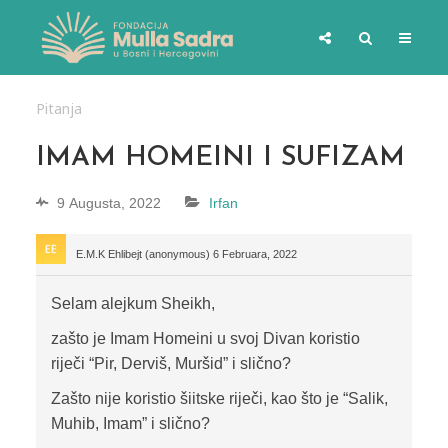
Pitanja
IMAM HOMEINI I SUFIZAM
9 Augusta, 2022
Irfan
E.M.K Ehlibejt (anonymous)
6 Februara, 2022
Selam alejkum Sheikh,
zašto je Imam Homeini u svoj Divan koristio
riječi “Pir, Derviš, Muršid” i slično?
Zašto nije koristio šiitske riječi, kao što je “Salik,
Muhib, Imam” i slično?