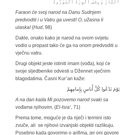
ٱلنَّارَ وَبِئْسَ ٱلْوِرْدُ ٱلْمَوْرُودُ
Faraon će svoj narod na Danu Sudnjem
predvoditi i u Vatru ga uvesti! O, užasna li
ulaska!
(
Hud
, 98)
Dakle, onako kako je narod na ovom svijetu
vodio u propast tako će ga na onom predvoditi u
vječnu vatru.
Drugi objekt jeste istiniti imam (vođa), koji će
svoje sljedbenike odvesti u Džennet vječnim
blagodatima. Časni Kur’an kaže:
يَوْمَ نَدْعُوا كُلَّ أُناسٍ بِإِمامِهِمْ
A na dan kada Mi pozovemo narod svaki sa
vođama njihovim
. (
El-Isra’
, 71)
Prema tome, moguće je da riječi i termini isto
zvuče, ali se njihovi izvanjski objekti razlikuju.
Posebno kada govorimo o arifima, jer oni govore