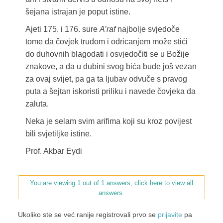
šejana istrajan je poput istine.
Ajeti 175. i 176. sure
A’raf
najbolje svjedoče
tome da čovjek trudom i odricanjem može stići
do duhovnih blagodati i osvjedočiti se u Božije
znakove, a da u dubini svog bića bude još vezan
za ovaj svijet, pa ga ta ljubav odvuče s pravog
puta a šejtan iskoristi priliku i navede čovjeka da
zaluta.
Neka je selam svim arifima koji su kroz povijest
bili svjetiljke istine.
Prof. Akbar Eydi
You are viewing 1 out of 1 answers, click here to view all
answers.
Ukoliko ste se već ranije registrovali prvo se
prijavite
pa