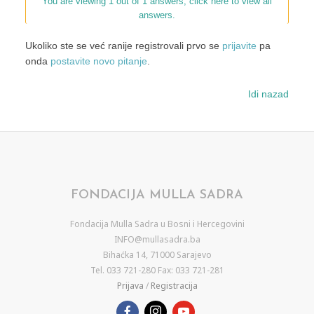
You are viewing 1 out of 1 answers, click here to view all
answers.
Ukoliko ste se već ranije registrovali prvo se
prijavite
pa
onda
postavite novo pitanje
.
Idi nazad
FONDACIJA MULLA SADRA
Fondacija Mulla Sadra u Bosni i Hercegovini
INFO@mullasadra.ba
Bihaćka 14, 71000 Sarajevo
Tel. 033 721-280 Fax: 033 721-281
Prijava
/
Registracija