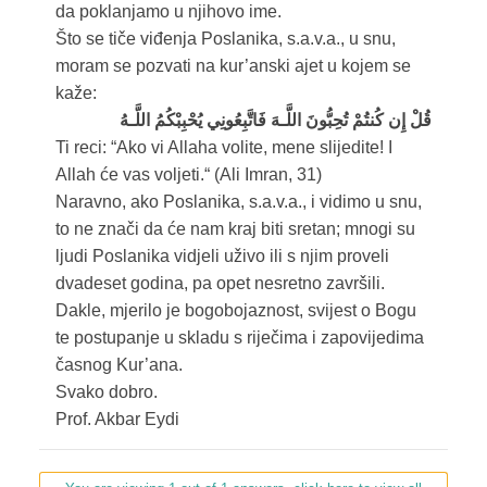
da poklanjamo u njihovo ime.
Što se tiče viđenja Poslanika, s.a.v.a., u snu,
moram se pozvati na kur’anski ajet u kojem se
kaže:
قُلْ إِن كُنتُمْ تُحِبُّونَ اللَّـهَ فَاتَّبِعُونِي يُحْبِبْكُمُ اللَّـهُ
Ti reci: “Ako vi Allaha volite, mene slijedite! I
Allah će vas voljeti.“ (Ali Imran, 31)
Naravno, ako Poslanika, s.a.v.a., i vidimo u snu,
to ne znači da će nam kraj biti sretan; mnogi su
ljudi Poslanika vidjeli uživo ili s njim proveli
dvadeset godina, pa opet nesretno završili.
Dakle, mjerilo je bogobojaznost, svijest o Bogu
te postupanje u skladu s riječima i zapovijedima
časnog Kur’ana.
Svako dobro.
Prof. Akbar Eydi