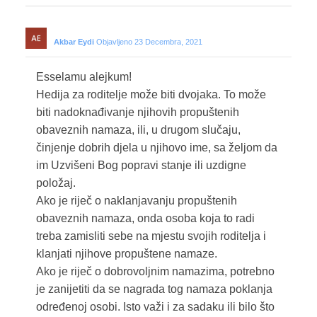
Akbar Eydi
Objavljeno 23 Decembra, 2021
Esselamu alejkum!
Hedija za roditelje može biti dvojaka. To može
biti nadoknađivanje njihovih propuštenih
obaveznih namaza, ili, u drugom slučaju,
činjenje dobrih djela u njihovo ime, sa željom da
im Uzvišeni Bog popravi stanje ili uzdigne
položaj.
Ako je riječ o naklanjavanju propuštenih
obaveznih namaza, onda osoba koja to radi
treba zamisliti sebe na mjestu svojih roditelja i
klanjati njihove propuštene namaze.
Ako je riječ o dobrovoljnim namazima, potrebno
je zanijetiti da se nagrada tog namaza poklanja
određenoj osobi. Isto važi i za sadaku ili bilo što