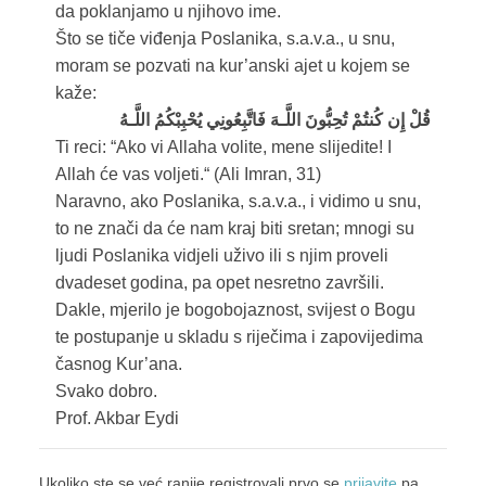
da poklanjamo u njihovo ime.
Što se tiče viđenja Poslanika, s.a.v.a., u snu,
moram se pozvati na kur’anski ajet u kojem se
kaže:
قُلْ إِن كُنتُمْ تُحِبُّونَ اللَّـهَ فَاتَّبِعُونِي يُحْبِبْكُمُ اللَّـهُ
Ti reci: “Ako vi Allaha volite, mene slijedite! I
Allah će vas voljeti.“ (Ali Imran, 31)
Naravno, ako Poslanika, s.a.v.a., i vidimo u snu,
to ne znači da će nam kraj biti sretan; mnogi su
ljudi Poslanika vidjeli uživo ili s njim proveli
dvadeset godina, pa opet nesretno završili.
Dakle, mjerilo je bogobojaznost, svijest o Bogu
te postupanje u skladu s riječima i zapovijedima
časnog Kur’ana.
Svako dobro.
Prof. Akbar Eydi
Ukoliko ste se već ranije registrovali prvo se
prijavite
pa