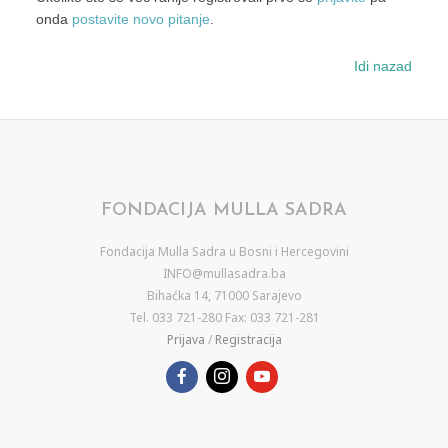
onda
postavite novo pitanje
.
Idi nazad
FONDACIJA MULLA SADRA
Fondacija Mulla Sadra u Bosni i Hercegovini
INFO@mullasadra.ba
Bihaćka 14, 71000 Sarajevo
Tel. 033 721-280 Fax: 033 721-281
Prijava
/
Registracija