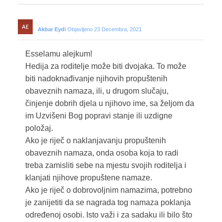
Akbar Eydi
Objavljeno 23 Decembra, 2021
Esselamu alejkum!
Hedija za roditelje može biti dvojaka. To može
biti nadoknađivanje njihovih propuštenih
obaveznih namaza, ili, u drugom slučaju,
činjenje dobrih djela u njihovo ime, sa željom da
im Uzvišeni Bog popravi stanje ili uzdigne
položaj.
Ako je riječ o naklanjavanju propuštenih
obaveznih namaza, onda osoba koja to radi
treba zamisliti sebe na mjestu svojih roditelja i
klanjati njihove propuštene namaze.
Ako je riječ o dobrovoljnim namazima, potrebno
je zanijetiti da se nagrada tog namaza poklanja
određenoj osobi. Isto važi i za sadaku ili bilo što