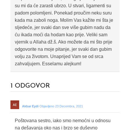
su mi da će zarasti ubrzo. U stvari, ligamenti su
padom polomljeni. Ponekad proučim neku suru
kada ma zaboli noga. Molim Vas kažite mi šta je
sljedeće, jer svaki dan sve više gubim nadu da
ću ikada moći da hodam kao prije. Veliki sam
vjernik u Allaha dž.š. Ako možete da mi što prije
odgovorite na moje pitanje, jer svaki dan gubim
volju za životom. Unaprijed Vam se od srca
zahvaljujem. Esselamu alejkum!
1
ODGOVOR
Akbar Eydi
Objavljeno 23 Decembra, 2021
Poštovana sestro, iako smo nemoćni u odnosu
na dešavanja oko nas i brzo se duševno