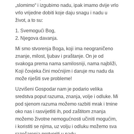
„slomimo“ i izgubimo nadu, ipak imamo dvije vrlo
vrlo vrijedne dobiti koje daju snagu i nadu u
život, a to su:
1. Svemogući Bog,
2. Njegova davanja.
Mi smo stvorenja Boga, koji ima neograničeno
znanje, milost, ljubav i praštanje. On je od
svakoga prema nama samilosniji, nama najbliži,
Koji čovjeka čini moćnijim i daruje mu nadu da
može riješiti sve probleme!
Uzvišeni Gospodar nam je podario velika
sredstva poput razuma, znanja, volje i odluke. Mi
pod sjenom razuma možemo razbiti mrak i tmine
oko nas i rasvijetliti ih, pod zaštitom znanja
možemo životne nemogućnosti učiniti mogućim,
i koristiti se njima, uz volju i odluku možemo sva
razočarenja pretvoriti u nadu.