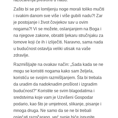
Zašto bi se pri lomljenju noge morali toliko mučiti
i svakim danom sve više i više gubili nadu?! Zar
je postojanje i život čovjekov sav u ovim
nogama?! Vi se možete, oslanjanjem na Boga i
na njegove zakone, obratiti ljekaru stručnjaku za
lomove koji će ih i izliječiti. Naravno, sama nada
u budućnost ostavlja veliki utisak na vaše
zdravlje.
Razmišljajte na ovakav način: „Sada kada se ne
mogu se koristiti nogama kako sam željela,
koristiću se svojim razmišljanjem. Šta bi trebala
da uradim da nadoknadim prošlost i izgradim
budućnost?“ Koristite se svim blagodatima i
sredstvima koje vam je Uzvišeni Gospodar
podario, kao što je umjetnost, slikanje, pisanje i
mnoga druga. Ne samo da se ne bi trebali
osjećati razočarano, već svoje biće ispunite