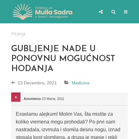
Pitanja
GUBLJENJE NADE U
PONOVNU MOGUĆNOST
HODANJA
23 Decembra, 2021
Medicina
Anonimno
23 Marta, 2011
Esselamu alejkum! Molim Vas, šta mislite za
koliko vremena mogu prohodati? Po prvi sam
nastradala, izvrnula i slomila desnu nogu, iznad
stopala kost slomljena, a druga je manje i rekli