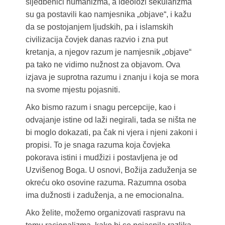
sljedbenici humanizma, a ideolozi sekularizma
su ga postavili kao namjesnika „objave“, i kažu
da se postojanjem ljudskih, pa i islamskih
civilizacija čovjek danas razvio i zna put
kretanja, a njegov razum je namjesnik „objave“
pa tako ne vidimo nužnost za objavom. Ova
izjava je suprotna razumu i znanju i koja se mora
na svome mjestu pojasniti.
Ako bismo razum i snagu percepcije, kao i
odvajanje istine od laži negirali, tada se ništa ne
bi moglo dokazati, pa čak ni vjera i njeni zakoni i
propisi. To je snaga razuma koja čovjeka
pokorava istini i mudžizi i postavljena je od
Uzvišenog Boga. U osnovi, Božija zaduženja se
okreću oko osovine razuma. Razumna osoba
ima dužnosti i zaduženja, a ne emocionalna.
Ako želite, možemo organizovati raspravu na