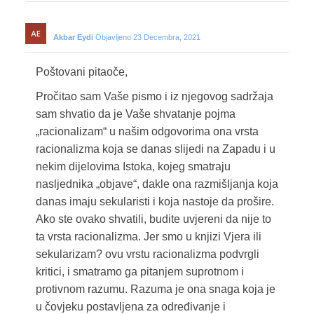
Akbar Eydi
Objavljeno 23 Decembra, 2021
Poštovani pitaoče,
Pročitao sam Vaše pismo i iz njegovog sadržaja
sam shvatio da je Vaše shvatanje pojma
„racionalizam“ u našim odgovorima ona vrsta
racionalizma koja se danas slijedi na Zapadu i u
nekim dijelovima Istoka, kojeg smatraju
nasljednika „objave“, dakle ona razmišljanja koja
danas imaju sekularisti i koja nastoje da prošire.
Ako ste ovako shvatili, budite uvjereni da nije to
ta vrsta racionalizma. Jer smo u knjizi Vjera ili
sekularizam? ovu vrstu racionalizma podvrgli
kritici, i smatramo ga pitanjem suprotnom i
protivnom razumu. Razuma je ona snaga koja je
u čovjeku postavljena za određivanje i