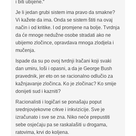
i biti ubijene.“
Je li jedan grubi sistem ima pravo da smakne?
Vi kažete da ima. Onda se sistem štiti na ovaj
način i od kritike. I od promjene na bolje. Tvrdnja
da će mnoge nedužne osobe stradati ako ne
ubijemo zločince, opravdava mnoga zlodjela i
mučenja.
Ispade da su po ovoj tvrdnji Iračani koji svaki
dan umiru, loši i opasni, a da je George Bush
pravednik, jer eto on se racionalno odlučio za
kažnjavanje zločinca. Ko je zločinac? Ko smije
donijeti sud i kazniti?
Racionalisti i logičari se ponašaju poput
srednjovjekovne crkve i inkvizicije. Sve je
izračunato i sve se zna. Niko neće prepustiti
sebe osjećaju pa se raskalašiti u drogama,
ratovima, krvi do koljena.