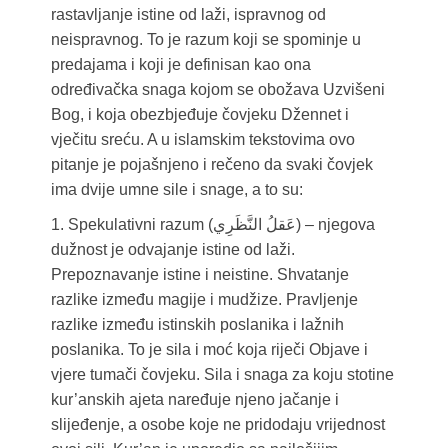
rastavljanje istine od laži, ispravnog od
neispravnog. To je razum koji se spominje u
predajama i koji je definisan kao ona
određivačka snaga kojom se obožava Uzvišeni
Bog, i koja obezbjeđuje čovjeku Džennet i
vječitu sreću. A u islamskim tekstovima ovo
pitanje je pojašnjeno i rečeno da svaki čovjek
ima dvije umne sile i snage, a to su:
1. Spekulativni razum (عَقلُ النَّظَرِي) – njegova
dužnost je odvajanje istine od laži.
Prepoznavanje istine i neistine. Shvatanje
razlike između magije i mudžize. Pravljenje
razlike između istinskih poslanika i lažnih
poslanika. To je sila i moć koja riječi Objave i
vjere tumači čovjeku. Sila i snaga za koju stotine
kur’anskih ajeta naređuje njeno jačanje i
slijeđenje, a osobe koje ne pridodaju vrijednost