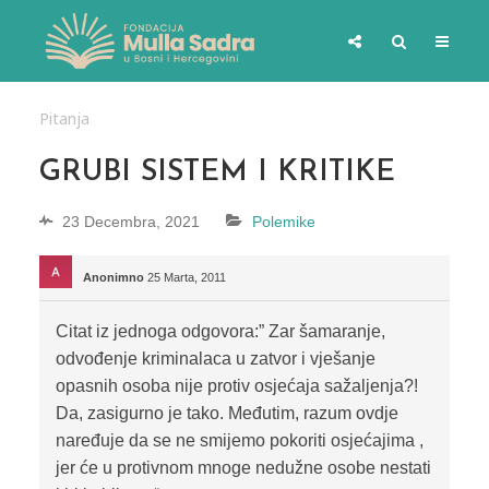
Pitanja
GRUBI SISTEM I KRITIKE
23 Decembra, 2021
Polemike
Anonimno
25 Marta, 2011
Citat iz jednoga odgovora:” Zar šamaranje,
odvođenje kriminalaca u zatvor i vješanje
opasnih osoba nije protiv osjećaja sažaljenja?!
Da, zasigurno je tako. Međutim, razum ovdje
naređuje da se ne smijemo pokoriti osjećajima ,
jer će u protivnom mnoge nedužne osobe nestati