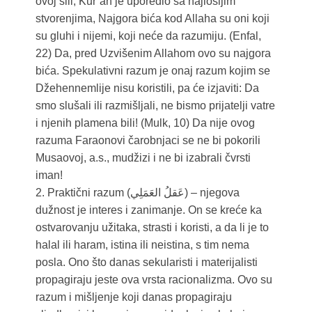
ovoj sili, Kur’an je uporedio sa najlošijim
stvorenjima, Najgora bića kod Allaha su oni koji
su gluhi i nijemi, koji neće da razumiju. (Enfal,
22) Da, pred Uzvišenim Allahom ovo su najgora
bića. Spekulativni razum je onaj razum kojim se
Džehennemlije nisu koristili, pa će izjaviti: Da
smo slušali ili razmišljali, ne bismo prijatelji vatre
i njenih plamena bili! (Mulk, 10) Da nije ovog
razuma Faraonovi čarobnjaci se ne bi pokorili
Musaovoj, a.s., mudžizi i ne bi izabrali čvrsti
iman!
2. Praktični razum (عَقلُ العَمَلِي) – njegova
dužnost je interes i zanimanje. On se kreće ka
ostvarovanju užitaka, strasti i koristi, a da li je to
halal ili haram, istina ili neistina, s tim nema
posla. Ono što danas sekularisti i materijalisti
propagiraju jeste ova vrsta racionalizma. Ovo su
razum i mišljenje koji danas propagiraju