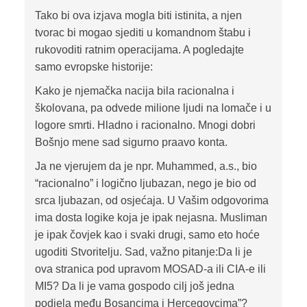
Tako bi ova izjava mogla biti istinita, a njen
tvorac bi mogao sjediti u komandnom štabu i
rukovoditi ratnim operacijama. A pogledajte
samo evropske historije:
Kako je njemačka nacija bila racionalna i
školovana, pa odvede milione ljudi na lomače i u
logore smrti. Hladno i racionalno. Mnogi dobri
Bošnjo mene sad sigurno praavo konta.
Ja ne vjerujem da je npr. Muhammed, a.s., bio
“racionalno” i logično ljubazan, nego je bio od
srca ljubazan, od osjećaja. U Vašim odgovorima
ima dosta logike koja je ipak nejasna. Musliman
je ipak čovjek kao i svaki drugi, samo eto hoće
ugoditi Stvoritelju. Sad, važno pitanje:Da li je
ova stranica pod upravom MOSAD-a ili CIA-e ili
MI5? Da li je vama gospodo cilj još jedna
podjela među Bosancima i Hercegovcima”?