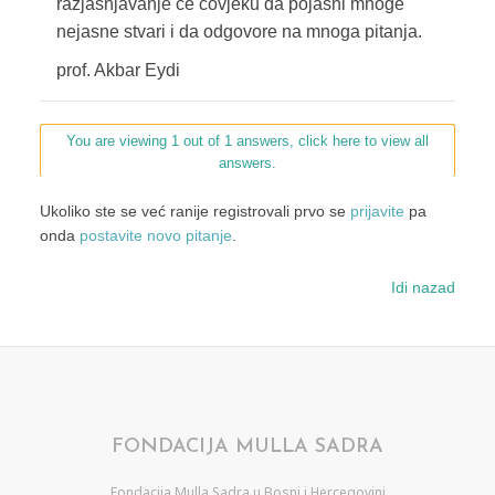
razjašnjavanje će čovjeku da pojasni mnoge
nejasne stvari i da odgovore na mnoga pitanja.
prof. Akbar Eydi
You are viewing 1 out of 1 answers, click here to view all
answers.
Ukoliko ste se već ranije registrovali prvo se
prijavite
pa
onda
postavite novo pitanje
.
Idi nazad
FONDACIJA MULLA SADRA
Fondacija Mulla Sadra u Bosni i Hercegovini