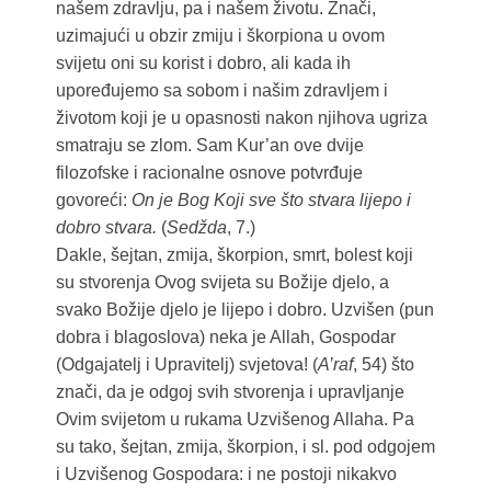
našem zdravlju, pa i našem životu. Znači,
uzimajući u obzir zmiju i škorpiona u ovom
svijetu oni su korist i dobro, ali kada ih
upoređujemo sa sobom i našim zdravljem i
životom koji je u opasnosti nakon njihova ugriza
smatraju se zlom. Sam Kur’an ove dvije
filozofske i racionalne osnove potvrđuje
govoreći:
On je Bog Koji sve što stvara lijepo i
dobro stvara.
(
Sedžda
, 7.)
Dakle, šejtan, zmija, škorpion, smrt, bolest koji
su stvorenja Ovog svijeta su Božije djelo, a
svako Božije djelo je lijepo i dobro. Uzvišen (pun
dobra i blagoslova) neka je Allah, Gospodar
(Odgajatelj i Upravitelj) svjetova! (
A’raf
, 54) što
znači, da je odgoj svih stvorenja i upravljanje
Ovim svijetom u rukama Uzvišenog Allaha. Pa
su tako, šejtan, zmija, škorpion, i sl. pod odgojem
i Uzvišenog Gospodara: i ne postoji nikakvo