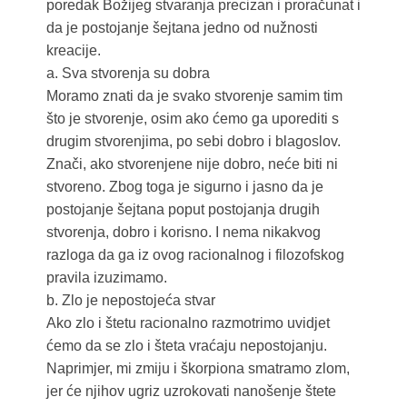
poredak Božijeg stvaranja precizan i proračunat i
da je postojanje šejtana jedno od nužnosti
kreacije.
a. Sva stvorenja su dobra
Moramo znati da je svako stvorenje samim tim
što je stvorenje, osim ako ćemo ga uporediti s
drugim stvorenjima, po sebi dobro i blagoslov.
Znači, ako stvorenjene nije dobro, neće biti ni
stvoreno. Zbog toga je sigurno i jasno da je
postojanje šejtana poput postojanja drugih
stvorenja, dobro i korisno. I nema nikakvog
razloga da ga iz ovog racionalnog i filozofskog
pravila izuzimamo.
b. Zlo je nepostojeća stvar
Ako zlo i štetu racionalno razmotrimo uvidjet
ćemo da se zlo i šteta vraćaju nepostojanju.
Naprimjer, mi zmiju i škorpiona smatramo zlom,
jer će njihov ugriz uzrokovati nanošenje štete