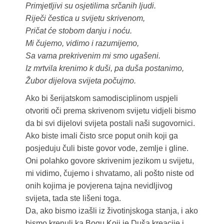
Primjetljivi su osjetilima srčanih ljudi.
Riječi čestica u svijetu skrivenom,
Pričat će stobom danju i noću.
Mi čujemo, vidimo i razumijemo,
Sa vama prekrivenim mi smo ugašeni.
Iz mrtvila krenimo k duši, pa duša postanimo,
Žubor dijelova svijeta počujmo.
Ako bi šerijatskom samodisciplinom uspjeli
otvoriti oči prema skrivenom svijetu vidjeli bismo
da bi svi dijelovi svijeta postali naši sugovornici.
Ako biste imali čisto srce poput onih koji ga
posjeduju čuli biste govor vode, zemlje i gline.
Oni polahko govore skrivenim jezikom u svijetu,
mi vidimo, čujemo i shvatamo, ali pošto niste od
onih kojima je povjerena tajna nevidljivog
svijeta, tada ste lišeni toga.
Da, ako bismo izašli iz životinjskoga stanja, i ako
bismo krenuli ka Bogu Koji je Duša kreacije i