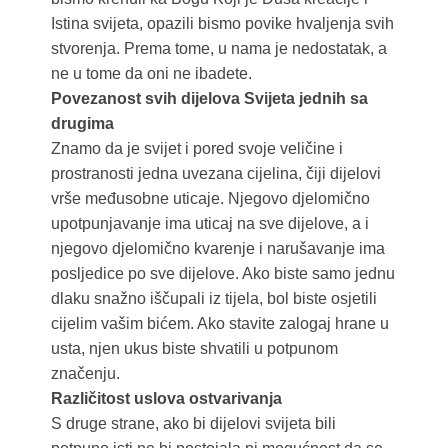
Istina svijeta, opazili bismo povike hvaljenja svih
stvorenja. Prema tome, u nama je nedostatak, a
ne u tome da oni ne ibadete.
Povezanost svih dijelova Svijeta jednih sa
drugima
Znamo da je svijet i pored svoje veličine i
prostranosti jedna uvezana cijelina, čiji dijelovi
vrše međusobne uticaje. Njegovo djelomično
upotpunjavanje ima uticaj na sve dijelove, a i
njegovo djelomično kvarenje i narušavanje ima
posljedice po sve dijelove. Ako biste samo jednu
dlaku snažno iščupali iz tijela, bol biste osjetili
cijelim vašim bićem. Ako stavite zalogaj hrane u
usta, njen ukus biste shvatili u potpunom
značenju.
Različitost uslova ostvarivanja
S druge strane, ako bi dijelovi svijeta bili