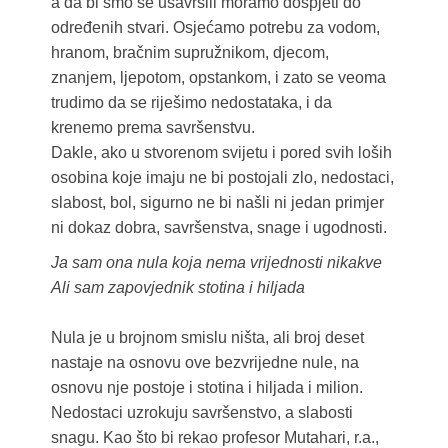
a da bi smo se usavršili moramo dospjeti do
određenih stvari. Osjećamo potrebu za vodom,
hranom, bračnim supružnikom, djecom,
znanjem, ljepotom, opstankom, i zato se veoma
trudimo da se riješimo nedostataka, i da
krenemo prema savršenstvu.
Dakle, ako u stvorenom svijetu i pored svih loših
osobina koje imaju ne bi postojali zlo, nedostaci,
slabost, bol, sigurno ne bi našli ni jedan primjer
ni dokaz dobra, savršenstva, snage i ugodnosti.
Ja sam ona nula koja nema vrijednosti nikakve
Ali sam zapovjednik stotina i hiljada
Nula je u brojnom smislu ništa, ali broj deset
nastaje na osnovu ove bezvrijedne nule, na
osnovu nje postoje i stotina i hiljada i milion.
Nedostaci uzrokuju savršenstvo, a slabosti
snagu. Kao što bi rekao profesor Mutahari, r.a.,