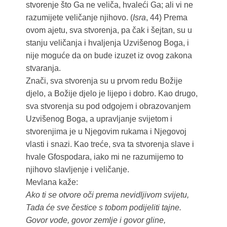
stvorenje što Ga ne veliča, hvaleći Ga; ali vi ne
razumijete veličanje njihovo. (
Isra
, 44) Prema
ovom ajetu, sva stvorenja, pa čak i šejtan, su u
stanju veličanja i hvaljenja Uzvišenog Boga, i
nije moguće da on bude izuzet iz ovog zakona
stvaranja.
Znači, sva stvorenja su u prvom redu Božije
djelo, a Božije djelo je lijepo i dobro. Kao drugo,
sva stvorenja su pod odgojem i obrazovanjem
Uzvišenog Boga, a upravljanje svijetom i
stvorenjima je u Njegovim rukama i Njegovoj
vlasti i snazi. Kao treće, sva ta stvorenja slave i
hvale Gfospodara, iako mi ne razumijemo to
njihovo slavljenje i veličanje.
Mevlana kaže:
Ako ti se otvore oči prema nevidljivom svijetu,
Tada će sve čestice s tobom podijeliti tajne.
Govor vode, govor zemlje i govor gline,