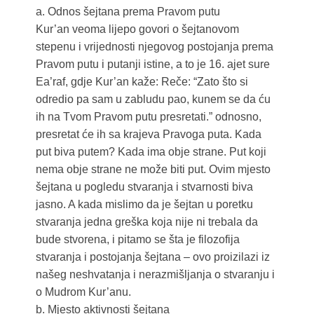
a. Odnos šejtana prema Pravom putu
Kur’an veoma lijepo govori o šejtanovom
stepenu i vrijednosti njegovog postojanja prema
Pravom putu i putanji istine, a to je 16. ajet sure
Ea’raf, gdje Kur’an kaže: Reče: “Zato što si
odredio pa sam u zabludu pao, kunem se da ću
ih na Tvom Pravom putu presretati.” odnosno,
presretat će ih sa krajeva Pravoga puta. Kada
put biva putem? Kada ima obje strane. Put koji
nema obje strane ne može biti put. Ovim mjesto
šejtana u pogledu stvaranja i stvarnosti biva
jasno. A kada mislimo da je šejtan u poretku
stvaranja jedna greška koja nije ni trebala da
bude stvorena, i pitamo se šta je filozofija
stvaranja i postojanja šejtana – ovo proizilazi iz
našeg neshvatanja i nerazmišljanja o stvaranju i
o Mudrom Kur’anu.
b. Mjesto aktivnosti šejtana