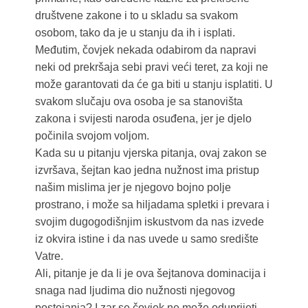
društvene zakone i to u skladu sa svakom
osobom, tako da je u stanju da ih i isplati.
Međutim, čovjek nekada odabirom da napravi
neki od prekršaja sebi pravi veći teret, za koji ne
može garantovati da će ga biti u stanju isplatiti. U
svakom slučaju ova osoba je sa stanovišta
zakona i svijesti naroda osuđena, jer je djelo
počinila svojom voljom.
Kada su u pitanju vjerska pitanja, ovaj zakon se
izvršava, šejtan kao jedna nužnost ima pristup
našim mislima jer je njegovo bojno polje
prostrano, i može sa hiljadama spletki i prevara i
svojim dugogodišnjim iskustvom da nas izvede
iz okvira istine i da nas uvede u samo središte
Vatre.
Ali, pitanje je da li je ova šejtanova dominacija i
snaga nad ljudima dio nužnosti njegovog
postojanja? I zar se čovjek ne može oduprijeti