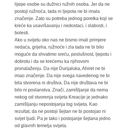
lijepe osobe su dužnici ružnih osoba. Jer da ne
postoji ružnoća, tada ni ljepota ne bi imala
značenje. Zato su potreba jednog poretka koji se
kreće ka usavršavanju i nedostaci, i slabosti, i
bolesti.
Ako u svijetu oko nas ne bismo imali primjere
nedaća, grijeha, ružnoće i zla tada ne bi bilo
moguće da shvatimo sreću, poslušnost, ljepotu i
dobrotu i da se krećemu ka njihovom
pronalaženju. Da nije Dunjaluka, Ahiret ne bi
imao značenje. Da nije svega navedenog ne bi
bila stvorena ni društva. Da nije društava ne bi
bilo ni poslanstva. Znači, zamišljanje da nema
nekog od stvorenja svijeta Kreacije je jednako
zamišljanju nepostojanja tog svijeta. Kao
rezultat, da ne postoji šejtan ne bi postojao ni
svijet ljudi. Pa je tako i postojanje šejtana jedno
od glavnih temelja svijeta.