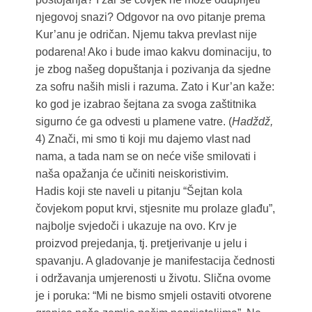
njegovoj snazi? Odgovor na ovo pitanje prema
Kur’anu je odričan. Njemu takva prevlast nije
podarena! Ako i bude imao kakvu dominaciju, to
je zbog našeg dopuštanja i pozivanja da sjedne
za sofru naših misli i razuma. Zato i Kur’an kaže:
ko god je izabrao šejtana za svoga zaštitnika
sigurno će ga odvesti u plamene vatre. (
Hadždž,
4) Znači, mi smo ti koji mu dajemo vlast nad
nama, a tada nam se on neće više smilovati i
naša opažanja će učiniti neiskoristivim.
Hadis koji ste naveli u pitanju “Šejtan kola
čovjekom poput krvi, stjesnite mu prolaze glađu”,
najbolje svjedoči i ukazuje na ovo. Krv je
proizvod prejedanja, tj. pretjerivanje u jelu i
spavanju. A gladovanje je manifestacija čednosti
i održavanja umjerenosti u životu. Slična ovome
je i poruka: “Mi ne bismo smjeli ostaviti otvorene