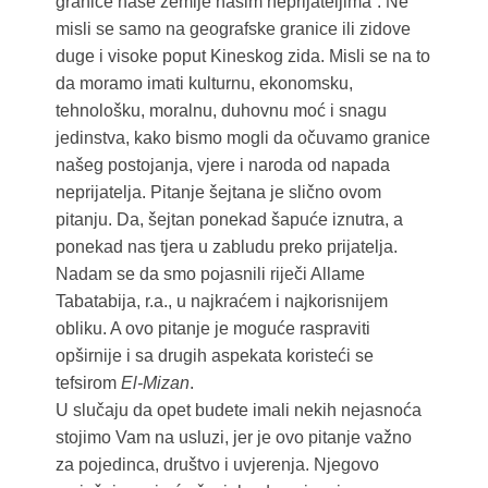
granice naše zemlje našim neprijateljima”. Ne
misli se samo na geografske granice ili zidove
duge i visoke poput Kineskog zida. Misli se na to
da moramo imati kulturnu, ekonomsku,
tehnološku, moralnu, duhovnu moć i snagu
jedinstva, kako bismo mogli da očuvamo granice
našeg postojanja, vjere i naroda od napada
neprijatelja. Pitanje šejtana je slično ovom
pitanju. Da, šejtan ponekad šapuće iznutra, a
ponekad nas tjera u zabludu preko prijatelja.
Nadam se da smo pojasnili riječi Allame
Tabatabija, r.a., u najkraćem i najkorisnijem
obliku. A ovo pitanje je moguće raspraviti
opširnije i sa drugih aspekata koristeći se
tefsirom
El-Mizan
.
U slučaju da opet budete imali nekih nejasnoća
stojimo Vam na usluzi, jer je ovo pitanje važno
za pojedinca, društvo i uvjerenja. Njegovo