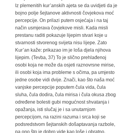
Iz plemenitih kur’anskih ajeta se da uvidjeti da je
bojno polje šejtanove aktivnosti čovjekova moć
percepcije. On prilazi putem osjećaja i na taj
način usmjerava čovjekove misli. Kada misli
prestanu raditi pokazuje lijepim stvari koje u
stvarnosti stvorenog svijeta nisu lijepe. Zato
Kur’an kaže: prikazao im je loša djela njihova
lijepim. (Tevba, 37) To je slično prehlađenoj
osobi koja ne može da osjeti raznovrsne mirise,
ili osobi koja ima probleme s očima, pa umjesto
jedne osobe vidi dvije. Znači, kao što naša moć
vanjske percepcije poputem čula vida, čula
sluha, čula dodira, čula mirisa i čula okusa zbog
određene bolesti gubi mogućnost shvatanja i
opažanja, isti slučaj je i sa unutarnjom
percepcijom, na razini razuma i srca koji se
podsredstvom šejtanskih došaptavanja razbole,
pa ono što je dobro vide kao loše i obratno.