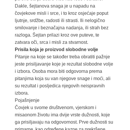
Dakle, šejtanova snaga je u napadu na
čovjekove misli i srce, i to kroz osjećaje poput
ljutnje, srdžbe, radosti ili strasti. Ili nelogično
smilovanje i beznačajna nadanja, ili strah bez
razloga. Šejtan prilazi kroz ove puteve, te
zatvara oči, srca i misli za stvarnost.
Prisila koja je proizvod slobodne volje
Pitanje na koje se također treba obratiti pažnje
jeste prisiljavanje koje je rezultat slobodne volje
i izbora. Osoba mora biti odgovorna prema
pitanjima koja su van njegove snage i moći, ali
su rezultat i posljedica njegovih neispravnih
izbora.
Pojašnjenje
Čovjek u svome društvenom, vjerskom i
misaonom životu ima dvije vrste dužnosti, koje
ga prisiljavaju na odgovornost. Prve dužnosti su
primarne, kao određene kazne za prekršene