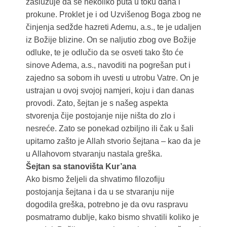
zaslužuje da se nekoliko puta u toku dana i
prokune. Proklet je i od Uzvišenog Boga zbog ne
činjenja sedžde hazreti Ademu, a.s., te je udaljen
iz Božije blizine. On se naljutio zbog ove Božije
odluke, te je odlučio da se osveti tako što će
sinove Adema, a.s., navoditi na pogrešan put i
zajedno sa sobom ih uvesti u utrobu Vatre. On je
ustrajan u ovoj svojoj namjeri, koju i dan danas
provodi. Zato, šejtan je s našeg aspekta
stvorenja čije postojanje nije ništa do zlo i
nesreće. Zato se ponekad ozbiljno ili čak u šali
upitamo zašto je Allah stvorio šejtana – kao da je
u Allahovom stvaranju nastala greška.
Šejtan sa stanovišta Kur’ana
Ako bismo željeli da shvatimo filozofiju
postojanja šejtana i da u se stvaranju nije
dogodila greška, potrebno je da ovu raspravu
posmatramo dublje, kako bismo shvatili koliko je