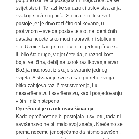
potpuno isti ne bi postojala ni mogućnost da se
svijet stvori. Te razlike su uzrok i uslov stvaranja
svakog složenog bića. Stolica, sto ili krevet
postoje jer je drvo različito oblikovano, u
protivnom – sve da postavite stotine identičnih
dasaka nećete tako moći napraviti ni stolicu ni
sto. Uzmite kao primjer cvijet ili jednog čovjeka
ili bilo šta drugo, vidjet ćete da je raznolikost
boja, veličina, debljina uzrok razlikovanja stvari.
Božija mudrosot iziskuje stvaranje jednog
svijeta. A stvaranje svijeta kao potrebu svoga
bitka zahtjeva različitost stvorenja, i u
nesavršenstvu i savršenstvu, kao i posjedovanju
viših i nižih stepena.
Oprečnost je uzrok usavršavanja
Kada oprečnost ne bi postojala u svijetu, tada ni
savršenstvo ne bi imalo svoj značaj. Krećemo se
prema nečemu jer osjećamo da nismo savršeni,