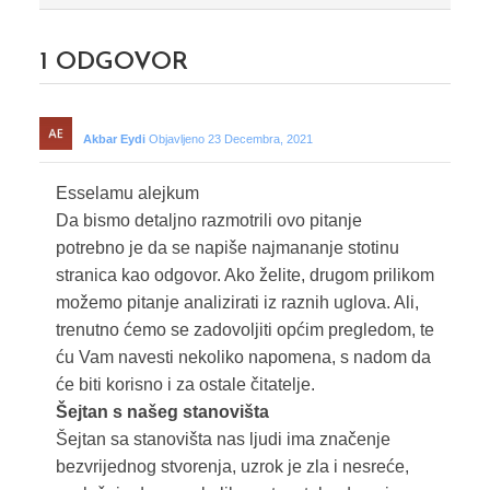
1
ODGOVOR
Akbar Eydi
Objavljeno 23 Decembra, 2021
Esselamu alejkum
Da bismo detaljno razmotrili ovo pitanje
potrebno je da se napiše najmananje stotinu
stranica kao odgovor. Ako želite, drugom prilikom
možemo pitanje analizirati iz raznih uglova. Ali,
trenutno ćemo se zadovoljiti općim pregledom, te
ću Vam navesti nekoliko napomena, s nadom da
će biti korisno i za ostale čitatelje.
Šejtan s našeg stanovišta
Šejtan sa stanovišta nas ljudi ima značenje
bezvrijednog stvorenja, uzrok je zla i nesreće,