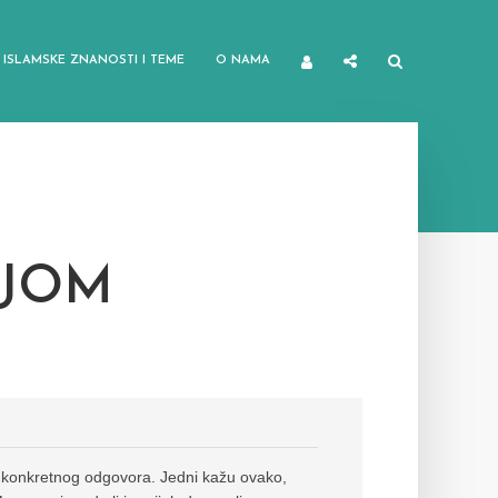
ISLAMSKE ZNANOSTI I TEME
O NAMA
NJOM
ma konkretnog odgovora. Jedni kažu ovako,