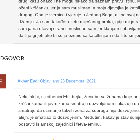
drugi kažu onako i ne mogu nikako da saznam pravu istinu. M
oženi kršćanku, jer ja sam musliman, a moja djevojka je katolk
drugog. Ona je vjernica i vjeruje u Jednog Boga, ali na svoj n
džamiju. Ja sam također dijete miješanog braka, gdje mi je rah
sam ja na očevoj strani i musliman sam jer klanjam i obavljam 
da li je grijeh ako bi se ja oženio sa katolkinjom i da li to smij
DGOVOR
Akbar Eydi
Objavljeno 23 Decembra, 2021
Neki fakihi, sljedbenici Ehli-bejta, ženidbu sa ženama koje pr
kršćankama ili jevrejkama smatraju dozvoljenom i ukazuju da 
smatraju da uzimanje takvih žena za suprugu nije dozvoljeno. 
alejh, je smatrao to dozvoljenim. Međutim, kakav je stav sunij
postaviti Islamskoj zajednici i fetva-eminu.