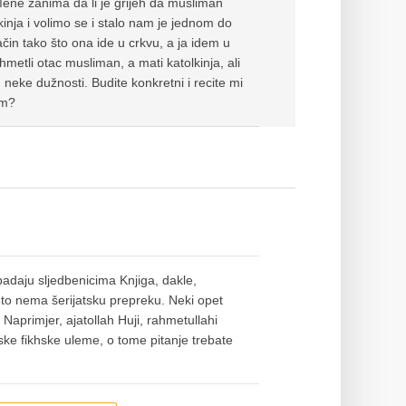
ene zanima da li je grijeh da musliman
inja i volimo se i stalo nam je jednom do
ačin tako što ona ide u crkvu, a ja idem u
metli otac musliman, a mati katolkinja, ali
neke dužnosti. Budite konkretni i recite mi
em?
ipadaju sljedbenicima Knjiga, dakle,
to nema šerijatsku prepreku. Neki opet
Naprimjer, ajatollah Huji, rahmetullahi
ske fikhske uleme, o tome pitanje trebate