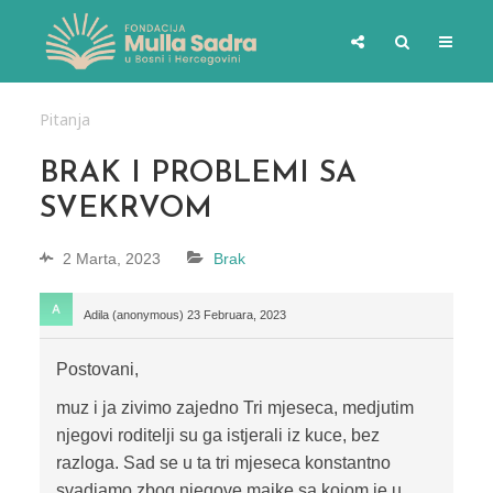
Pitanja
BRAK I PROBLEMI SA
SVEKRVOM
2 Marta, 2023
Brak
Adila (anonymous)
23 Februara, 2023
Postovani,
muz i ja zivimo zajedno Tri mjeseca, medjutim
njegovi roditelji su ga istjerali iz kuce, bez
razloga. Sad se u ta tri mjeseca konstantno
svadjamo zbog njegove majke sa kojom je u