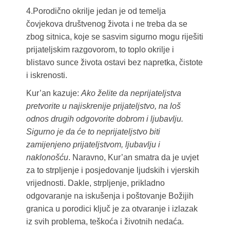
4.Porodično okrilje jedan je od temelja
čovjekova društvenog života i ne treba da se
zbog sitnica, koje se sasvim sigurno mogu riješiti
prijateljskim razgovorom, to toplo okrilje i
blistavo sunce života ostavi bez napretka, čistote
i iskrenosti.
Kur’an kazuje:
Ako želite da neprijateljstva
pretvorite u najiskrenije prijateljstvo, na loš
odnos drugih odgovorite dobrom i ljubavlju.
Sigurno je da će to neprijateljstvo biti
zamijenjeno prijateljstvom, ljubavlju i
naklonošću
. Naravno, Kur’an smatra da je uvjet
za to strpljenje i posjedovanje ljudskih i vjerskih
vrijednosti. Dakle, strpljenje, prikladno
odgovaranje na iskušenja i poštovanje Božijih
granica u porodici ključ je za otvaranje i izlazak
iz svih problema, teškoća i životnih nedaća.