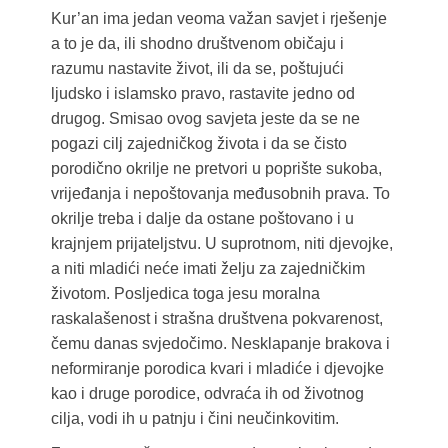
Kur’an ima jedan veoma važan savjet i rješenje
a to je da, ili shodno društvenom običaju i
razumu nastavite život, ili da se, poštujući
ljudsko i islamsko pravo, rastavite jedno od
drugog. Smisao ovog savjeta jeste da se ne
pogazi cilj zajedničkog života i da se čisto
porodično okrilje ne pretvori u poprište sukoba,
vrijeđanja i nepoštovanja međusobnih prava. To
okrilje treba i dalje da ostane poštovano i u
krajnjem prijateljstvu. U suprotnom, niti djevojke,
a niti mladići neće imati želju za zajedničkim
životom. Posljedica toga jesu moralna
raskalašenost i strašna društvena pokvarenost,
čemu danas svjedočimo. Nesklapanje brakova i
neformiranje porodica kvari i mladiće i djevojke
kao i druge porodice, odvraća ih od životnog
cilja, vodi ih u patnju i čini neučinkovitim.