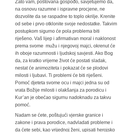
Zato vam, poštovana gospođo, savjetujemo da,
na osnovu razumne i ispravne procjene, ne
dozvolite da se raspadne to toplo okrilje. Krenite
od sebe i prvo otklonite svoje nedostatke. Takvim
postupkom sigurno će pola problema biti
riješeno. Vaš lijep i afirmativan moral i naklonost
prema svome mužu i njegovoj majci, okrenut će
ih oboje razumnosti i ljudskoj savjesti. Ako Bog
da, za kratko vrijeme život će postati sladak,
nestat će animoziteta i pokazat će se plodovi
milosti i ljubavi. Ti problemi će biti riješeni.
Pomoć djeteta svome ocu i majci jedna su od
vrata Božije milosti i olakšanja za porodicu i
Kur’an je obećao sigurnu nadoknadu za takvu
pomoć.
Nadam se ćete, poštujući vjerske granice i
zakone i prava porodice, nadvladati probleme i
da ćete sebi, kao vrijednoj ženi, upisati herojsko