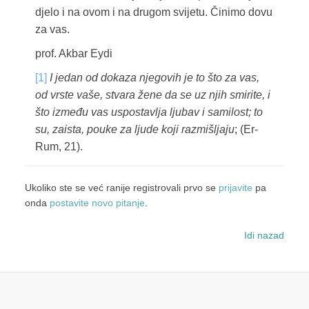
djelo i na ovom i na drugom svijetu. Činimo dovu
za vas.
prof. Akbar Eydi
[1]
I jedan od dokaza njegovih je to što za vas,
od vrste vaše, stvara žene da se uz njih smirite, i
što između vas uspostavlja ljubav i samilost; to
su, zaista, pouke za ljude koji razmišljaju
; (Er-
Rum, 21).
Ukoliko ste se već ranije registrovali prvo se
prijavite
pa
onda
postavite novo pitanje
.
Idi nazad