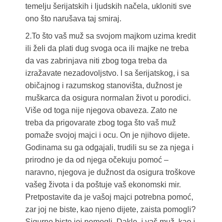
temelju šerijatskih i ljudskih načela, ukloniti sve
ono što narušava taj smiraj.
2.To što vaš muž sa svojom majkom uzima kredit
ili želi da plati dug svoga oca ili majke ne treba
da vas zabrinjava niti zbog toga treba da
izražavate nezadovoljstvo. I sa šerijatskog, i sa
običajnog i razumskog stanovišta, dužnost je
muškarca da osigura normalan život u porodici.
Više od toga nije njegova obaveza. Zato ne
treba da prigovarate zbog toga što vaš muž
pomaže svojoj majci i ocu. On je njihovo dijete.
Godinama su ga odgajali, trudili su se za njega i
prirodno je da od njega očekuju pomoć –
naravno, njegova je dužnost da osigura troškove
vašeg života i da poštuje vaš ekonomski mir.
Pretpostavite da je vašoj majci potrebna pomoć,
zar joj ne biste, kao njeno dijete, zaista pomogli?
Sigurno biste joj pomogli. Dakle, i vaš muž, kao i