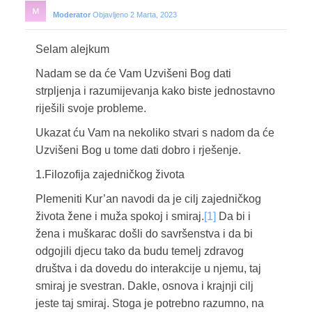
Moderator
Objavljeno 2 Marta, 2023
Selam alejkum
Nadam se da će Vam Uzvišeni Bog dati
strpljenja i razumijevanja kako biste jednostavno
riješili svoje probleme.
Ukazat ću Vam na nekoliko stvari s nadom da će
Uzvišeni Bog u tome dati dobro i rješenje.
1.Filozofija zajedničkog života
Plemeniti Kur’an navodi da je cilj zajedničkog
života žene i muža spokoj i smiraj.
[1]
Da bi i
žena i muškarac došli do savršenstva i da bi
odgojili djecu tako da budu temelj zdravog
društva i da dovedu do interakcije u njemu, taj
smiraj je svestran. Dakle, osnova i krajnji cilj
jeste taj smiraj. Stoga je potrebno razumno, na