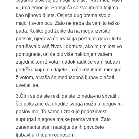
vi, ima emocije. Saosjeća sa svojim roditeljima
kao njihovo dijete. Osjeća dug prema svojoj
majci i svom ocu. Zato ne treba da vam to teško
pada. Koliko god želite da na njega izvršite
pritisak, njegova će reakcija postajati gora i to bi
narušavalo vaš život. I obrnuto, ako mu milostivo
pomognete, on će biti više naklonjen vašem
zajedničkom životu i nadoknadit će vam ljubav i
podršku koju mu dajete. To će rezultirati mirnijim
životom, a vaša će međusobna ljubav ojačati i
uvećati se.
3.Čini se da ste rekli da ste to nedavno shvatili,
što pokazuje da uhodite svoga muža u njegovim
poslovima. To sāmo uzrokuje podozrivost
supruga i njegove majke prema vama. Zato
zanemarite sve i nastojte da ih privučete
ljubavlju i lijepim odnosom.