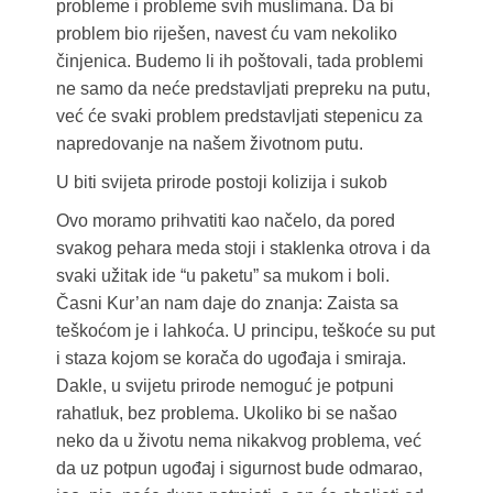
probleme i probleme svih muslimana. Da bi
problem bio riješen, navest ću vam nekoliko
činjenica. Budemo li ih poštovali, tada problemi
ne samo da neće predstavljati prepreku na putu,
već će svaki problem predstavljati stepenicu za
napredovanje na našem životnom putu.
U biti svijeta prirode postoji kolizija i sukob
Ovo moramo prihvatiti kao načelo, da pored
svakog pehara meda stoji i staklenka otrova i da
svaki užitak ide “u paketu” sa mukom i boli.
Časni Kur’an nam daje do znanja: Zaista sa
teškoćom je i lahkoća. U principu, teškoće su put
i staza kojom se korača do ugođaja i smiraja.
Dakle, u svijetu prirode nemoguć je potpuni
rahatluk, bez problema. Ukoliko bi se našao
neko da u životu nema nikakvog problema, već
da uz potpun ugođaj i sigurnost bude odmarao,