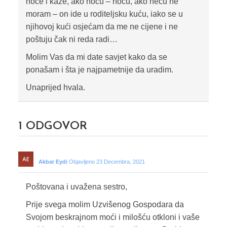
hoće i kaže, ako hoću – hoću, ako neću ne
moram – on ide u roditeljsku kuću, iako se u
njihovoj kući osjećam da me ne cijene i ne
poštuju čak ni reda radi…
Molim Vas da mi date savjet kako da se
ponašam i šta je najpametnije da uradim.
Unaprijed hvala.
1
ODGOVOR
Akbar Eydi
Objavljeno 23 Decembra, 2021
Poštovana i uvažena sestro,
Prije svega molim Uzvišenog Gospodara da
Svojom beskrajnom moći i milošću otkloni i vaše