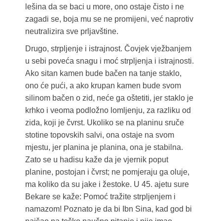
lešina da se baci u more, ono ostaje čisto i ne
zagadi se, boja mu se ne promijeni, već naprotiv
neutralizira sve prljavštine.
Drugo, strpljenje i istrajnost. Čovjek vježbanjem
u sebi poveća snagu i moć strpljenja i istrajnosti.
Ako sitan kamen bude bačen na tanje staklo,
ono će pući, a ako krupan kamen bude svom
silinom bačen o zid, neće ga oštetiti, jer staklo je
krhko i veoma podložno lomljenju, za razliku od
zida, koji je čvrst. Ukoliko se na planinu sruče
stotine topovskih salvi, ona ostaje na svom
mjestu, jer planina je planina, ona je stabilna.
Zato se u hadisu kaže da je vjernik poput
planine, postojan i čvrst; ne pomjeraju ga oluje,
ma koliko da su jake i žestoke. U 45. ajetu sure
Bekare se kaže: Pomoć tražite strpljenjem i
namazom! Poznato je da bi Ibn Sina, kad god bi