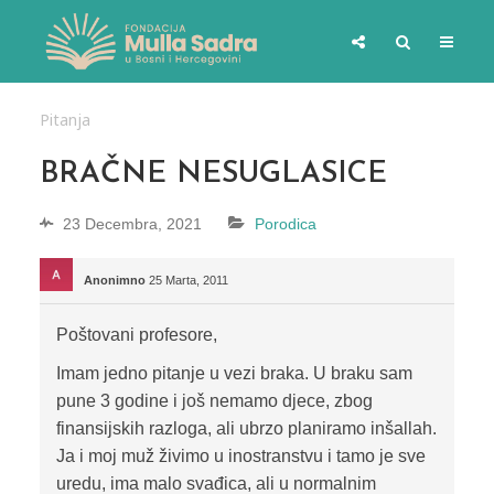
Pitanja
BRAČNE NESUGLASICE
23 Decembra, 2021
Porodica
Anonimno
25 Marta, 2011
Poštovani profesore,
Imam jedno pitanje u vezi braka. U braku sam
pune 3 godine i još nemamo djece, zbog
finansijskih razloga, ali ubrzo planiramo inšallah.
Ja i moj muž živimo u inostranstvu i tamo je sve
uredu, ima malo svađica, ali u normalnim