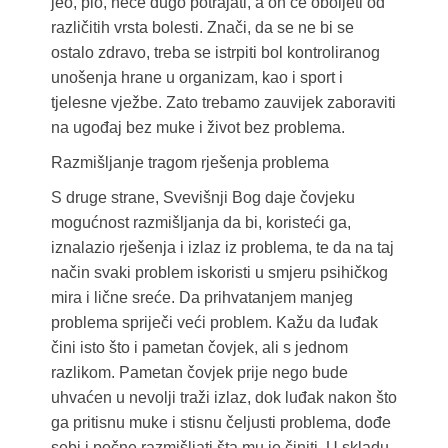
jeo, pio, neće dugo potrajati, a on će oboljeti od
različitih vrsta bolesti. Znači, da se ne bi se
ostalo zdravo, treba se istrpiti bol kontroliranog
unošenja hrane u organizam, kao i sport i
tjelesne vježbe. Zato trebamo zauvijek zaboraviti
na ugođaj bez muke i život bez problema.
Razmišljanje tragom rješenja problema
S druge strane, Svevišnji Bog daje čovjeku
mogućnost razmišljanja da bi, koristeći ga,
iznalazio rješenja i izlaz iz problema, te da na taj
način svaki problem iskoristi u smjeru psihičkog
mira i lične sreće. Da prihvatanjem manjeg
problema spriječi veći problem. Kažu da luđak
čini isto što i pametan čovjek, ali s jednom
razlikom. Pametan čovjek prije nego bude
uhvaćen u nevolji traži izlaz, dok luđak nakon što
ga pritisnu muke i stisnu čeljusti problema, dođe
sebi i počne razmišljati šta mu je činiti. U skladu