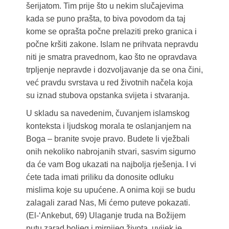
šerijatom. Tim prije što u nekim slučajevima
kada se puno prašta, to biva povodom da taj
kome se oprašta počne prelaziti preko granica i
počne kršiti zakone. Islam ne prihvata nepravdu
niti je smatra pravednom, kao što ne opravdava
trpljenje nepravde i dozvoljavanje da se ona čini,
već pravdu svrstava u red životnih načela koja
su iznad stubova opstanka svijeta i stvaranja.
U skladu sa navedenim, čuvanjem islamskog
konteksta i ljudskog morala te oslanjanjem na
Boga – branite svoje pravo. Budete li vježbali
onih nekoliko nabrojanih stvari, sasvim sigurno
da će vam Bog ukazati na najbolja rješenja. I vi
ćete tada imati priliku da donosite odluku
mislima koje su upućene. A onima koji se budu
zalagali zarad Nas, Mi ćemo puteve pokazati.
(El-‘Ankebut, 69) Ulaganje truda na Božijem
putu zarad boljeg i mirnijeg života, uvijek je