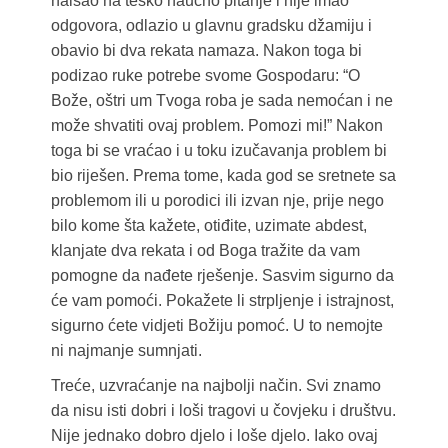
naišao na teško naučno pitanje i nije imao
odgovora, odlazio u glavnu gradsku džamiju i
obavio bi dva rekata namaza. Nakon toga bi
podizao ruke potrebe svome Gospodaru: “O
Bože, oštri um Tvoga roba je sada nemoćan i ne
može shvatiti ovaj problem. Pomozi mi!” Nakon
toga bi se vraćao i u toku izučavanja problem bi
bio riješen. Prema tome, kada god se sretnete sa
problemom ili u porodici ili izvan nje, prije nego
bilo kome šta kažete, otiđite, uzimate abdest,
klanjate dva rekata i od Boga tražite da vam
pomogne da nađete rješenje. Sasvim sigurno da
će vam pomoći. Pokažete li strpljenje i istrajnost,
sigurno ćete vidjeti Božiju pomoć. U to nemojte
ni najmanje sumnjati.
Treće, uzvraćanje na najbolji način. Svi znamo
da nisu isti dobri i loši tragovi u čovjeku i društvu.
Nije jednako dobro djelo i loše djelo. Iako ovaj