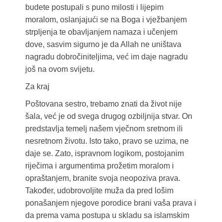
budete postupali s puno milosti i lijepim
moralom, oslanjajući se na Boga i vježbanjem
strpljenja te obavljanjem namaza i učenjem
dove, sasvim sigurno je da Allah ne uništava
nagradu dobročiniteljima, već im daje nagradu
još na ovom svijetu.
Za kraj
Poštovana sestro, trebamo znati da život nije
šala, već je od svega drugog ozbiljnija stvar. On
predstavlja temelj našem vječnom sretnom ili
nesretnom životu. Isto tako, pravo se uzima, ne
daje se. Zato, ispravnom logikom, postojanim
riječima i argumentima prožetim moralom i
opraštanjem, branite svoja neopoziva prava.
Također, udobrovoljite muža da pred lošim
ponašanjem njegove porodice brani vaša prava i
da prema vama postupa u skladu sa islamskim