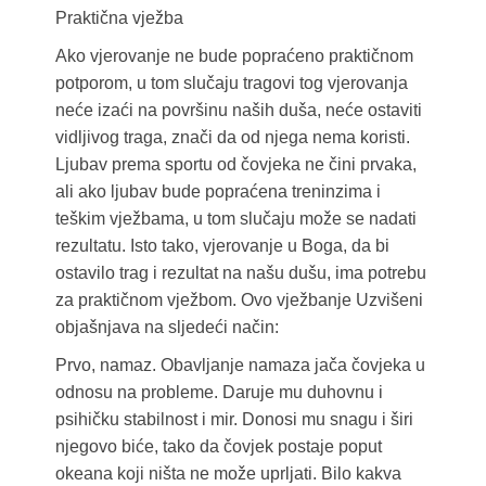
Praktična vježba
Ako vjerovanje ne bude popraćeno praktičnom
potporom, u tom slučaju tragovi tog vjerovanja
neće izaći na površinu naših duša, neće ostaviti
vidljivog traga, znači da od njega nema koristi.
Ljubav prema sportu od čovjeka ne čini prvaka,
ali ako ljubav bude popraćena treninzima i
teškim vježbama, u tom slučaju može se nadati
rezultatu. Isto tako, vjerovanje u Boga, da bi
ostavilo trag i rezultat na našu dušu, ima potrebu
za praktičnom vježbom. Ovo vježbanje Uzvišeni
objašnjava na sljedeći način:
Prvo, namaz. Obavljanje namaza jača čovjeka u
odnosu na probleme. Daruje mu duhovnu i
psihičku stabilnost i mir. Donosi mu snagu i širi
njegovo biće, tako da čovjek postaje poput
okeana koji ništa ne može uprljati. Bilo kakva