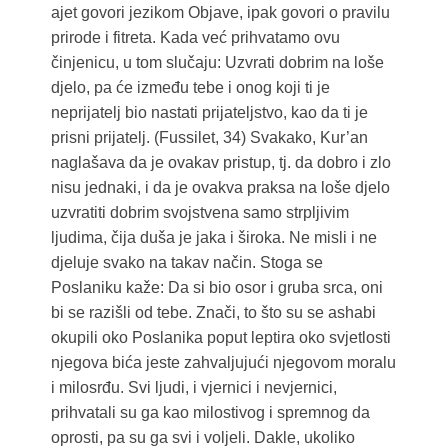
ajet govori jezikom Objave, ipak govori o pravilu
prirode i fitreta. Kada već prihvatamo ovu
činjenicu, u tom slučaju: Uzvrati dobrim na loše
djelo, pa će između tebe i onog koji ti je
neprijatelj bio nastati prijateljstvo, kao da ti je
prisni prijatelj. (Fussilet, 34) Svakako, Kur’an
naglašava da je ovakav pristup, tj. da dobro i zlo
nisu jednaki, i da je ovakva praksa na loše djelo
uzvratiti dobrim svojstvena samo strpljivim
ljudima, čija duša je jaka i široka. Ne misli i ne
djeluje svako na takav način. Stoga se
Poslaniku kaže: Da si bio osor i gruba srca, oni
bi se razišli od tebe. Znači, to što su se ashabi
okupili oko Poslanika poput leptira oko svjetlosti
njegova bića jeste zahvaljujući njegovom moralu
i milosrđu. Svi ljudi, i vjernici i nevjernici,
prihvatali su ga kao milostivog i spremnog da
oprosti, pa su ga svi i voljeli. Dakle, ukoliko