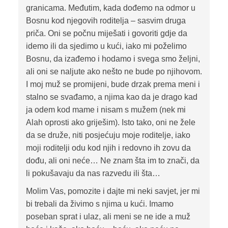
granicama. Međutim, kada dođemo na odmor u
Bosnu kod njegovih roditelja – sasvim druga
priča. Oni se počnu miješati i govoriti gdje da
idemo ili da sjedimo u kući, iako mi poželimo
Bosnu, da izađemo i hodamo i svega smo željni,
ali oni se naljute ako nešto ne bude po njihovom.
I moj muž se promijeni, bude drzak prema meni i
stalno se svađamo, a njima kao da je drago kad
ja odem kod mame i nisam s mužem (nek mi
Alah oprosti ako griješim). Isto tako, oni ne žele
da se druže, niti posjećuju moje roditelje, iako
moji roditelji odu kod njih i redovno ih zovu da
dođu, ali oni neće… Ne znam šta im to znači, da
li pokušavaju da nas razvedu ili šta…
Molim Vas, pomozite i dajte mi neki savjet, jer mi
bi trebali da živimo s njima u kući. Imamo
poseban sprat i ulaz, ali meni se ne ide a muž