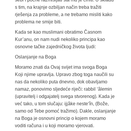
s tim, na krajnje ozbiljan način treba tražiti
rješenja za probleme, a ne trebamo misliti kako
problema ne smije biti.
Kada se kao muslimani obratimo Časnom
Kur’anu, on nam nudi nekoliko principa kao
osnovne tačke zajedničkog života ljudi:
Oslanjanje na Boga
Moramo znati da Ovaj svijet ima svoga Boga
Koji njime upravlja. Upravo zbog toga naučili su
nas da nekoliko puta dnevno, dok obavljamo
namaz, ponovimo sljedeće riječi: rabbil ‘âlemin
(upravitelj i odgajatelj svega stvorenog). Kada je
već tako, u tom slučaju: ijjâke neste‘în, (Bože,
samo od Tebe pomoć tražimo). Dakle, oslanjanje
na Boga je osnovni princip o kojem moramo
voditi računa i u koji moramo vjerovati.