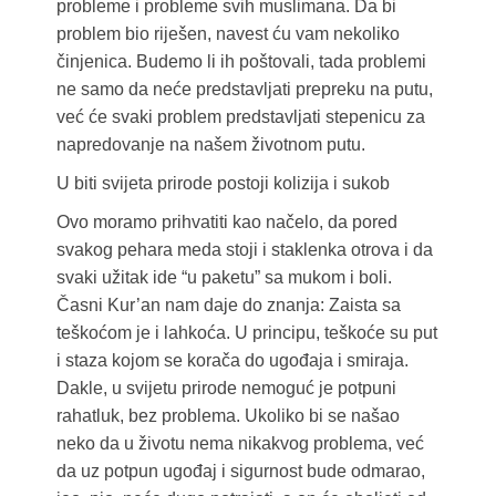
probleme i probleme svih muslimana. Da bi
problem bio riješen, navest ću vam nekoliko
činjenica. Budemo li ih poštovali, tada problemi
ne samo da neće predstavljati prepreku na putu,
već će svaki problem predstavljati stepenicu za
napredovanje na našem životnom putu.
U biti svijeta prirode postoji kolizija i sukob
Ovo moramo prihvatiti kao načelo, da pored
svakog pehara meda stoji i staklenka otrova i da
svaki užitak ide “u paketu” sa mukom i boli.
Časni Kur’an nam daje do znanja: Zaista sa
teškoćom je i lahkoća. U principu, teškoće su put
i staza kojom se korača do ugođaja i smiraja.
Dakle, u svijetu prirode nemoguć je potpuni
rahatluk, bez problema. Ukoliko bi se našao
neko da u životu nema nikakvog problema, već
da uz potpun ugođaj i sigurnost bude odmarao,