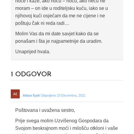
hoće i kaže, ako hoću – hoću, ako neću ne
moram – on ide u roditeljsku kuću, iako se u
njihovoj kući osjećam da me ne cijene i ne
poštuju čak ni reda radi…
Molim Vas da mi date savjet kako da se
ponašam i šta je najpametnije da uradim.
Unaprijed hvala.
1
ODGOVOR
Akbar Eydi
Objavljeno 23 Decembra, 2021
Poštovana i uvažena sestro,
Prije svega molim Uzvišenog Gospodara da
Svojom beskrajnom moći i milošću otkloni i vaše