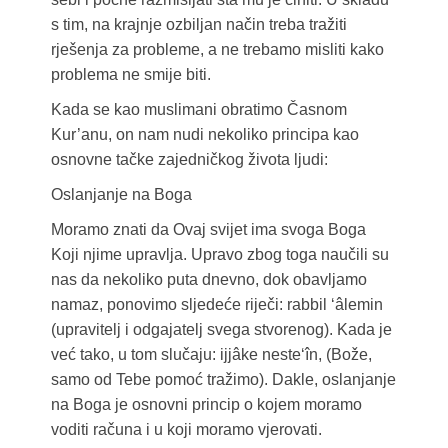
s tim, na krajnje ozbiljan način treba tražiti
rješenja za probleme, a ne trebamo misliti kako
problema ne smije biti.
Kada se kao muslimani obratimo Časnom
Kur’anu, on nam nudi nekoliko principa kao
osnovne tačke zajedničkog života ljudi:
Oslanjanje na Boga
Moramo znati da Ovaj svijet ima svoga Boga
Koji njime upravlja. Upravo zbog toga naučili su
nas da nekoliko puta dnevno, dok obavljamo
namaz, ponovimo sljedeće riječi: rabbil ‘âlemin
(upravitelj i odgajatelj svega stvorenog). Kada je
već tako, u tom slučaju: ijjâke neste‘în, (Bože,
samo od Tebe pomoć tražimo). Dakle, oslanjanje
na Boga je osnovni princip o kojem moramo
voditi računa i u koji moramo vjerovati.