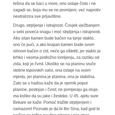
lešina da se baci u more, ono ostaje čisto i ne
zagadi se, boja mu se ne promijeni, već naprotiv
neutralizira sve prljavštine.
Drugo, strpljenje i istrajnost. Čovjek vježbanjem
u sebi poveća snagu i moć strpljenja i istrajnosti.
Ako sitan kamen bude bačen na tanje staklo,
ono će pući, a ako krupan kamen bude svom
silinom bačen o zid, neće ga oštetiti, jer staklo je
krhko i veoma podložno lomljenju, za razliku od
zida, koji je čvrst. Ukoliko se na planinu sruče
stotine topovskih salvi, ona ostaje na svom
mjestu, jer planina je planina, ona je stabilna.
Zato se u hadisu kaže da je vjernik poput
planine, postojan i čvrst; ne pomjeraju ga oluje,
ma koliko da su jake i žestoke. U 45. ajetu sure
Bekare se kaže: Pomoć tražite strpljenjem i
namazom! Poznato je da bi Ibn Sina, kad god bi