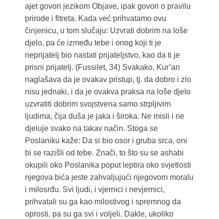
ajet govori jezikom Objave, ipak govori o pravilu
prirode i fitreta. Kada već prihvatamo ovu
činjenicu, u tom slučaju: Uzvrati dobrim na loše
djelo, pa će između tebe i onog koji ti je
neprijatelj bio nastati prijateljstvo, kao da ti je
prisni prijatelj. (Fussilet, 34) Svakako, Kur’an
naglašava da je ovakav pristup, tj. da dobro i zlo
nisu jednaki, i da je ovakva praksa na loše djelo
uzvratiti dobrim svojstvena samo strpljivim
ljudima, čija duša je jaka i široka. Ne misli i ne
djeluje svako na takav način. Stoga se
Poslaniku kaže: Da si bio osor i gruba srca, oni
bi se razišli od tebe. Znači, to što su se ashabi
okupili oko Poslanika poput leptira oko svjetlosti
njegova bića jeste zahvaljujući njegovom moralu
i milosrđu. Svi ljudi, i vjernici i nevjernici,
prihvatali su ga kao milostivog i spremnog da
oprosti, pa su ga svi i voljeli. Dakle, ukoliko