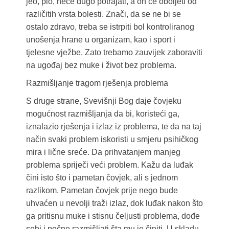
jeo, pio, neće dugo potrajati, a on će oboljeti od
različitih vrsta bolesti. Znači, da se ne bi se
ostalo zdravo, treba se istrpiti bol kontroliranog
unošenja hrane u organizam, kao i sport i
tjelesne vježbe. Zato trebamo zauvijek zaboraviti
na ugođaj bez muke i život bez problema.
Razmišljanje tragom rješenja problema
S druge strane, Svevišnji Bog daje čovjeku
mogućnost razmišljanja da bi, koristeći ga,
iznalazio rješenja i izlaz iz problema, te da na taj
način svaki problem iskoristi u smjeru psihičkog
mira i lične sreće. Da prihvatanjem manjeg
problema spriječi veći problem. Kažu da luđak
čini isto što i pametan čovjek, ali s jednom
razlikom. Pametan čovjek prije nego bude
uhvaćen u nevolji traži izlaz, dok luđak nakon što
ga pritisnu muke i stisnu čeljusti problema, dođe
sebi i počne razmišljati šta mu je činiti. U skladu