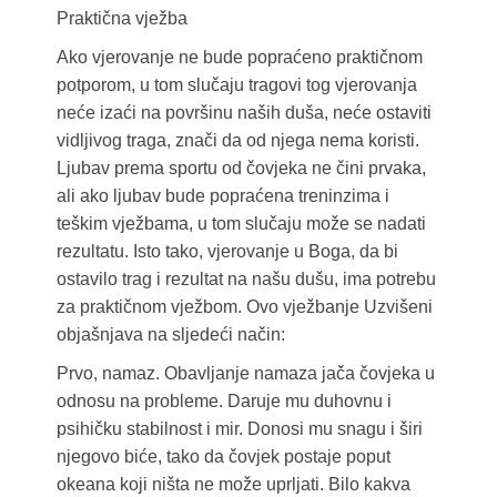
Praktična vježba
Ako vjerovanje ne bude popraćeno praktičnom
potporom, u tom slučaju tragovi tog vjerovanja
neće izaći na površinu naših duša, neće ostaviti
vidljivog traga, znači da od njega nema koristi.
Ljubav prema sportu od čovjeka ne čini prvaka,
ali ako ljubav bude popraćena treninzima i
teškim vježbama, u tom slučaju može se nadati
rezultatu. Isto tako, vjerovanje u Boga, da bi
ostavilo trag i rezultat na našu dušu, ima potrebu
za praktičnom vježbom. Ovo vježbanje Uzvišeni
objašnjava na sljedeći način:
Prvo, namaz. Obavljanje namaza jača čovjeka u
odnosu na probleme. Daruje mu duhovnu i
psihičku stabilnost i mir. Donosi mu snagu i širi
njegovo biće, tako da čovjek postaje poput
okeana koji ništa ne može uprljati. Bilo kakva