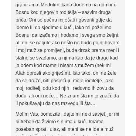
granicama. Međutim, kada dođemo na odmor u
Bosnu kod njegovih roditelja – sasvim druga
priča. Oni se počnu miješati i govoriti gdje da
idemo ili da sjedimo u kući, iako mi poželimo
Bosnu, da izađemo i hodamo i svega smo željni,
ali oni se naljute ako nešto ne bude po njihovom.
I moj muž se promijeni, bude drzak prema meni i
stalno se svađamo, a njima kao da je drago kad
ja odem kod mame i nisam s mužem (nek mi
Alah oprosti ako griješim). Isto tako, oni ne žele
da se druže, niti posjećuju moje roditelje, iako
moji roditelji odu kod njih i redovno ih zovu da
dođu, ali oni neće… Ne znam šta im to znači, da
li pokušavaju da nas razvedu ili šta…
Molim Vas, pomozite i dajte mi neki savjet, jer mi
bi trebali da živimo s njima u kući. Imamo
poseban sprat i ulaz, ali meni se ne ide a muž