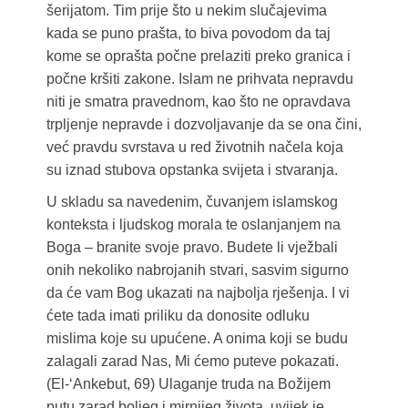
šerijatom. Tim prije što u nekim slučajevima
kada se puno prašta, to biva povodom da taj
kome se oprašta počne prelaziti preko granica i
počne kršiti zakone. Islam ne prihvata nepravdu
niti je smatra pravednom, kao što ne opravdava
trpljenje nepravde i dozvoljavanje da se ona čini,
već pravdu svrstava u red životnih načela koja
su iznad stubova opstanka svijeta i stvaranja.
U skladu sa navedenim, čuvanjem islamskog
konteksta i ljudskog morala te oslanjanjem na
Boga – branite svoje pravo. Budete li vježbali
onih nekoliko nabrojanih stvari, sasvim sigurno
da će vam Bog ukazati na najbolja rješenja. I vi
ćete tada imati priliku da donosite odluku
mislima koje su upućene. A onima koji se budu
zalagali zarad Nas, Mi ćemo puteve pokazati.
(El-‘Ankebut, 69) Ulaganje truda na Božijem
putu zarad boljeg i mirnijeg života, uvijek je