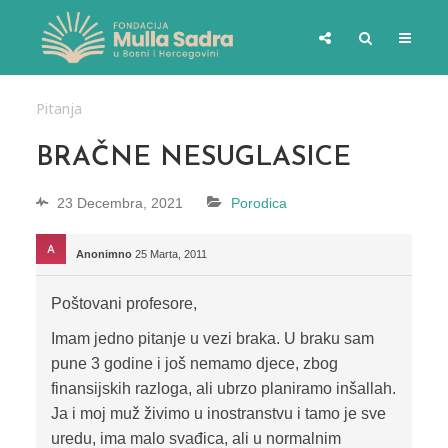
Pitanja
BRAČNE NESUGLASICE
23 Decembra, 2021
Porodica
Anonimno
25 Marta, 2011
Poštovani profesore,
Imam jedno pitanje u vezi braka. U braku sam
pune 3 godine i još nemamo djece, zbog
finansijskih razloga, ali ubrzo planiramo inšallah.
Ja i moj muž živimo u inostranstvu i tamo je sve
uredu, ima malo svađica, ali u normalnim