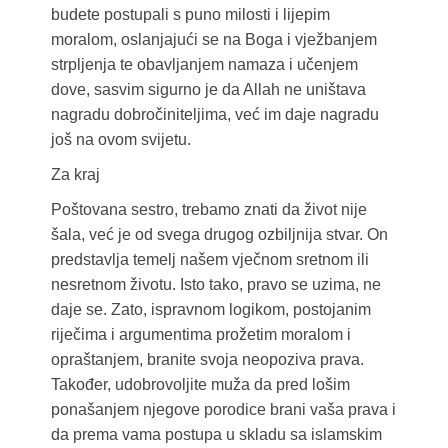
budete postupali s puno milosti i lijepim
moralom, oslanjajući se na Boga i vježbanjem
strpljenja te obavljanjem namaza i učenjem
dove, sasvim sigurno je da Allah ne uništava
nagradu dobročiniteljima, već im daje nagradu
još na ovom svijetu.
Za kraj
Poštovana sestro, trebamo znati da život nije
šala, već je od svega drugog ozbiljnija stvar. On
predstavlja temelj našem vječnom sretnom ili
nesretnom životu. Isto tako, pravo se uzima, ne
daje se. Zato, ispravnom logikom, postojanim
riječima i argumentima prožetim moralom i
opraštanjem, branite svoja neopoziva prava.
Također, udobrovoljite muža da pred lošim
ponašanjem njegove porodice brani vaša prava i
da prema vama postupa u skladu sa islamskim