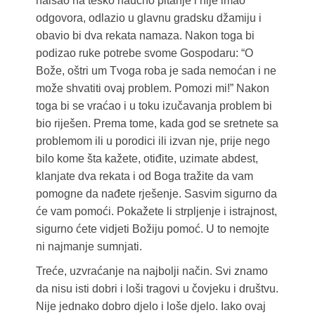
naišao na teško naučno pitanje i nije imao
odgovora, odlazio u glavnu gradsku džamiju i
obavio bi dva rekata namaza. Nakon toga bi
podizao ruke potrebe svome Gospodaru: “O
Bože, oštri um Tvoga roba je sada nemoćan i ne
može shvatiti ovaj problem. Pomozi mi!” Nakon
toga bi se vraćao i u toku izučavanja problem bi
bio riješen. Prema tome, kada god se sretnete sa
problemom ili u porodici ili izvan nje, prije nego
bilo kome šta kažete, otiđite, uzimate abdest,
klanjate dva rekata i od Boga tražite da vam
pomogne da nađete rješenje. Sasvim sigurno da
će vam pomoći. Pokažete li strpljenje i istrajnost,
sigurno ćete vidjeti Božiju pomoć. U to nemojte
ni najmanje sumnjati.
Treće, uzvraćanje na najbolji način. Svi znamo
da nisu isti dobri i loši tragovi u čovjeku i društvu.
Nije jednako dobro djelo i loše djelo. Iako ovaj