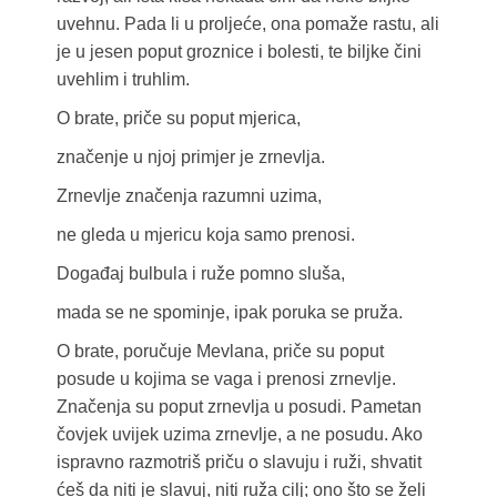
uvehnu. Pada li u proljeće, ona pomaže rastu, ali
je u jesen poput groznice i bolesti, te biljke čini
uvehlim i truhlim.
O brate, priče su poput mjerica,
značenje u njoj primjer je zrnevlja.
Zrnevlje značenja razumni uzima,
ne gleda u mjericu koja samo prenosi.
Događaj bulbula i ruže pomno sluša,
mada se ne spominje, ipak poruka se pruža.
O brate, poručuje Mevlana, priče su poput
posude u kojima se vaga i prenosi zrnevlje.
Značenja su poput zrnevlja u posudi. Pametan
čovjek uvijek uzima zrnevlje, a ne posudu. Ako
ispravno razmotriš priču o slavuju i ruži, shvatit
ćeš da niti je slavuj, niti ruža cilj; ono što se želi