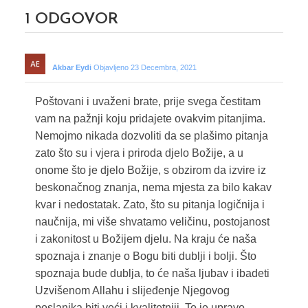
1
ODGOVOR
Akbar Eydi
Objavljeno 23 Decembra, 2021
Poštovani i uvaženi brate, prije svega čestitam
vam na pažnji koju pridajete ovakvim pitanjima.
Nemojmo nikada dozvoliti da se plašimo pitanja
zato što su i vjera i priroda djelo Božije, a u
onome što je djelo Božije, s obzirom da izvire iz
beskonačnog znanja, nema mjesta za bilo kakav
kvar i nedostatak. Zato, što su pitanja logičnija i
naučnija, mi više shvatamo veličinu, postojanost
i zakonitost u Božijem djelu. Na kraju će naša
spoznaja i znanje o Bogu biti dublji i bolji. Što
spoznaja bude dublja, to će naša ljubav i ibadeti
Uzvišenom Allahu i slijeđenje Njegovog
poslanika biti veći i kvalitetniji. To je upravo