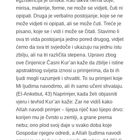
egzistencija je umska. Kao takva nema boje,
mirisa, materije, forme, ne može se vidjeti, čuti ni
opipati. Druga je verbalno postojanje, koje se ne
može vidjeti ni opipati, ali se može čuti. Treće je
pisano, koje se i vidi i može se čitati. Stavimo li
ova tri vida postojanja jedno pored drugog, vidjet
ćemo da sva tri svjedoče i ukazuju na jednu istu
zbilju, ali na tri različita stepena. Upravo zbog
ove činjenice Časni Kur’an kaže da zbilje i istine
apstraktnog svijeta iznosi u primjerima, da bi ih
ljudi mogli razumjeti i shvatiti. To su primjeri koje
Mi ljudima navodimo, ali ih samo učeni shvataju.
(El-Ankebut, 43) Naprimjer, kada želi objasniti
vjeru i tevhid Kur’an kaže: Zar ne vidiš kako
Allah navodi primjer – lijepa riječ kao lijepo drvo:
korijen mu je čvrsto u zemlji, a grane prema
nebu; ono plod svoj daje u svako doba koje
Gospodar njegov odredi, a Allah ljudima navodi