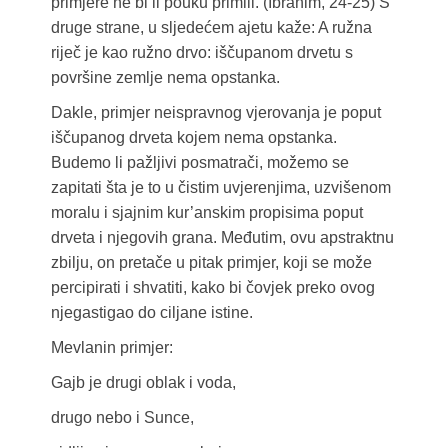
primjere ne bi li pouku primili. (Ibrahim, 24-25) S
druge strane, u sljedećem ajetu kaže: A ružna
riječ je kao ružno drvo: iščupanom drvetu s
površine zemlje nema opstanka.
Dakle, primjer neispravnog vjerovanja je poput
iščupanog drveta kojem nema opstanka.
Budemo li pažljivi posmatrači, možemo se
zapitati šta je to u čistim uvjerenjima, uzvišenom
moralu i sjajnim kur’anskim propisima poput
drveta i njegovih grana. Međutim, ovu apstraktnu
zbilju, on pretače u pitak primjer, koji se može
percipirati i shvatiti, kako bi čovjek preko ovog
njegastigao do ciljane istine.
Mevlanin primjer:
Gajb je drugi oblak i voda,
drugo nebo i Sunce,