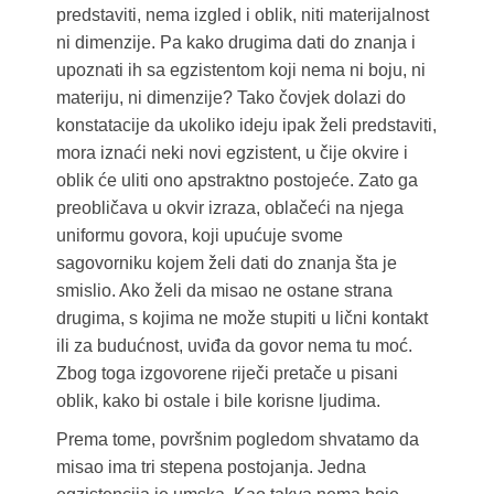
predstaviti, nema izgled i oblik, niti materijalnost
ni dimenzije. Pa kako drugima dati do znanja i
upoznati ih sa egzistentom koji nema ni boju, ni
materiju, ni dimenzije? Tako čovjek dolazi do
konstatacije da ukoliko ideju ipak želi predstaviti,
mora iznaći neki novi egzistent, u čije okvire i
oblik će uliti ono apstraktno postojeće. Zato ga
preobličava u okvir izraza, oblačeći na njega
uniformu govora, koji upućuje svome
sagovorniku kojem želi dati do znanja šta je
smislio. Ako želi da misao ne ostane strana
drugima, s kojima ne može stupiti u lični kontakt
ili za budućnost, uviđa da govor nema tu moć.
Zbog toga izgovorene riječi pretače u pisani
oblik, kako bi ostale i bile korisne ljudima.
Prema tome, površnim pogledom shvatamo da
misao ima tri stepena postojanja. Jedna