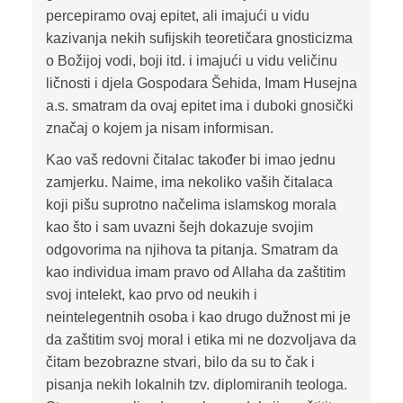
percepiramo ovaj epitet, ali imajući u vidu
kazivanja nekih sufijskih teoretičara gnosticizma
o Božijoj vodi, boji itd. i imajući u vidu veličinu
ličnosti i djela Gospodara Šehida, Imam Husejna
a.s. smatram da ovaj epitet ima i duboki gnosički
značaj o kojem ja nisam informisan.
Kao vaš redovni čitalac također bi imao jednu
zamjerku. Naime, ima nekoliko vaših čitalaca
koji pišu suprotno načelima islamskog morala
kao što i sam uvazni šejh dokazuje svojim
odgovorima na njihova ta pitanja. Smatram da
kao individua imam pravo od Allaha da zaštitim
svoj intelekt, kao prvo od neukih i
neintelegentnih osoba i kao drugo dužnost mi je
da zaštitim svoj moral i etika mi ne dozvoljava da
čitam bezobrazne stvari, bilo da su to čak i
pisanja nekih lokalnih tzv. diplomiranih teologa.