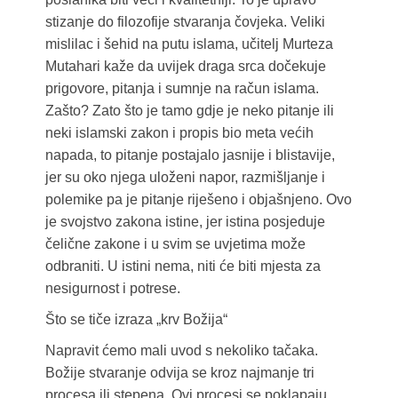
stizanje do filozofije stvaranja čovjeka. Veliki
mislilac i šehid na putu islama, učitelj Murteza
Mutahari kaže da uvijek draga srca dočekuje
prigovore, pitanja i sumnje na račun islama.
Zašto? Zato što je tamo gdje je neko pitanje ili
neki islamski zakon i propis bio meta većih
napada, to pitanje postajalo jasnije i blistavije,
jer su oko njega uloženi napor, razmišljanje i
polemike pa je pitanje riješeno i objašnjeno. Ovo
je svojstvo zakona istine, jer istina posjeduje
čelične zakone i u svim se uvjetima može
odbraniti. U istini nema, niti će biti mjesta za
nesigurnost i potrese.
Što se tiče izraza „krv Božija“
Napravit ćemo mali uvod s nekoliko tačaka.
Božije stvaranje odvija se kroz najmanje tri
procesa ili stepena. Ovi procesi se poklapaju