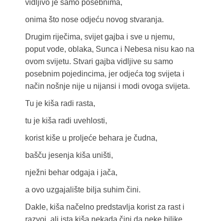
vidljivo je samo posebnima,
onima što nose odjeću novog stvaranja.
Drugim riječima, svijet gajba i sve u njemu,
poput vode, oblaka, Sunca i Nebesa nisu kao na
ovom svijetu. Stvari gajba vidljive su samo
posebnim pojedincima, jer odjeća tog svijeta i
način nošnje nije u nijansi i modi ovoga svijeta.
Tu je kiša radi rasta,
tu je kiša radi uvehlosti,
korist kiše u proljeće behara je čudna,
bašču jesenja kiša uništi,
nježni behar odgaja i jača,
a ovo uzgajalište bilja suhim čini.
Dakle, kiša načelno predstavlja korist za rast i
razvoj, ali ista kiša nekada čini da neke biljke