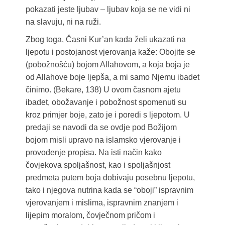
pokazati jeste ljubav – ljubav koja se ne vidi ni
na slavuju, ni na ruži.
Zbog toga, Časni Kur’an kada želi ukazati na
ljepotu i postojanost vjerovanja kaže: Obojite se
(pobožnošću) bojom Allahovom, a koja boja je
od Allahove boje ljepša, a mi samo Njemu ibadet
činimo. (Bekare, 138) U ovom časnom ajetu
ibadet, obožavanje i pobožnost spomenuti su
kroz primjer boje, zato je i poredi s ljepotom. U
predaji se navodi da se ovdje pod Božijom
bojom misli upravo na islamsko vjerovanje i
provođenje propisa. Na isti način kako
čovjekova spoljašnost, kao i spoljašnjost
predmeta putem boja dobivaju posebnu ljepotu,
tako i njegova nutrina kada se “oboji” ispravnim
vjerovanjem i mislima, ispravnim znanjem i
lijepim moralom, čovječnom pričom i