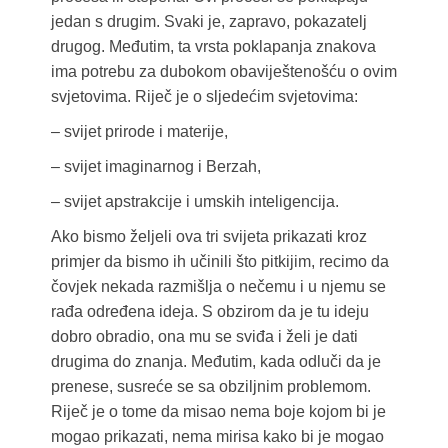
jedan s drugim. Svaki je, zapravo, pokazatelj
drugog. Međutim, ta vrsta poklapanja znakova
ima potrebu za dubokom obaviještenošću o ovim
svjetovima. Riječ je o sljedećim svjetovima:
– svijet prirode i materije,
– svijet imaginarnog i Berzah,
– svijet apstrakcije i umskih inteligencija.
Ako bismo željeli ova tri svijeta prikazati kroz
primjer da bismo ih učinili što pitkijim, recimo da
čovjek nekada razmišlja o nečemu i u njemu se
rađa određena ideja. S obzirom da je tu ideju
dobro obradio, ona mu se sviđa i želi je dati
drugima do znanja. Međutim, kada odluči da je
prenese, susreće se sa obziljnim problemom.
Riječ je o tome da misao nema boje kojom bi je
mogao prikazati, nema mirisa kako bi je mogao