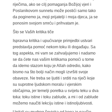
riječima, ako se cilj pomaganja Božijoj vjeri i
Poslanikovom sunnetu može postići samo tako
da poginemo ja, moji prijatelji i moja djeca, ja se
ponosim svojom smrću i prihvatam je.
Što se Vaših kritika tiče
Ispravna kritika i upućivanje primjedbi ustvari
predstavlja pomoć nekom toku ili događaju. Sa
tog aspekta, mi vam se zahvaljujemo i nadamo
se da ćete nas vašim kritikama pomoći u tome
da idemo stazom koju je Allah odredio, kako
bismo na što bolji način mogli izvršiti svoje
obaveze. Ne treba se ljutiti i srditi na riječi koje
su suprotne ljudskom moralu i vjerskim
običajima, jer temelji poretka u svijetu teku u dva
toka: toku istine i toku zablude, a mi i od zablude
možemo naučiti lekciju istine i istinoljubivosti.
Upitali su mudrog čovjeka od koga je naučio