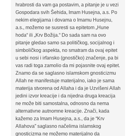
hrabrosti da vam ga postavim, a pitanje je u vezi
Gospodara svih Šehida, Imam Husejna, a.s. Po
nekim elegijama i dovama o Imamu Husejnu,
a.s., možemo se susresti sa epitetom „Hune
hoda“ ili „Krv Božija.“ Do sada sam na ovo
pitanje gledao samo sa političkog, socijalnog i
simboličkog aspekta, no smatram da ovaj epitet
u sebi nosi i irfansko (gnostičko) značenje, pa bi
vas radi toga zamolio da mi pojasnite ovaj epitet.
Znamo da se saglasno islamskom gnosticizmu
Allah ne manifestuje materijalno, iako je sama
materija stvorena od Allaha i da je Uzvišeni Allah
jedini izvor kreacije i da nijedna druga kreacija
ne može biti samostalna, odnosno da nema
alternativne autnomne kreacije. Znači, kada
kažemo za Imam Husejna, a.s., da je “Krv
Allahova” saglasno načelima islamskog
gnosticizma ne možemo materijalno da