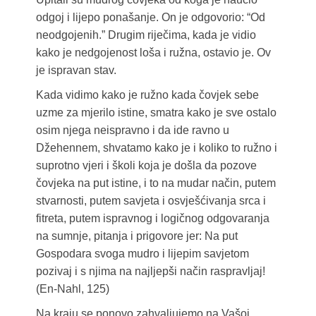
odgoj i lijepo ponašanje. On je odgovorio: “Od
neodgojenih.” Drugim riječima, kada je vidio
kako je nedgojenost loša i ružna, ostavio je. Ov
je ispravan stav.
Kada vidimo kako je ružno kada čovjek sebe
uzme za mjerilo istine, smatra kako je sve ostalo
osim njega neispravno i da ide ravno u
Džehennem, shvatamo kako je i koliko to ružno i
suprotno vjeri i školi koja je došla da pozove
čovjeka na put istine, i to na mudar način, putem
stvarnosti, putem savjeta i osvješćivanja srca i
fitreta, putem ispravnog i logičnog odgovaranja
na sumnje, pitanja i prigovore jer: Na put
Gospodara svoga mudro i lijepim savjetom
pozivaj i s njima na najljepši način raspravljaj!
(En-Nahl, 125)
Na kraju se ponovo zahvaljujemo na Vašoj