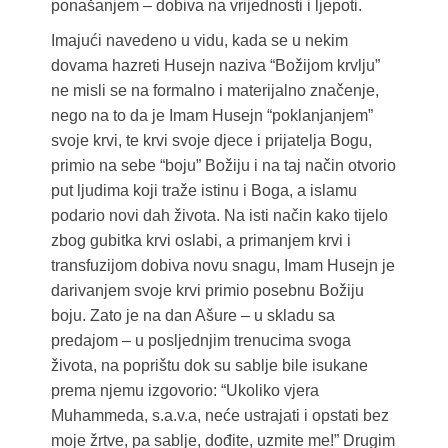
ponašanjem – dobiva na vrijednosti i ljepoti.
Imajući navedeno u vidu, kada se u nekim
dovama hazreti Husejn naziva “Božijom krvlju”
ne misli se na formalno i materijalno značenje,
nego na to da je Imam Husejn “poklanjanjem”
svoje krvi, te krvi svoje djece i prijatelja Bogu,
primio na sebe “boju” Božiju i na taj način otvorio
put ljudima koji traže istinu i Boga, a islamu
podario novi dah života. Na isti način kako tijelo
zbog gubitka krvi oslabi, a primanjem krvi i
transfuzijom dobiva novu snagu, Imam Husejn je
darivanjem svoje krvi primio posebnu Božiju
boju. Zato je na dan Ašure – u skladu sa
predajom – u posljednjim trenucima svoga
života, na poprištu dok su sablje bile isukane
prema njemu izgovorio: “Ukoliko vjera
Muhammeda, s.a.v.a, neće ustrajati i opstati bez
moje žrtve, pa sablje, dođite, uzmite me!” Drugim