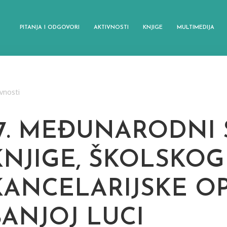
PITANJA I ODGOVORI
AKTIVNOSTI
KNJIGE
MULTIMEDIJA
vnosti
17. MEĐUNARODNI
KNJIGE, ŠKOLSKOG
KANCELARIJSKE O
BANJOJ LUCI