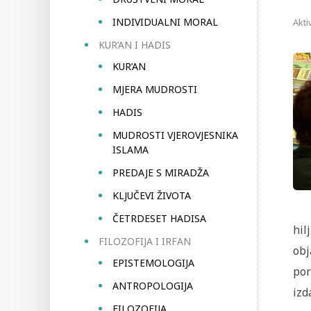
INDIVIDUALNI MORAL
Akti
KUR’AN I HADIS
KUR’AN
MJERA MUDROSTI
HADIS
MUDROSTI VJEROVJESNIKA
ISLAMA
PREDAJE S MIRADŽA
KLJUČEVI ŽIVOTA
ČETRDESET HADISA
hil
FILOZOFIJA I IRFAN
obj
EPISTEMOLOGIJA
por
ANTROPOLOGIJA
izd
FILOZOFIJA