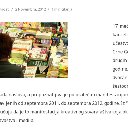
vnosti
2 Novembra, 2012
1 min čitanja
17. me
kancela
učestvo
Crne Go
drugih 
godine.
dvorani
šestod
jada naslova, a prepoznatljiva je po pratećim manifestacij
avljenih od septembra 2011. do septembra 2012. godine. Iz 
učuju da je to manifestacija kreativnog stvaralaštva koja oku
avaštva i medija.