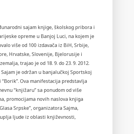
đunarodni sajam knjige, školskog pribora i
rijeske opreme u Banjoj Luci, na kojem je
valo više od 100 izdavača iz BiH, Srbije,
re, Hrvatske, Slovenije, Bjelorusije i
zemalja, trajao je od 18. 9. do 23. 9. 2012.
 Sajam je održan u banjalučkoj Sportskoj
 “Borik”. Ova manifestacija predstavlja
nevnu “knjižaru” sa ponudom od više
ama, promocijama novih naslova knjiga
“Glasa Srpske”, organizatora Sajma,
plja ljude iz oblasti književnosti,