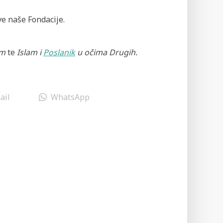
ve naše Fondacije.
im
te
Islam i
Poslanik
u očima Drugih.
ail
WhatsApp