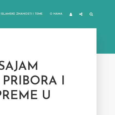
ISLAMSKE ZNANOSTI I TEME
O NAMA
 SAJAM
 PRIBORA I
PREME U