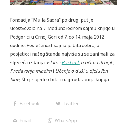
Fondacija “Mulla Sadra” po drugi put je
učestvovala na 7. Međunarodnom sajmu knjige u
Podgorici u Crnoj Gori od 7. do 14. maja 2012
godine. Posjećenost sajma je bila dobra, a
posjetioci našeg štanda najviše su se zanimali za
sljedeća izdanja:
Islam i
Poslanik
u očima drugih
,
Predavanja mladim
i
Učenje o duši u djelu Ibn
Sine
, što je ujedno bila i najprodavanija knjiga.
Facebook
Twitter
Email
WhatsApp