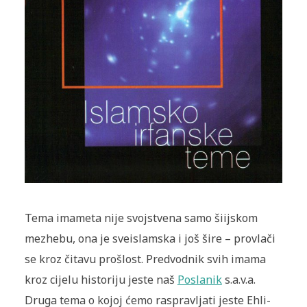
Tema imameta nije svojstvena samo šiijskom
mezhebu, ona je sveislamska i još šire – provlači
se kroz čitavu prošlost. Predvodnik svih imama
kroz cijelu historiju jeste naš
Poslanik
s.a.v.a.
Druga tema o kojoj ćemo raspravljati jeste Ehli-