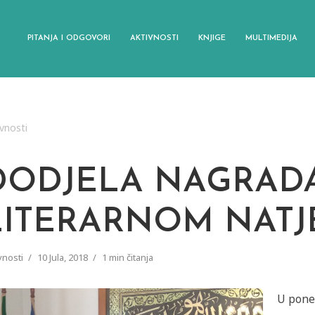
PITANJA I ODGOVORI
AKTIVNOSTI
KNJIGE
MULTIMEDIJA
vnosti
DODJELA NAGRAD
LITERARNOM NATJ
vnosti
10 Jula, 2018
1 min čitanja
U poned