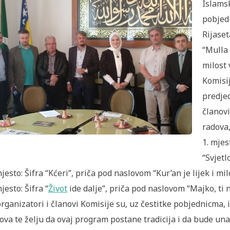
Islams
pobjedn
Rijaset
“Mulla 
milost 
Komisi
predjed
članovi
radova,
1. mjes
“Svjetl
mjesto: Šifra “Kćeri”, priča pod naslovom “Kur’an je lijek i m
mjesto: Šifra “
Život
ide dalje”, priča pod naslovom “Majko, ti 
rganizatori i članovi Komisije su, uz čestitke pobjednicma, i
ova te želju da ovaj program postane tradicija i da bude un