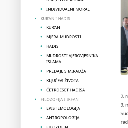
INDIVIDUALNI MORAL
KUR’AN I HADIS
KUR’AN
MJERA MUDROSTI
HADIS
MUDROSTI VJEROVJESNIKA
ISLAMA
PREDAJE S MIRADŽA
KLJUČEVI ŽIVOTA
ČETRDESET HADISA
2. 
FILOZOFIJA I IRFAN
3. 
EPISTEMOLOGIJA
Suo
ANTROPOLOGIJA
rad
FILOZOFIJA