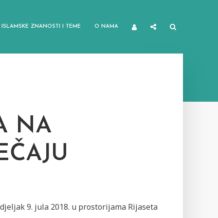
ISLAMSKE ZNANOSTI I TEME
O NAMA
A NA
EČAJU
jeljak 9. jula 2018. u prostorijama Rijaseta