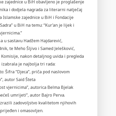
ke zajednice u BiH obavljeno je proglašenje
ika i dodjela nagrada za literarni natječaj
a Islamske zajednice u BiH i Fondacije
Sadra” u BiH na temu: “Kur’an je lijek i
vjernicima.”
ja u sastavu Hadžem Hajdarević,
nik, te Meho Šljivo i Samed Jelešković,
 Komisije, nakon detaljnog uvida i pregleda
 izabrala je najbolja tri rada:
to: Šifra “Djeca”, priča pod naslovom
o”, autor Said Šteta
ilost vjernicima”, autorica Belma Bjelak
nećeš umrijeti”, autor Bajro Perva.
zrazili zadovoljstvo kvalitetom njihovih
aprijeđen i omasovljen.