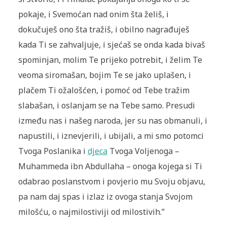
pokaje, i Svemoćan nad onim šta želiš, i
dokučuješ ono šta tražiš, i obilno nagrađuješ
kada Ti se zahvaljuje, i sjećaš se onda kada bivaš
spominjan, molim Te prijeko potrebit, i želim Te
veoma siromašan, bojim Te se jako uplašen, i
plačem Ti ožalošćen, i pomoć od Tebe tražim
slabašan, i oslanjam se na Tebe samo. Presudi
između nas i našeg naroda, jer su nas obmanuli, i
napustili, i iznevjerili, i ubijali, a mi smo potomci
Tvoga Poslanika i
djeca
Tvoga Voljenoga –
Muhammeda ibn Abdullaha – onoga kojega si Ti
odabrao poslanstvom i povjerio mu Svoju objavu,
pa nam daj spas i izlaz iz ovoga stanja Svojom
milošću, o najmilostiviji od milostivih.
”