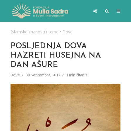
Islamske znanosti i teme
•
Dove
POSLJEDNJA DOVA
HAZRETI HUSEJNA NA
DAN AŠURE
Dove
30 Septembra, 2017
1 min čitanja