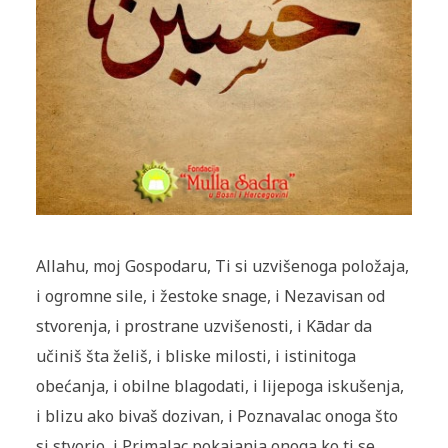
Allahu, moj Gospodaru, Ti si uzvišenoga položaja,
i ogromne sile, i žestoke snage, i Nezavisan od
stvorenja, i prostrane uzvišenosti, i Kādar da
učiniš šta želiš, i bliske milosti, i istinitoga
obećanja, i obilne blagodati, i lijepoga iskušenja,
i blizu ako bivaš dozivan, i Poznavalac onoga št
o
si stvorio, i Primalac pokajanja onoga ko ti se