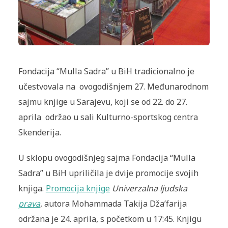
Fondacija “Mulla Sadra” u BiH tradicionalno je
učestvovala na ovogodišnjem 27. Međunarodnom
sajmu knjige u Sarajevu, koji se od 22. do 27.
aprila održao u sali Kulturno-sportskog centra
Skenderija.
U sklopu ovogodišnjeg sajma Fondacija “Mulla
Sadra” u BiH upriličila je dvije promocije svojih
knjiga.
Promocija knjige
Univerzalna ljudska
prava
, autora Mohammada Takija Dža’farija
održana je 24. aprila, s početkom u 17:45. Knjigu