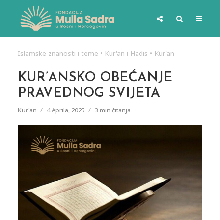
Islamske znanosti i teme
•
Kur'an i Hadis
•
Kur'an
KUR’ANSKO OBEĆANJE
PRAVEDNOG SVIJETA
Kur'an
4 Aprila, 2025
3 min čitanja