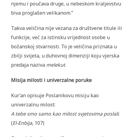
njemu i poučava druge, u nebeskom kraljevstvu
biva proglašen velikanom.”
Takva veličina nije vezana za društvene titule ili
funkcije, već za istinsku vrijednost osobe u
božanskoj stvarnosti. To je veličina priznata u
zbilji svijeta, u duhovnoj dimenziji koju vjerska
predaja naziva
melekut
.
Misija milosti i univerzalne poruke
Kur’an opisuje Poslanikovu misiju kao
univerzalnu milost:
A tebe smo samo kao milost svjetovima poslali
.
(
El-Enbija
, 107)