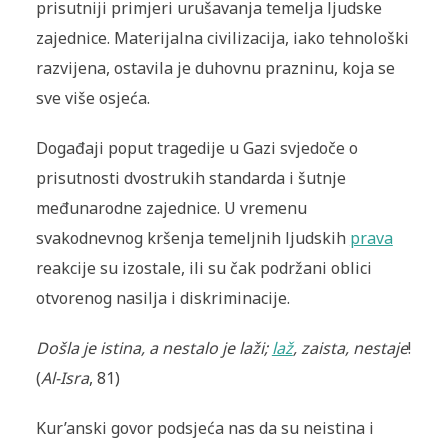
prisutniji primjeri urušavanja temelja ljudske
zajednice. Materijalna civilizacija, iako tehnološki
razvijena, ostavila je duhovnu prazninu, koja se
sve više osjeća.
Događaji poput tragedije u Gazi svjedoče o
prisutnosti dvostrukih standarda i šutnje
međunarodne zajednice. U vremenu
svakodnevnog kršenja temeljnih ljudskih
prava
reakcije su izostale, ili su čak podržani oblici
otvorenog nasilja i diskriminacije.
Došla je istina, a nestalo je laži;
laž
, zaista, nestaje
!
(
Al-Isra
, 81)
Kur’anski govor podsjeća nas da su neistina i