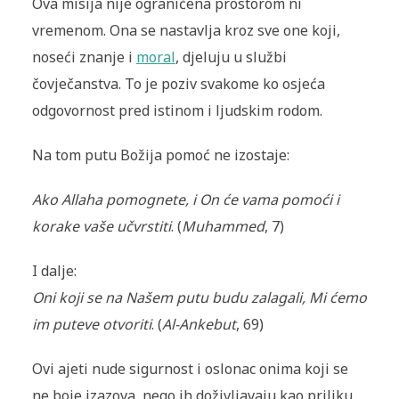
Ova misija nije ograničena prostorom ni
vremenom. Ona se nastavlja kroz sve one koji,
noseći znanje i
moral
, djeluju u službi
čovječanstva. To je poziv svakome ko osjeća
odgovornost pred istinom i ljudskim rodom.
Na tom putu Božija pomoć ne izostaje:
Ako Allaha pomognete, i On će vama pomoći i
korake vaše učvrstiti
. (
Muhammed
, 7)
I dalje:
Oni koji se na Našem putu budu zalagali, Mi ćemo
im puteve otvoriti
. (
Al-Ankebut
, 69)
Ovi ajeti nude sigurnost i oslonac onima koji se
ne boje izazova, nego ih doživljavaju kao priliku