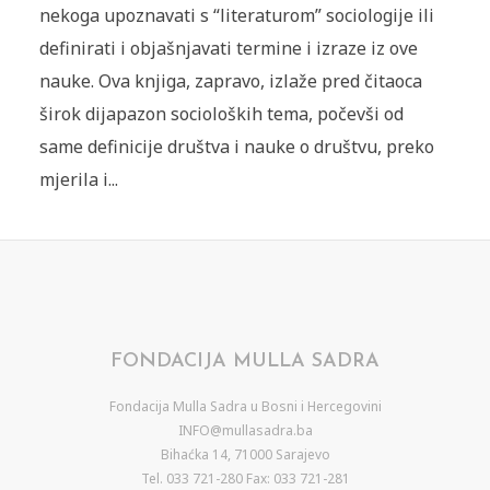
nekoga upoznavati s “literaturom” sociologije ili
definirati i objašnjavati termine i izraze iz ove
nauke. Ova knjiga, zapravo, izlaže pred čitaoca
širok dijapazon socioloških tema, počevši od
same definicije društva i nauke o društvu, preko
mjerila i...
FONDACIJA MULLA SADRA
Fondacija Mulla Sadra u Bosni i Hercegovini
INFO@mullasadra.ba
Bihaćka 14, 71000 Sarajevo
Tel. 033 721-280 Fax: 033 721-281