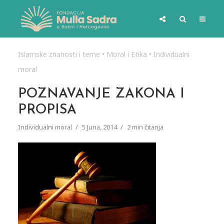
Islamske znanosti i teme
•
Moral i Etika
•
Individualni
moral
POZNAVANJE ZAKONA I
PROPISA
Individualni moral
5 Juna, 2014
2 min čitanja