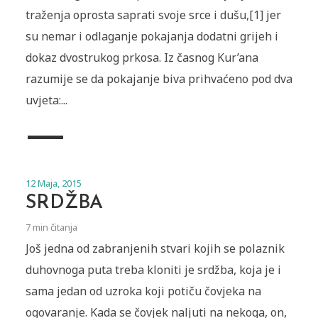
traženja oprosta saprati svoje srce i dušu,[1] jer
su nemar i odlaganje pokajanja dodatni grijeh i
dokaz dvostrukog prkosa. Iz časnog Kur’ana
razumije se da pokajanje biva prihvaćeno pod dva
uvjeta:...
12 Maja, 2015
SRDŽBA
7 min čitanja
Još jedna od zabranjenih stvari kojih se polaznik
duhovnoga puta treba kloniti je srdžba, koja je i
sama jedan od uzroka koji potiču čovjeka na
ogovaranje. Kada se čovjek naljuti na nekoga, on,