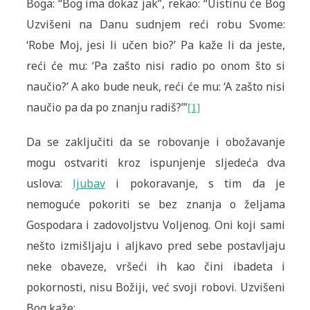
Boga: “Bog ima dokaz jak”, rekao: “Uistinu će Bog
Uzvišeni na Danu sudnjem reći robu Svome:
‘Robe Moj, jesi li učen bio?’ Pa kaže li da jeste,
reći će mu: ‘Pa zašto nisi radio po onom što si
naučio?’ A ako bude neuk, reći će mu: ‘A zašto nisi
naučio pa da po znanju radiš?’”
[1]
Da se zaključiti da se robovanje i obožavanje
mogu ostvariti kroz ispunjenje sljedeća dva
uslova:
ljubav
i pokoravanje, s tim da je
nemoguće pokoriti se bez znanja o željama
Gospodara i zadovoljstvu Voljenog. Oni koji sami
nešto izmišljaju i aljkavo pred sebe postavljaju
neke obaveze, vršeći ih kao čini ibadeta i
pokornosti, nisu Božiji, već svoji robovi. Uzvišeni
Bog kaže: