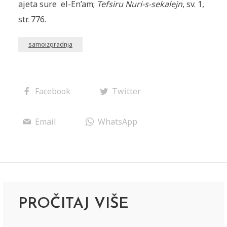
ajeta sure el-En’am;
Tefsiru Nuri-s-sekalejn
, sv. 1,
str. 776.
samoizgradnja
Facebook
Twitter
Email
WhatsApp
PROČITAJ VIŠE