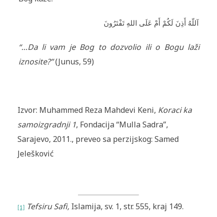
آللّهُ أَذِنَ لَكُمْ أَمْ عَلَى اللهِ تَفْتَرُونَ
“…Da li vam je Bog to dozvolio ili o Bogu laži
iznosite?”
(Junus, 59)
Izvor:
Muhammed Reza Mahdevi Keni,
Koraci ka
samoizgradnji 1
, Fondacija “Mulla Sadra”,
Sarajevo, 2011., preveo sa perzijskog: Samed
Jelešković
Tefsiru Safi,
Islamija, sv. 1, str. 555, kraj 149.
[1]