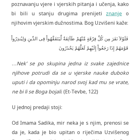
poznavanju vjere i vjerskih pitanja i učenja, kako
bi bili u stanju drugima prenijeti
znanje
o
njihovim vjerskim dužnostima. Bog Uzvišeni kaže:
فَلَوْلاَ نَفَرَ مِن كُلِّ فِرْقَةٍ مِّنْهُمْ طَآئِفَةٌ لِّيَتَفَقَّهُواْ فِى الدِّينِ وَلِيُنذِرُواْ
قَوْمَهُمْ إِذَا رَجَعُواْ إِلَيْهِمْ لَعَلَّهُمْ يَحْذَرُونَ
…
Nek’ se po skupina jedna iz svake zajednice
njihove potrudi da se u vjerske nauke duboko
uputi i da opominju narod svoj kad mu se vrate,
ne bi li se Boga bojali
. (Et-Tevbe, 122)
U jednoj predaji stoji:
Od Imama Sadika, mir neka je s njim, prenosi se
da je, kada je bio upitan o riječima Uzvišenog