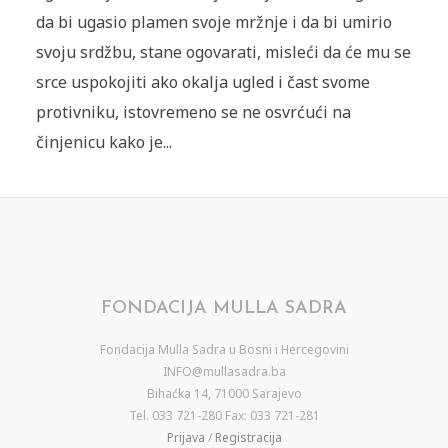
da bi ugasio plamen svoje mržnje i da bi umirio
svoju srdžbu, stane ogovarati, misleći da će mu se
srce uspokojiti ako okalja ugled i čast svome
protivniku, istovremeno se ne osvrćući na
činjenicu kako je...
FONDACIJA MULLA SADRA
Fondacija Mulla Sadra u Bosni i Hercegovini
INFO@mullasadra.ba
Bihaćka 14, 71000 Sarajevo
Tel. 033 721-280 Fax: 033 721-281
Prijava
/
Registracija