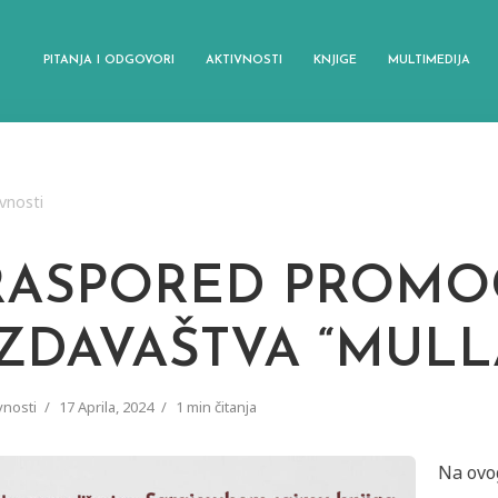
PITANJA I ODGOVORI
AKTIVNOSTI
KNJIGE
MULTIMEDIJA
vnosti
RASPORED PROMOC
IZDAVAŠTVA “MULL
vnosti
17 Aprila, 2024
1 min čitanja
Na ovo