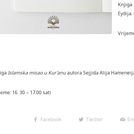
Knjiga
Eydija.
Vrijeme
iga
Islamska misao u Kur’anu
autora Sejjida Alija Hameneij
jeme: 16. 30 – 17.00 sati
Facebook
Twitter
Em