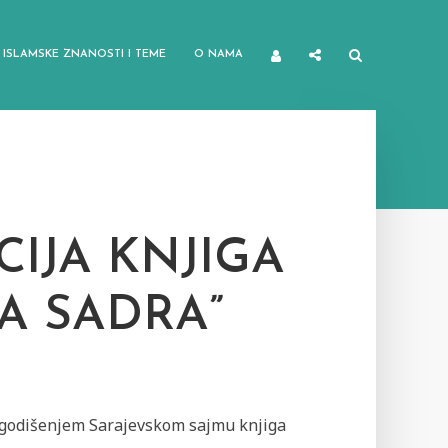
ISLAMSKE ZNANOSTI I TEME
O NAMA
IJA KNJIGA
A SADRA”
godišenjem Sarajevskom sajmu knjiga