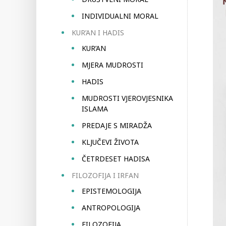
INDIVIDUALNI MORAL
KUR’AN I HADIS
KUR’AN
MJERA MUDROSTI
HADIS
MUDROSTI VJEROVJESNIKA
ISLAMA
PREDAJE S MIRADŽA
KLJUČEVI ŽIVOTA
ČETRDESET HADISA
FILOZOFIJA I IRFAN
EPISTEMOLOGIJA
ANTROPOLOGIJA
FILOZOFIJA