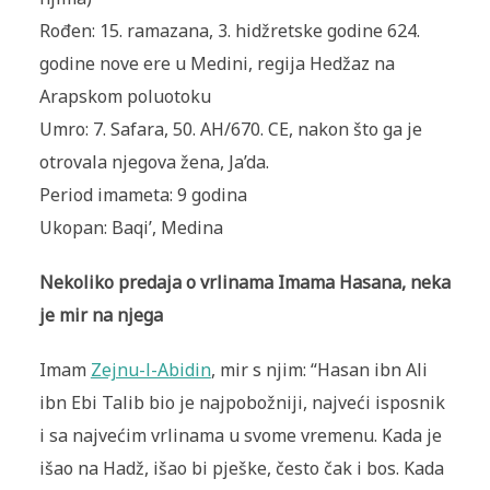
Rođen: 15. ramazana, 3. hidžretske godine 624.
godine nove ere u Medini, regija Hedžaz na
Arapskom poluotoku
Umro: 7. Safara, 50. AH/670. CE, nakon što ga je
otrovala njegova žena, Ja’da.
Period imameta: 9 godina
Ukopan: Baqi’, Medina
Nekoliko predaja o vrlinama Imama Hasana, neka
je mir na njega
Imam
Zejnu-l-Abidin
, mir s njim: “Hasan ibn Ali
ibn Ebi Talib bio je najpobožniji, najveći isposnik
i sa najvećim vrlinama u svome vremenu. Kada je
išao na Hadž, išao bi pješke, često čak i bos. Kada