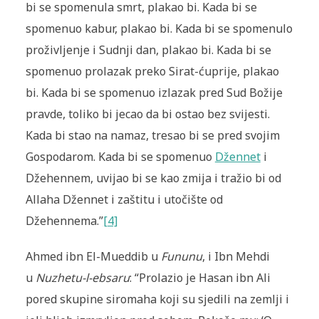
bi se spomenula smrt, plakao bi. Kada bi se
spomenuo kabur, plakao bi. Kada bi se spomenulo
proživljenje i Sudnji dan, plakao bi. Kada bi se
spomenuo prolazak preko Sirat-ćuprije, plakao
bi. Kada bi se spomenuo izlazak pred Sud Božije
pravde, toliko bi jecao da bi ostao bez svijesti.
Kada bi stao na namaz, tresao bi se pred svojim
Gospodarom. Kada bi se spomenuo
Džennet
i
Džehennem, uvijao bi se kao zmija i tražio bi od
Allaha Džennet i zaštitu i utočište od
Džehennema.”
[4]
Ahmed ibn El-Mueddib u
Fununu
, i Ibn Mehdi
u
Nuzhetu-l-ebsaru
: “Prolazio je Hasan ibn Ali
pored skupine siromaha koji su sjedili na zemlji i