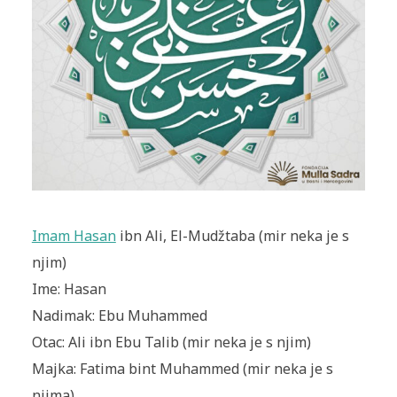
Imam Hasan
ibn Ali, El-Mudžtaba (mir neka je s
njim)
Ime: Hasan
Nadimak: Ebu Muhammed
Otac: Ali ibn Ebu Talib (mir neka je s njim)
Majka: Fatima bint Muhammed (mir neka je s
njima)