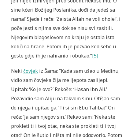
jeli hljeb izmrvljen pred sobom. Rekoše mu: ‘O
sine kćeri Božijeg Poslanika, dođi da jedeš sa
nama!’ Sjede i reče: ‘Zaista Allah ne voli ohole!’, i
poče jesti s njima sve dok se nisu svi zasitili.
Njegovim blagoslovom na kraju je ostala ista
količina hrane. Potom ih je pozvao kod sebe u
goste gdje ih je nahranio i obukao.”
[5]
Neki
čovjek
iz Šama: “Kada sam ušao u Medinu,
vidio sam čovjeka čija me ljepota zaslijepi.
Upitah: ‘Ko je ovo?’ Rekoše: ‘Hasan ibn Ali.’
Pozavidio sam Aliju na takvom sinu. Otišao sam
do njega i upitao ga: ‘Ti si sin Ebu Taliba?’ On
reče: ‘Ja sam njegov sin.’ Rekao sam: ‘Neka ste
prokleti ti i tvoj otac, neka ste prokleti ti i tvoj
otac!’ On je šutio i ništa mi nije odgovorio. Potom