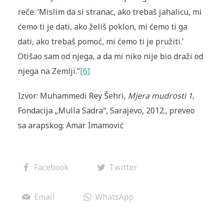
reče: ‘Mislim da si stranac, ako trebaš jahalicu, mi
ćemo ti je dati, ako želiš poklon, mi ćemo ti ga
dati, ako trebaš pomoć, mi ćemo ti je pružiti.’
Otišao sam od njega, a da mi niko nije bio draži od
njega na Zemlji.”
[6]
Izvor: Muhammedi Rey Šehri,
Mjera mudrosti 1
,
Fondacija „Mulla Sadra“, Sarajevo, 2012., preveo
sa arapskog: Amar Imamović
Facebook
Twitter
Email
WhatsApp