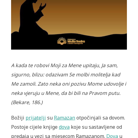
A kada te robovi Moji za Mene upitaju, Ja sam,
sigurno, blizu: odazivam Se molbi molitelja kad
Me zamoli. Zato neka oni pozivu Mome udovolje i
neka vjeruju u Mene, da bi bili na Pravom putu.
(Bekare, 186.)
Božiji
prijatelji
su
Ramazan
otpočinjali sa dovom.
Postoje cijele knjige
dova
koje su sastavljene od
predaja u vezi sa mjesecom Ramazanom.
Dova
u