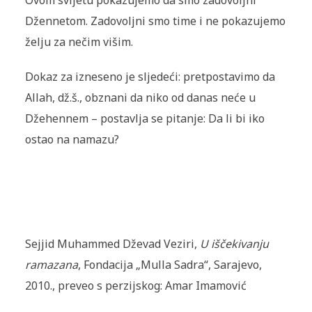
Ovom svijetu pokazujemo da smo zadovoljni
Džennetom. Zadovoljni smo time i ne pokazujemo
želju za nečim višim.
Dokaz za izneseno je sljedeći: pretpostavimo da
Allah, dž.š., obznani da niko od danas neće u
Džehennem – postavlja se pitanje: Da li bi iko
ostao na namazu?
Sejjid Muhammed Dževad Veziri,
U iščekivanju
ramazana
, Fondacija „Mulla Sadra“, Sarajevo,
2010., preveo s perzijskog: Amar Imamović