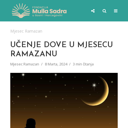
Mjesec Ramazan
UČENJE DOVE U MJESECU
RAMAZANU
Mjesec Ramazan
8 Marta, 2024
3 min čitanja