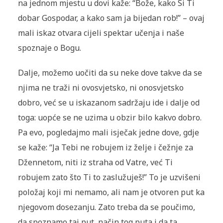
na jednom mjestu u dovi kaže: “Bože, kako Si Ti
dobar Gospodar, a kako sam ja bijedan rob!” – ovaj
mali iskaz otvara cijeli spektar učenja i naše
spoznaje o Bogu.
Dalje, možemo uočiti da su neke dove takve da se
njima ne traži ni ovosvjetsko, ni onosvjetsko
dobro, već se u iskazanom sadržaju ide i dalje od
toga: uopće se ne uzima u obzir bilo kakvo dobro.
Pa evo, pogledajmo mali isječak jedne dove, gdje
se kaže: “Ja Tebi ne robujem iz želje i čežnje za
Džennetom, niti iz straha od Vatre, već Ti
robujem zato što Ti to zaslužuješ!” To je uzvišeni
položaj koji mi nemamo, ali nam je otvoren put ka
njegovom dosezanju. Zato treba da se poučimo,
da spoznamo taj put, način tog puta i da ta