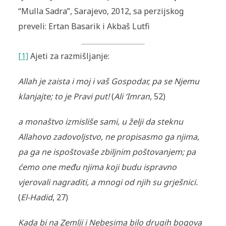
“Mulla Sadra”, Sarajevo, 2012, sa perzijskog
preveli: Ertan Basarik i Akbaš Lutfi
[1]
Ajeti za razmišljanje:
Allah je zaista i moj i vaš Gospodar, pa se Njemu
klanjajte; to je Pravi put!
(
Ali
‘
Imran
, 52)
a
monaštvo izmisliše sami, u želji da steknu
Allahovo zadovoljstvo, ne propisasmo ga njima,
pa ga ne ispoštovaše zbiljnim poštovanjem; pa
ćemo one među njima koji budu ispravno
vjerovali nagraditi, a mnogi od njih su grješnici.
(
El-Hadid
, 27)
Kada bi na Zemlji i Nebesima bilo drugih bogova