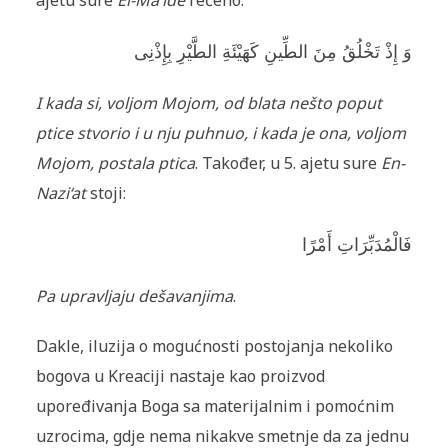
ajetu sure
El-Ma’ide
rečeno:
وَ إِذْ تَخْلُقُ مِنَ الطِّينِ كَهَيْئَةِ الطَّيْرِ بِإِذْنِى
I kada si, voljom Mojom, od blata nešto poput
ptice stvorio i u nju puhnuo, i kada je ona, voljom
Mojom, postala ptica
. Također, u 5. ajetu sure
En-
Nazi‘at
stoji:
فَالْمُدَبِّرَاتِ أَمْرًا
Pa upravljaju dešavanjima
.
Dakle, iluzija o mogućnosti postojanja nekoliko
bogova u Kreaciji nastaje kao proizvod
upoređivanja Boga sa materijalnim i pomoćnim
uzrocima, gdje nema nikakve smetnje da za jednu