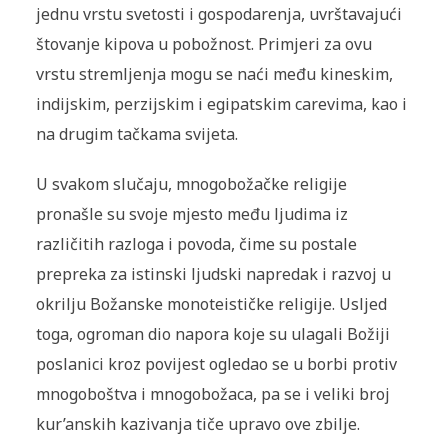
jednu vrstu svetosti i gospodarenja, uvrštavajući
štovanje kipova u pobožnost. Primjeri za ovu
vrstu stremljenja mogu se naći među kineskim,
indijskim, perzijskim i egipatskim carevima, kao i
na drugim tačkama svijeta.
U svakom slučaju, mnogobožačke religije
pronašle su svoje mjesto među ljudima iz
različitih razloga i povoda, čime su postale
prepreka za istinski ljudski napredak i razvoj u
okrilju Božanske monoteističke religije. Usljed
toga, ogroman dio napora koje su ulagali Božiji
poslanici kroz povijest ogledao se u borbi protiv
mnogoboštva i mnogobožaca, pa se i veliki broj
kur’anskih kazivanja tiče upravo ove zbilje.