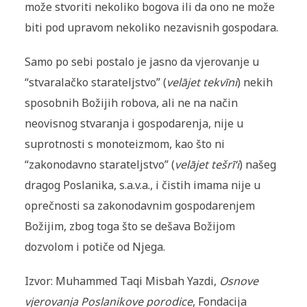
može stvoriti nekoliko bogova ili da ono ne može
biti pod upravom nekoliko nezavisnih gospodara.
Samo po sebi postalo je jasno da vjerovanje u
“stvaralačko starateljstvo” (
velājet tekvīni
) nekih
sposobnih Božijih robova, ali ne na način
neovisnog stvaranja i gospodarenja, nije u
suprotnosti s monoteizmom, kao što ni
“zakonodavno starateljstvo” (
velājet tešrī‘i
) našeg
dragog Poslanika, s.a.v.a., i čistih imama nije u
oprečnosti sa zakonodavnim gospodarenjem
Božijim, zbog toga što se dešava Božijom
dozvolom i potiče od Njega.
Izvor: Muhammed Taqi Misbah Yazdi,
Osnove
vjerovanja Poslanikove porodice
, Fondacija