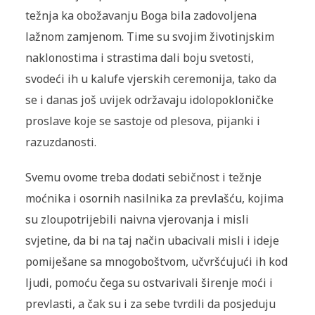
težnja ka obožavanju Boga bila zadovoljena
lažnom zamjenom. Time su svojim životinjskim
naklonostima i strastima dali boju svetosti,
svodeći ih u kalufe vjerskih ceremonija, tako da
se i danas još uvijek održavaju idolopokloničke
proslave koje se sastoje od plesova, pijanki i
razuzdanosti.
Svemu ovome treba dodati sebičnost i težnje
moćnika i osornih nasilnika za prevlašću, kojima
su zloupotrijebili naivna vjerovanja i misli
svjetine, da bi na taj način ubacivali misli i ideje
pomiješane sa mnogoboštvom, učvršćujući ih kod
ljudi, pomoću čega su ostvarivali širenje moći i
prevlasti, a čak su i za sebe tvrdili da posjeduju