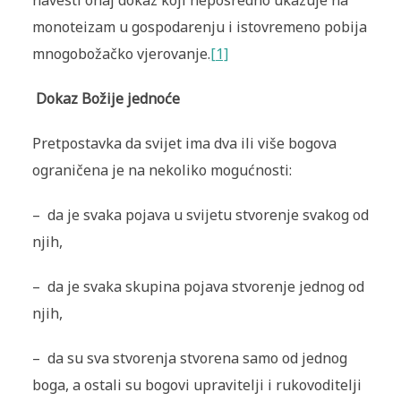
navesti onaj dokaz koji neposredno ukazuje na
monoteizam u gospodarenju i istovremeno pobija
mnogobožačko vjerovanje.
[1]
Dokaz Božije jednoće
Pretpostavka da svijet ima dva ili više bogova
ograničena je na nekoliko mogućnosti:
– da je svaka pojava u svijetu stvorenje svakog od
njih,
– da je svaka skupina pojava stvorenje jednog od
njih,
– da su sva stvorenja stvorena samo od jednog
boga, a ostali su bogovi upravitelji i rukovoditelji