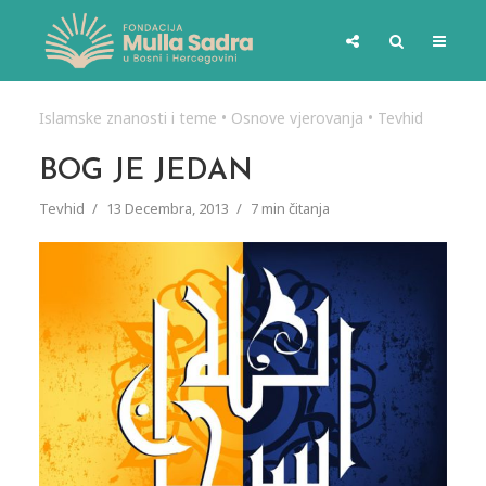
Islamske znanosti i teme
•
Osnove vjerovanja
•
Tevhid
BOG JE JEDAN
Tevhid
13 Decembra, 2013
7 min čitanja