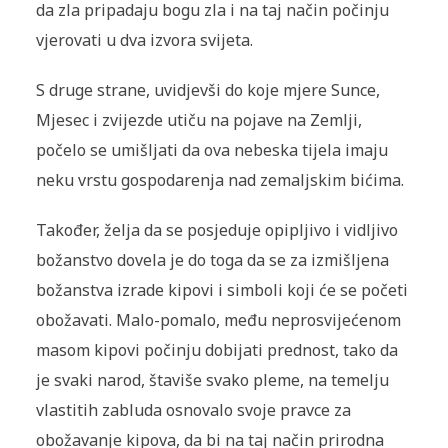
da zla pripadaju bogu zla i na taj način počinju
vjerovati u dva izvora svijeta.
S druge strane, uvidjevši do koje mjere Sunce,
Mjesec i zvijezde utiču na pojave na Zemlji,
počelo se umišljati da ova nebeska tijela imaju
neku vrstu gospodarenja nad zemaljskim bićima.
Također, želja da se posjeduje opipljivo i vidljivo
božanstvo dovela je do toga da se za izmišljena
božanstva izrade kipovi i simboli koji će se početi
obožavati. Malo-pomalo, među neprosvijećenom
masom kipovi počinju dobijati prednost, tako da
je svaki narod, štaviše svako pleme, na temelju
vlastitih zabluda osnovalo svoje pravce za
obožavanje kipova, da bi na taj način prirodna