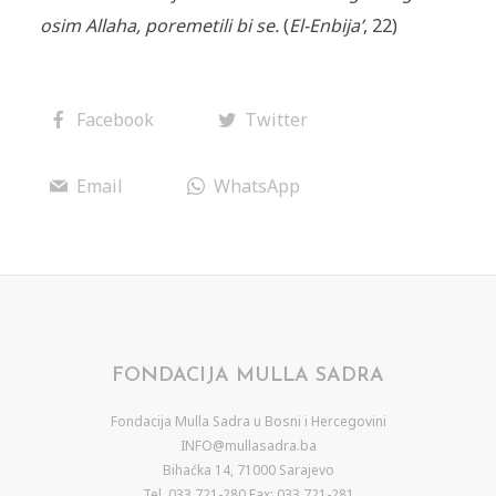
osim Allaha, poremetili bi se.
(
El-Enbija’
, 22)
Facebook
Twitter
Email
WhatsApp
FONDACIJA MULLA SADRA
Fondacija Mulla Sadra u Bosni i Hercegovini
INFO@mullasadra.ba
Bihaćka 14, 71000 Sarajevo
Tel. 033 721-280 Fax: 033 721-281