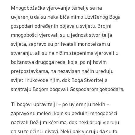
Mnogobožačka vjerovanja temelje se na
uvjerenju da su neka bića mimo Uzvišenog Boga
gospodari određenih pojava u svijetu. Brojni
mnogobošci vjerovali su u jednost stvoritelja
svijeta, zapravo su prihvatali monoteizam u
stvaranju, ali su na nižim stepenima vjerovali u
božanstva drugoga reda, koja, po njihovim
pretpostavkama, na nezavisan način uređuju
svijet i rukovode njim, dok Boga Stvoritelja
smatraju Bogom bogova i Gospodarom gospodara.
Ti bogovi upravitelji – po uvjerenju nekih –
zapravo su meleci, koje su beduini mnogobošci
nazivali Božijim kćerima, dok neki drugi vjeruju
da su to džini i divovi. Neki pak vjeruju da su to