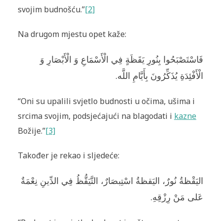
svojim budnošću.”
[2]
Na drugom mjestu opet kaže:
فَاسْتَصْبَحُوا بِنُورِ يَقَظَةٍ فِي الْأَسْمَاعِ وَ الْأَبْصَارِ وَ
الْأَفْئِدَةِ يُذَكِّرُونَ بِأَيَّامِ اللَّه.
“Oni su upalili svjetlo budnosti u očima, ušima i
srcima svojim, podsjećajući na blagodati i
kazne
Božije.”
[3]
Također je rekao i sljedeće:
اليَقْظةُ نُورٌ، اليَقظةُ اسْتِبصَارٌ، التَّيَقُّظُ فِي الدِّينِ نِعْمَةٌ
عَلى مَنْ رِزْقِهِ.