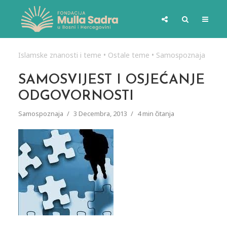
Islamske znanosti i teme
•
Ostale teme
•
Samospoznaja
SAMOSVIJEST I OSJEĆANJE
ODGOVORNOSTI
Samospoznaja
3 Decembra, 2013
4 min čitanja