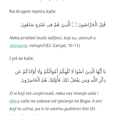
Na drugom mjestu kaže:
قُتِلَ الْخَرَّاصُونَ ۝ الَّذِينَ هُمْ فِى غَمْرَةٍ سَاهُونَ
Neka prokleti budu lažljivci, koji su, utonuli u
neznanje
, nehajni!
(Ez-Zarijat, 10-11)
I još se kaže:
يَا أَيُّهَا الَّذِينَ آمَنُوا لَا تُلْهِكُمْ أَمْوَالُكُمْ وَلَا أَوْلَادُكُمْ عَن
ذِكْرِ اللَّهِ وَمَن يَفْعَلْ ذَلِكَ فَأُوْلَئِكَ هُمُ الْخَاسِرُونَ
O vi koji ste uzvjerovali, neka vas imanja vaša i
djeca
vaša ne zabave od sjećanja na Boga. A oni
koji to učine, pa ti će uistinu gubitnici biti
. (El-