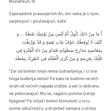
Munafikun, 9)
Zapovjednik pravovjernih Ali, mir neka je s njim,
savjetujući i poučavajući, kaže:
أَ مَا مِنْ دَائِكَ بُلُولٌ أَمْ لَيْسَ مِنْ نَوْمَتِكَ يَقَظَةٌ … وَ
كَيْفَ لَا يُوقِظُكَ خَوْفُ بَيَاتِ نَقِمَةٍ وَ قَدْ تَوَرَّطْتَ
بِمَعَاصِيهِ مَدَارِجَ سَطَوَاتِهِ فَتَدَاوَ مِنْ دَاءِ الْفَتْرَةِ فِي
قَلْبِكَ بِعَزِيمَةٍ وَ مِنْ كَرَى الْغَفْلَةِ فِي نَاظِرِكَ بِيَقَظَة.
“Zar od bolesti tvoje nema ozdravljenja, i iz sna
tvoga buđenja nema? Pa kako te budnim ne drži
strah od noćnih napada srdžbe, a već si dobrano,
ne pokoravajući Mu se, zagazio putima ljutnje
Njegove? Pa izliječi bolest klonulosti u srcu
svome odlučnošću, a drijemež nemara u očima