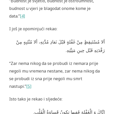
“Budnost je svjetlo, budnost je oštroumnost,
budnost u vjeri je blagodat onome kome je
data.”
[4]
I još je opominjući rekao:
ألا مُسْتَيقِظٍ مِنْ غَفْلةٍ قَبْلَ نَفادِ مُدَّتِهِ، ألا مُنْتَبِهٍ مِنْ
رَقْدَتِهِ قَبْل حِينِ مَنِيَّتِهِ.
“Zar nema nikog da se probudi iz nemara prije
negoli mu vremena nestane, zar nema nikog da
se probudi iz sna prije negoli mu smrt
nastupi.”
[5]
Isto tako je rekao i sljedeće:
إِيَّاكَ وَ الْغَفْلة فَفِيها تكونُ قَساوَةُ الْقَلْبِ.