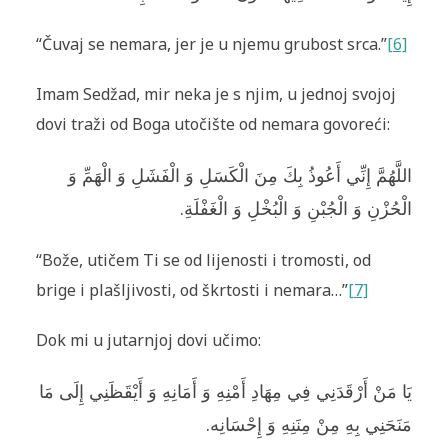
“Čuvaj se nemara, jer je u njemu grubost srca.”
[6]
Imam Sedžad, mir neka je s njim, u jednoj svojoj
dovi traži od Boga utočište od nemara govoreći:
اللَّهُمَّ إِنِّي أَعُوذُ بِكَ مِنَ الْكَسَلِ وَ الْفَشَلِ وَ الْهَمِّ وَ
الْحُزْنِ وَ الْجُبْنِ وَ الْبُخْلِ وَ الْغَفْلَةِ.
“Bože, utičem Ti se od lijenosti i tromosti, od
brige i plašljivosti, od škrtosti i nemara…”
[7]
Dok mi u jutarnjoj dovi učimo:
يَا مَنْ أَرْقَدَنِي فِي مِهَادِ أَمْنِهِ وَ أَمَانِهِ وَ أَيْقَظَنِي إِلَى مَا
مَنَحَنِي بِهِ مِنْ مِنَنِهِ وَ إِحْسَانِه.