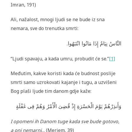
Imran, 191)
Ali, nažalost, mnogi ljudi se ne bude iz sna
nemara, sve do trenutka smrti:
النَّاسُ نِيَامٌ إِذَا مَاتُوا انْتَبَهُوا.
“Ljudi spavaju, a kada umru, probudit će se.”
[1]
Međutim, kakve koristi kada će budnost poslije
smrti samo uzrokovati kajanje i tugu, a uzvišeni
Bog plaši ljude tim danom gdje kaže:
وَأَنذِرْهُمْ يَوْمَ الْحَسْرَةِ إِذْ قُضِىَ الْأَمْرُ وَهُمْ فِى غَفْلَةٍ
I opomeni ih Danom tuge kada sve bude gotovo,
a oni nemarni
… (Merjem, 39)