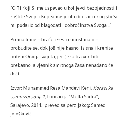
“O Ti Koji Si me uspavao u kolijevci bezbjednosti i
zaštite Svoje i Koji Si me probudio radi onog što Si
mi podario od blagodati i dobročinstva Svoga…”
Prema tome – braćo i sestre muslimani –
probudite se, dok još nije kasno, iz sna i krenite
putem Onoga svijeta, jer će sutra već biti
prekasno, a vjesnik smrtnoga časa nenadano će
doći.
Izvor:
Muhammed Reza Mahdevi Keni,
Koraci ka
samoizgradnji 1
, Fondacija “Mulla Sadra”,
Sarajevo, 2011., preveo sa perzijskog: Samed
Jelešković