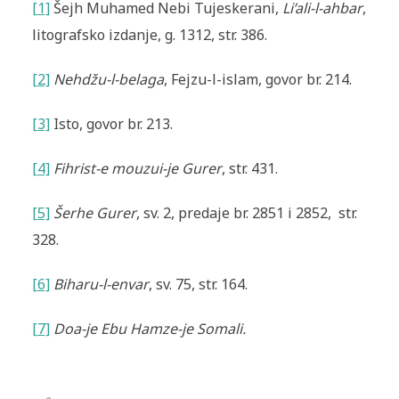
[1]
Šejh Muhamed Nebi Tujeskerani,
Li’ali-l-ahbar
,
litografsko izdanje, g. 1312, str. 386.
[2]
Nehdžu-l-belaga
, Fejzu-l-islam, govor br. 214.
[3]
Isto, govor br. 213.
[4]
Fihrist-e mouzui-je Gurer
, str. 431.
[5]
Šerhe Gurer
, sv. 2, predaje br. 2851 i 2852, str.
328.
[6]
Biharu-l-envar
, sv. 75, str. 164.
[7]
Doa-je Ebu Hamze-je Somali.