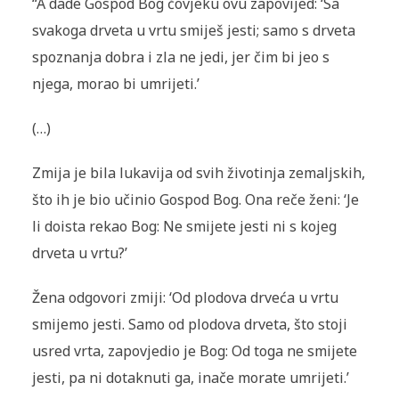
“A dade Gospod Bog čovjeku ovu zapovijed: ‘Sa
svakoga drveta u vrtu smiješ jesti; samo s drveta
spoznanja dobra i zla ne jedi, jer čim bi jeo s
njega, morao bi umrijeti.’
(…)
Zmija je bila lukavija od svih životinja zemaljskih,
što ih je bio učinio Gospod Bog. Ona reče ženi: ‘Je
li doista rekao Bog: Ne smijete jesti ni s kojeg
drveta u vrtu?’
Žena odgovori zmiji: ‘Od plodova drveća u vrtu
smijemo jesti. Samo od plodova drveta, što stoji
usred vrta, zapovjedio je Bog: Od toga ne smijete
jesti, pa ni dotaknuti ga, inače morate umrijeti.’