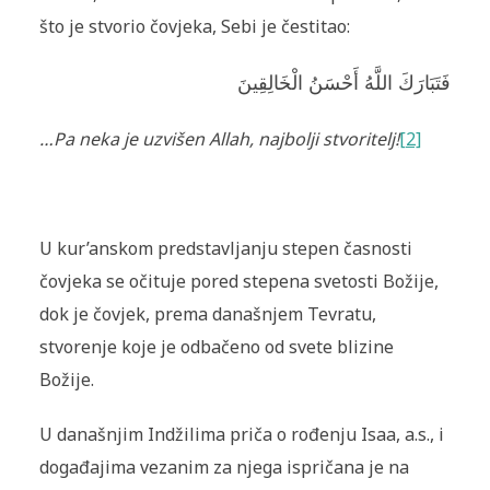
što je stvorio čovjeka, Sebi je čestitao:
فَتَبَارَكَ اللَّهُ أَحْسَنُ الْخَالِقِينَ
…Pa neka je uzvišen Allah, najbolji stvoritelj!
[2]
U kur’anskom predstavljanju stepen časnosti
čovjeka se očituje pored stepena svetosti Božije,
dok je čovjek, prema današnjem Tevratu,
stvorenje koje je odbačeno od svete blizine
Božije.
U današnjim Indžilima priča o rođenju Isaa, a.s., i
događajima vezanim za njega ispričana je na