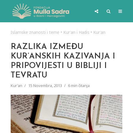
Islamske znanosti i teme
•
Kur'an i Hadis
•
Kur'an
RAZLIKA IZMEĐU
KUR’ANSKIH KAZIVANJA I
PRIPOVIJESTI U BIBLIJI I
TEVRATU
Kur'an
15 Novembra, 2013
6 min čitanja