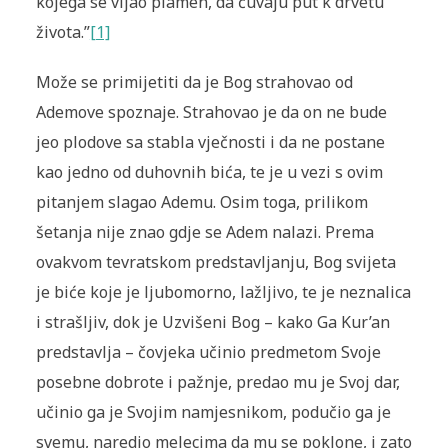
kojega se vijao plamen, da čuvaju put k drvetu
života.”
[1]
Može se primijetiti da je Bog strahovao od
Ademove spoznaje. Strahovao je da on ne bude
jeo plodove sa stabla vječnosti i da ne postane
kao jedno od duhovnih bića, te je u vezi s ovim
pitanjem slagao Ademu. Osim toga, prilikom
šetanja nije znao gdje se Adem nalazi. Prema
ovakvom tevratskom predstavljanju, Bog svijeta
je biće koje je ljubomorno, lažljivo, te je neznalica
i strašljiv, dok je Uzvišeni Bog – kako Ga Kur’an
predstavlja – čovjeka učinio predmetom Svoje
posebne dobrote i pažnje, predao mu je Svoj dar,
učinio ga je Svojim namjesnikom, podučio ga je
svemu, naredio melecima da mu se poklone, i zato