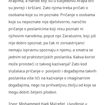
Arapima, a narodi koji su u susjedstvu Arapa bili
su jevreji i kršćani. Zato njima treba pričati o
osobama koje su im poznate. Pričanje o osobama
koje su nepoznate nije djelotvorno, naročito
pričanje o poslanicima koji nisu poznati ni
njihovim narodima, poput npr. Zaratustre, koji još
nije dobro spoznat, pa čak ni zoroastrijanci
nemaju ispravnu spoznaju o njemu, a smatra se
jednim od prahistorijskih poslanika. Kakva korist
može proisteći iz takvog kazivanja? Zato kod
slušalaca pričanje o povijesti i događajima takvih
poslanika više liči na kazivanje o imaginarnim
događajima, nego na prihvatljivu zbilju od koje se
mogu dobiti željeni plodovi.
Izvor:
Mohammed Hadi Ma’refet
,
Uvođenje u