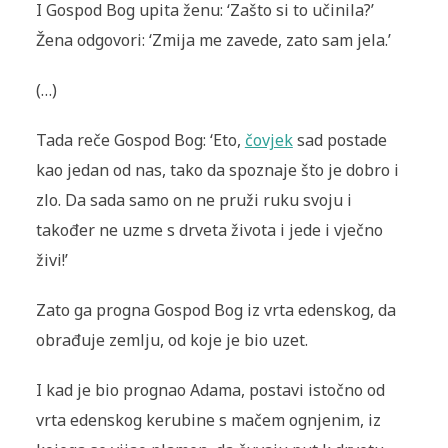
I Gospod Bog upita ženu: ‘Zašto si to učinila?’
Žena odgovori: ‘Zmija me zavede, zato sam jela.’
(…)
Tada reče Gospod Bog: ‘Eto,
čovjek
sad postade
kao jedan od nas, tako da spoznaje što je dobro i
zlo. Da sada samo on ne pruži ruku svoju i
također ne uzme s drveta života i jede i vječno
živi!’
Zato ga progna Gospod Bog iz vrta edenskog, da
obrađuje zemlju, od koje je bio uzet.
I kad je bio prognao Adama, postavi istočno od
vrta edenskog kerubine s mačem ognjenim, iz