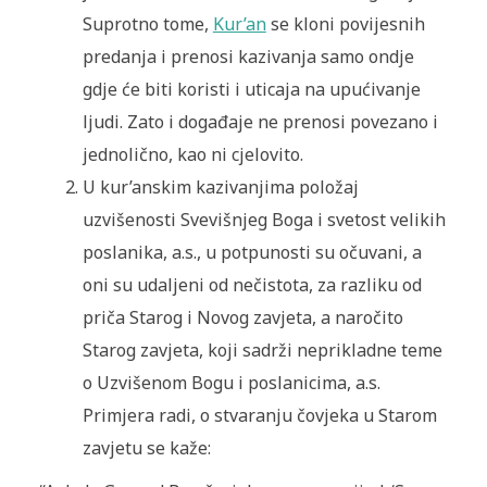
Suprotno tome,
Kur’an
se kloni povijesnih
predanja i prenosi kazivanja samo ondje
gdje će biti koristi i uticaja na upućivanje
ljudi. Zato i događaje ne prenosi povezano i
jednolično, kao ni cjelovito.
U kur’anskim kazivanjima položaj
uzvišenosti Svevišnjeg Boga i svetost velikih
poslanika, a.s., u potpunosti su očuvani, a
oni su udaljeni od nečistota, za razliku od
priča Starog i Novog zavjeta, a naročito
Starog zavjeta, koji sadrži neprikladne teme
o Uzvišenom Bogu i poslanicima, a.s.
Primjera radi, o stvaranju čovjeka u Starom
zavjetu se kaže: