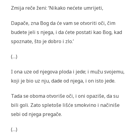
Zmija reče ženi: ‘Nikako nećete umrijeti,
Dapače, zna Bog da će vam se otvoriti oči, čim
budete jeli s njega, i da ćete postati kao Bog, kad
spoznate, što je dobro i zlo.’
(…)
I ona uze od njegova ploda i jede; i mužu svojemu,
koji je bio uz nju, dade od njega, i on isto jede.
Tada se oboma otvoriše oči, i oni opaziše, da su
bili goli. Zato spletoše lišće smokvino i načiniše
sebi od njega pregače.
(…)