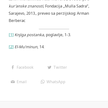
kur’anske znanosti
, Fondacija „Mulla Sadra“,
Sarajevo, 2013., preveo sa perzijskog: Arman
Berberac
[1]
Knjiga postanka
, poglavlje, 1-3.
[2]
El-Mu’minun
, 14.
Facebook
Twitter
Email
WhatsApp