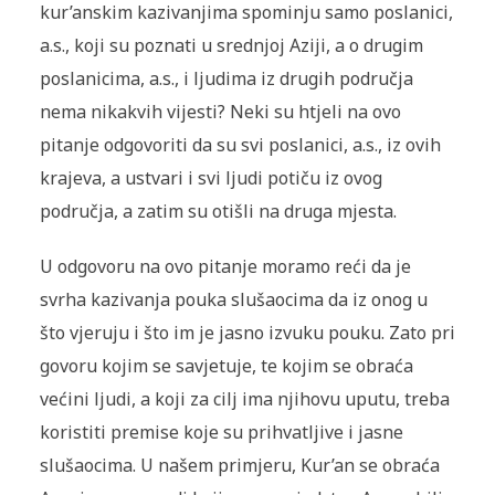
kur’anskim kazivanjima spominju samo poslanici,
a.s., koji su poznati u srednjoj Aziji, a o drugim
poslanicima, a.s., i ljudima iz drugih područja
nema nikakvih vijesti? Neki su htjeli na ovo
pitanje odgovoriti da su svi poslanici, a.s., iz ovih
krajeva, a ustvari i svi ljudi potiču iz ovog
područja, a zatim su otišli na druga mjesta.
U odgovoru na ovo pitanje moramo reći da je
svrha kazivanja pouka slušaocima da iz onog u
što vjeruju i što im je jasno izvuku pouku. Zato pri
govoru kojim se savjetuje, te kojim se obraća
većini ljudi, a koji za cilj ima njihovu uputu, treba
koristiti premise koje su prihvatljive i jasne
slušaocima. U našem primjeru, Kur’an se obraća