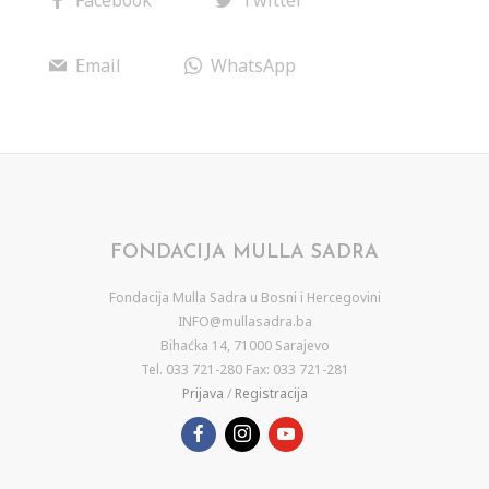
Facebook
Twitter
Email
WhatsApp
FONDACIJA MULLA SADRA
Fondacija Mulla Sadra u Bosni i Hercegovini
INFO@mullasadra.ba
Bihaćka 14, 71000 Sarajevo
Tel. 033 721-280 Fax: 033 721-281
Prijava
/
Registracija