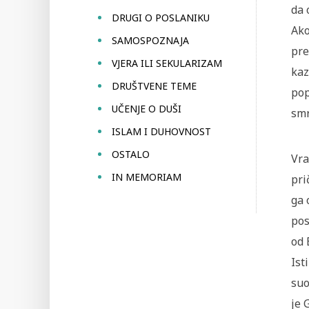
da 
DRUGI O POSLANIKU
Ako
SAMOSPOZNAJA
pre
VJERA ILI SEKULARIZAM
kaz
DRUŠTVENE TEME
pop
UČENJE O DUŠI
smr
ISLAM I DUHOVNOST
OSTALO
Vra
IN MEMORIAM
pri
ga 
pos
od 
Ist
suo
je 