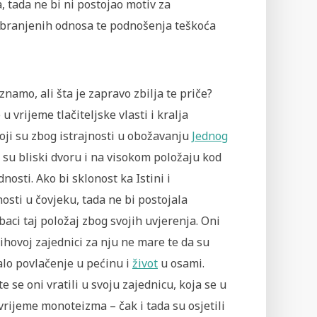
, tada ne bi ni postojao motiv za
zabranjenih odnosa te podnošenja teškoća
znamo, ali šta je zapravo zbilja te priče?
 vrijeme tlačiteljske vlasti i kralja
oji su zbog istrajnosti u obožavanju
Jednog
li su bliski dvoru i na visokom položaju kod
dnosti. Ako bi sklonost ka Istini i
osti u čovjeku, tada ne bi postojala
aci taj položaj zbog svojih uvjerenja. Oni
jihovoj zajednici za nju ne mare te da su
alo povlačenje u pećinu i
život
u osami.
e se oni vratili u svoju zajednicu, koja se u
rijeme monoteizma – čak i tada su osjetili