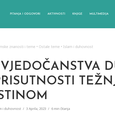
PITANJA I ODGOVORI
AKTIVNOSTI
KNJIGE
MULTIMEDIJA
amske znanosti i teme
•
Ostale teme
•
Islam i duhovnost
SVJEDOČANSTVA 
PRISUTNOSTI TEŽN
ISTINOM
m i duhovnost
3 Aprila, 2023
6 min čitanja