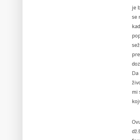
je 
se 
kad
pop
sež
pre
doz
Da 
živ
mi 
koj
Ovu
dž.