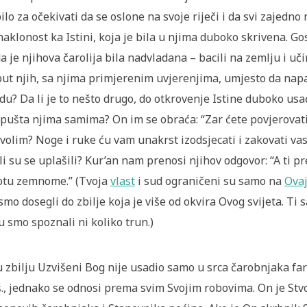
bilo za očekivati da se oslone na svoje riječi i da svi zajedn
naklonost ka Istini, koja je bila u njima duboko skrivena. 
a je njihova čarolija bila nadvladana – bacili na zemlju i u
ut njih, sa njima primjerenim uvjerenjima, umjesto da napa
du? Da li je to nešto drugo, do otkrovenje Istine duboko usa
pušta njima samima? On im se obraća: “Zar ćete povjerovati
volim? Noge i ruke ću vam unakrst izodsjecati i zakovati va
li su se uplašili? Kur’an nam prenosi njihov odgovor: “A ti
otu zemnome.” (Tvoja
vlast
i sud ograničeni su samo na
Ovaj
smo dosegli do zbilje koja je više od okvira Ovog svijeta. Ti
u smo spoznali ni koliko trun.)
 zbilju Uzvišeni Bog nije usadio samo u srca čarobnjaka far
š., jednako se odnosi prema svim Svojim robovima. On je Stvori