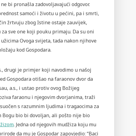
ne bi pronašla zadovoljavajući odgovor.
rednost samoći i životu u pećini, pa i smrti,
n žrtvuju zbog Istine ostaje zauvijek,
za sve one koji pouku primaju. Da su oni
vim užicima Ovoga svijeta, tada nakon njihove
položaju kod Gospodara.
s., drugi je primjer koji navodimo u našoj
ijed Gospodara otišao na faraonov dvor da
u, a.s., i ustao protiv ovog Božijeg
poziva faraonu i njegovim dvorjanima, traži
e suočen s razumnim ljudima i tragaocima za
Bogu bio bi dovoljan, ali pošto nije bio
žizom
. Jedna od njegovih mudžiza koju mu
rirode da mu je Gospodar zapovjedio: “Baci