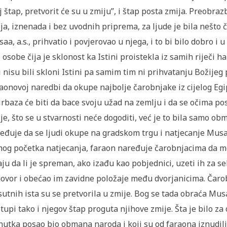
j štap, pretvorit će su u zmiju”, i štap posta zmija. Preobra
ja, iznenada i bez uvodnih priprema, za ljude je bila nešto
aa, a.s., prihvatio i povjerovao u njega, i to bi bilo dobro i 
 osobe čija je sklonost ka Istini proistekla iz samih riječi ha
i nisu bili skloni Istini pa samim tim ni prihvatanju Božijeg
aonovoj naredbi da okupe najbolje čarobnjake iz cijelog Egi
irbaza će biti da bace svoju užad na zemlju i da se očima p
je, što se u stvarnosti neće dogoditi, već je to bila samo 
eđuje da se ljudi okupe na gradskom trgu i natjecanje Musaa,
og početka natjecanja, faraon naređuje čarobnjacima da mor
aju da li je spreman, ako izađu kao pobjednici, uzeti ih za s
ovor i obećao im zavidne položaje među dvorjanicima. Čarobn
sutnih ista su se pretvorila u zmije. Bog se tada obraća Musau,
tupi tako i njegov štap proguta njihove zmije. Šta je bilo za
nutka posao bio obmana naroda i koji su od faraona iznudil