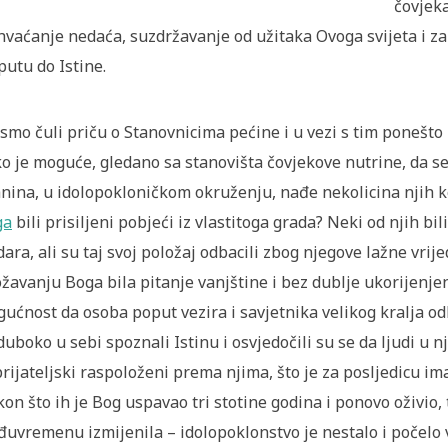
čovjeka
hvaćanje nedaća, suzdržavanje od užitaka Ovoga svijeta i 
putu do Istine.
 smo čuli priču o Stanovnicima pećine i u vezi s tim ponešto 
o je moguće, gledano sa stanovišta čovjekove nutrine, da se u
anina, u idolopokloničkom okruženju, nađe nekolicina njih k
ga
bili prisiljeni pobjeći iz vlastitoga grada? Neki od njih bi
dara, ali su taj svoj položaj odbacili zbog njegove lažne vrije
žavanju Boga bila pitanje vanjštine i bez dublje ukorijenjen
ućnost da osoba poput vezira i savjetnika velikog kralja odb
duboko u sebi spoznali Istinu i osvjedočili su se da ljudi u n
rijateljski raspoloženi prema njima, što je za posljedicu im
on što ih je Bog uspavao tri stotine godina i ponovo oživio, t
uvremenu izmijenila – idolopoklonstvo je nestalo i počelo v