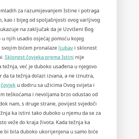
 mladih za razumijevanjem Istine i potraga
, kao i bijeg od spoljašnjosti ovog varljivog
 ukazuje na zaključak da je Uzvišeni Bog
 u njih usadio osjećaj pomoću kojeg
m svojim bićem pronalaze
ljubav
i sklonost
ni.
Sklonost čovjeka prema Istini
nije
a težnja, već je duboko usađena u njegovo
er da ta težnja dolazi izvana, a ne iznutra,
i
čovjek
u dodiru sa užicima Ovog svijeta i
im teškoćama i nevoljama brzo odustao od
 dok nam, s druge strane, povijest svjedoči
ežnja ka istini tako duboko u njemu da se za
sto veže do kraja života. Kada težnja ka
ne bi bila duboko ukorijenjena u samo biće