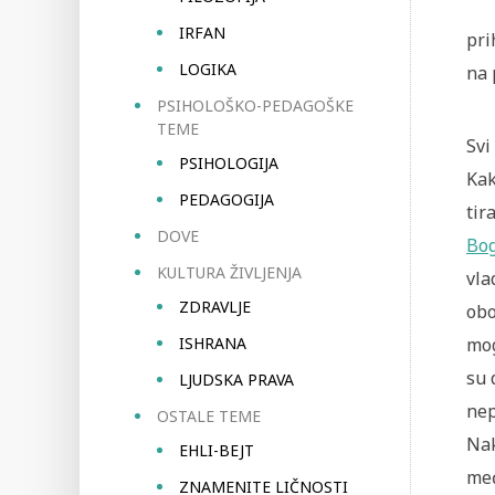
IRFAN
pri
LOGIKA
na 
PSIHOLOŠKO-PEDAGOŠKE
TEME
Svi
PSIHOLOGIJA
Kak
PEDAGOGIJA
tir
DOVE
Bo
KULTURA ŽIVLJENJA
vla
ZDRAVLJE
obo
ISHRANA
mog
su 
LJUDSKA PRAVA
nep
OSTALE TEME
Nak
EHLI-BEJT
međ
ZNAMENITE LIČNOSTI