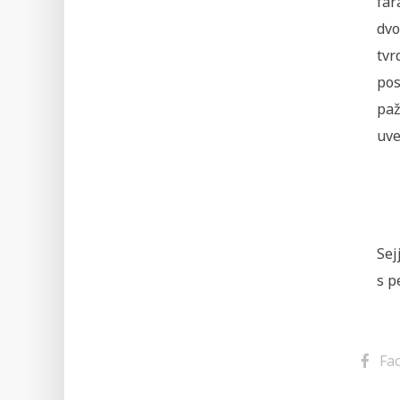
far
dvo
tvr
pos
paž
uve
Sej
s p
Fa