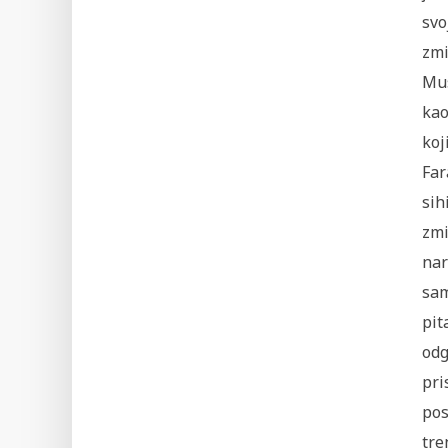
svo
zmi
Mus
kao
koj
Far
sih
zmi
nar
sam
pit
odg
pri
pos
tre