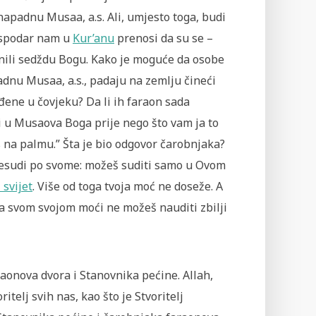
o napadnu Musaa, a.s. Ali, umjesto toga, budi
Gospodar nam u
Kur’anu
prenosi da su se –
činili sedždu Bogu. Kako je moguće da osobe
dnu Musaa, a.s., padaju na zemlju čineći
đene u čovjeku? Da li ih faraon sada
 u Musaova Boga prije nego što vam ja to
s na palmu.” Šta je bio odgovor čarobnjaka?
 presudi po svome: možeš suditi samo u Ovom
 svijet
. Više od toga tvoja moć ne doseže. A
 sa svom svojom moći ne možeš nauditi zbilji
aonova dvora i Stanovnika pećine. Allah,
telj svih nas, kao što je Stvoritelj