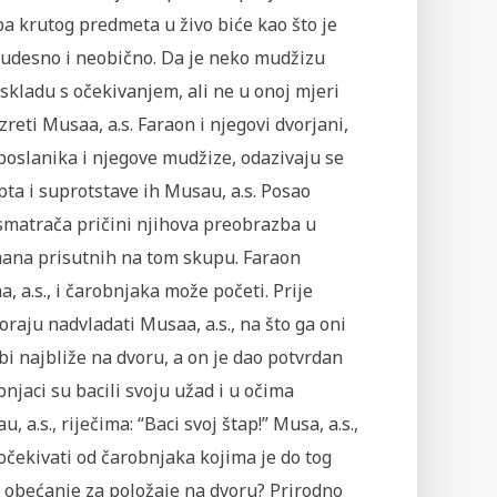
zba krutog predmeta u živo biće kao što je
 čudesno i neobično. Da je neko mudžizu
u skladu s očekivanjem, ali ne u onoj mjeri
zreti Musaa, a.s. Faraon i njegovi dvorjani,
 poslanika i njegove mudžize, odazivaju se
pta i suprotstave ih Musau, a.s. Posao
osmatrača pričini njihova preobrazba u
obmana prisutnih na tom skupu. Faraon
 a.s., i čarobnjaka može početi. Prije
aju nadvladati Musaa, a.s., na što ga oni
ebi najbliže na dvoru, a on je dao potvrdan
jaci su bacili svoju užad i u očima
 a.s., riječima: “Baci svoj štap!” Musa, a.s.,
 očekivati od čarobnjaka kojima je do tog
i obećanje za položaje na dvoru? Prirodno