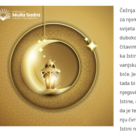
Čežnja
za njom
svijeta
duboko
čitavi
ka Isti
vanjsk
biće. J
tada b
njegov
Istine,
da je t
nju čvr
Istini 