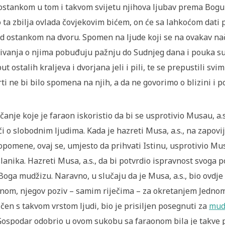
ostankom u tom i takvom svijetu njihova ljubav prema Bogu 
 ta zbilja ovlada čovjekovim bićem, on će sa lahkoćom dati p
d ostankom na dvoru. Spomen na ljude koji se na ovakav nači
ivanja o njima pobuđuju pažnju do Sudnjeg dana i pouka su 
ut ostalih kraljeva i dvorjana jeli i pili, te se prepustili s
ti ne bi bilo spomena na njih, a da ne govorimo o blizini i 
čanje koje je faraon iskoristio da bi se usprotivio Musau, a.
či o slobodnim ljudima. Kada je hazreti Musa, a.s., na zapov
opomene, ovaj se, umjesto da prihvati Istinu, usprotivio Musa
lanika. Hazreti Musa, a.s., da bi potvrdio ispravnost svoga 
Boga mudžizu. Naravno, u slučaju da je Musa, a.s., bio ovdj
inom, njegov poziv – samim riječima – za okretanjem Jednom 
čen s takvom vrstom ljudi, bio je prisiljen posegnuti za
mud
Gospodar odobrio u ovom sukobu sa faraonom bila je takve p