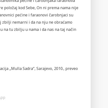
 Stanovnika pećine i čarobnjaka faraonova
ire položaj kod Sebe, On ni prema nama nije
novnici pećine i faraonovi čarobnjaci su
oj zbilji nemarni i da na nju ne obraćamo
 na tu zbilju u nama i da nas na taj način
dacija „Mulla Sadra“, Sarajevo, 2010., preveo
App