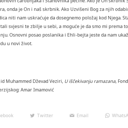
aonovih čarobnjaka i Stanovnika pećine. Ako je On skrbnik
ra, onda je On i naš skrbnik. Ako Uzvišeni Bog za njih odab
dica niti nam uskraćuje da dosegnemo položaj kod Njega. Sta
tali svjesni te zbilje u sebi, a moguće je da smo mi prema t
nju. Osnovni posao poslanika i Ehli-bejta jeste da nam ukažu
du u novi život.
jid Muhammed Dževad Veziri,
U iščekivanju ramazana
, Fon
erzijskog: Amar Imamović
cebook
Twitter
Email
Whats