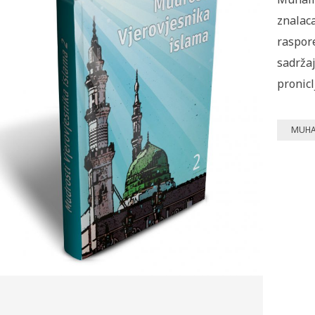
znalaca
raspor
sadrža
pronicl
MUHA