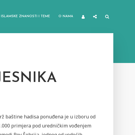
ISLAMSKE ZNANOSTI I TEME
O NAMA
JESNIKA
rž baštine hadisa ponuđena je u izboru od
1.000 primjera pod uredničkim vođenjem
edi Rey Šehrija, jednog od vodećih