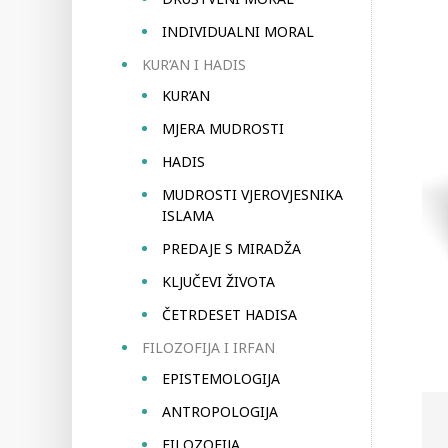
INDIVIDUALNI MORAL
KUR’AN I HADIS
KUR’AN
MJERA MUDROSTI
HADIS
MUDROSTI VJEROVJESNIKA
ISLAMA
PREDAJE S MIRADŽA
KLJUČEVI ŽIVOTA
ČETRDESET HADISA
FILOZOFIJA I IRFAN
EPISTEMOLOGIJA
ANTROPOLOGIJA
FILOZOFIJA