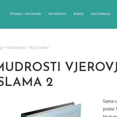
PITANJA I ODGOVORI
AKTIVNOSTI
KNJIGE
MULTIMEDIJA
ige
•
Izdavaštvo "Mulla Sadra"
MUDROSTI VJEROV
ISLAMA 2
Sama s
preko 
Muhamm