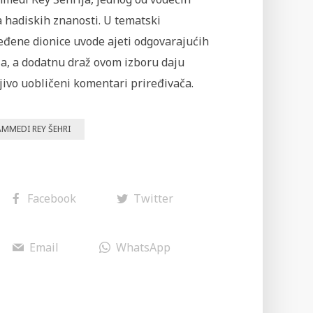
 hadiskih znanosti. U tematski
eđene dionice uvode ajeti odgovarajućih
ja, a dodatnu draž ovom izboru daju
jivo uobličeni komentari priređivača.
MMEDI REY ŠEHRI
Facebook
Twitter
Email
WhatsApp