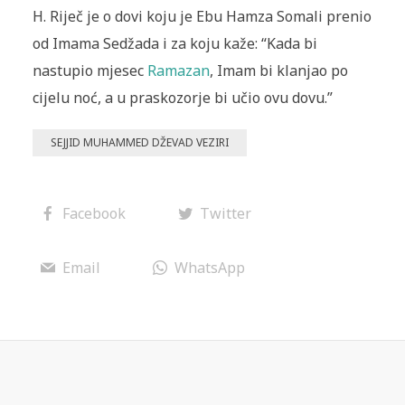
H. Riječ je o dovi koju je Ebu Hamza Somali prenio
od Imama Sedžada i za koju kaže: “Kada bi
nastupio mjesec
Ramazan
, Imam bi klanjao po
cijelu noć, a u praskozorje bi učio ovu dovu.”
SEJJID MUHAMMED DŽEVAD VEZIRI
Facebook
Twitter
Email
WhatsApp