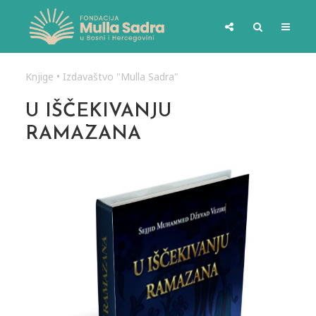
Knjige
•
Izdavaštvo "Mulla Sadra"
U IŠČEKIVANJU
RAMAZANA