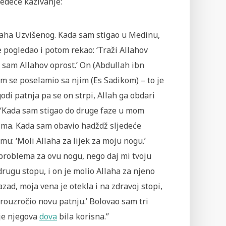
edeće kazivanje:
llaha Uzvišenog. Kada sam stigao u Medinu,
 pogledao i potom rekao: ‘Traži Allahov
io sam Allahov oprost.’ On (Abdullah ibn
am se poselamio sa njim (Es Sadikom) – to je
godi patnja pa se on strpi, Allah ga obdari
: “Kada sam stigao do druge faze u mom
cima. Kada sam obavio hadždž sljedeće
mu: ‘Moli Allaha za lijek za moju nogu.’
problema za ovu nogu, nego daj mi tvoju
u drugu stopu, i on je molio Allaha za njeno
zad, moja vena je otekla i na zdravoj stopi,
 prouzročio novu patnju.’ Bolovao sam tri
 je njegova
dova
bila korisna.”