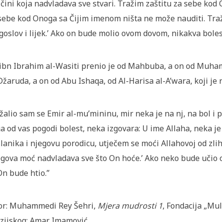
ičini koja nadvladava sve stvari. Tražim zaštitu za sebe kod
sebe kod Onoga sa Čijim imenom ništa ne može nauditi. Traž
goslov i lijek.’ Ako on bude molio ovom dovom, nikakva boles
 ibn Ibrahim al-Wasiti prenio je od Mahbuba, a on od Muha
Džaruda, a on od Abu Ishaqa, od Al-Harisa al-A’wara, koji je 
žalio sam se Emir al-mu’mininu, mir neka je na nj, na bol i p
a od vas pogodi bolest, neka izgovara: U ime Allaha, neka je
lanika i njegovu porodicu, utječem se moći Allahovoj od zlih
gova moć nadvladava sve što On hoće.’ Ako neko bude učio o
On bude htio.”
or: Muhammedi Rey Šehri,
Mjera mudrosti 1
, Fondacija „Mul
zijskog: Amar Imamović