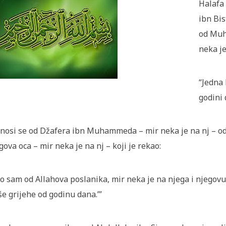
Halafa 
ibn Bis
od Muh
neka je
“Jedna 
godini 
nosi se od Džafera ibn Muhammeda – mir neka je na nj – od 
gova oca – mir neka je na nj – koji je rekao:
o sam od Allahova poslanika, mir neka je na njega i njegovu
še grijehe od godinu dana.’”