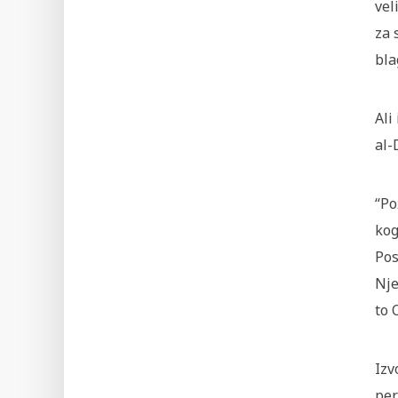
vel
za 
bla
Ali
al-
“Po
kog
Pos
Nje
to 
Izv
per