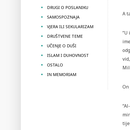
DRUGI O POSLANIKU
A t
SAMOSPOZNAJA
VJERA ILI SEKULARIZAM
“U 
DRUŠTVENE TEME
ime
UČENJE O DUŠI
odg
ISLAM I DUHOVNOST
vid
OSTALO
Mil
IN MEMORIAM
On 
“Al
mir
tij