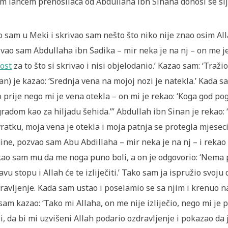
m lancem prenosilaca od Abdullaha ibn Sinana donosi se slj
o sam u Meki i skrivao sam nešto što niko nije znao osim A
vao sam Abdullaha ibn Sadika – mir neka je na nj – on me je
ost
za to što si skrivao i nisi objelodanio.’ Kazao sam: ‘Traž
an) je kazao: ‘Srednja vena na mojoj nozi je natekla.’ Kada s
o prije nego mi je vena otekla – on mi je rekao: ‘Koga god po
radom kao za hiljadu šehida.’” Abdullah ibn Sinan je rekao
ratku, moja vena je otekla i moja patnja se protegla mje­se
ine, pozvao sam Abu Abdil­laha – mir neka je na nj – i rekao 
ao sam mu da me noga puno boli, a on je odgovorio: ‘Nema 
avu stopu i Allah će te izli­ječiti.’ Tako sam ja ispružio svoj
ravljenje. Kada sam ustao i poselamio se sa njim i krenuo na
sam kazao: ‘Tako mi Al­laha, on me nije izliječio, nego mi je
i, da bi mi uzvišeni Allah podario ozdravljenje i pokazao da