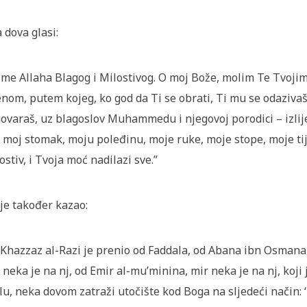
a dova glasi:
ime Allaha Blagog i Milostivog. O moj Bože, molim Te Tvojim
nom, putem kojeg, ko god da Ti se obrati, Ti mu se odazivaš
ovaraš, uz blagoslov Muhammedu i njegovoj porodici – izlije
, moj stomak, moju poleđinu, moje ruke, moje stope, moje tije
ostiv, i Tvoja moć nadilazi sve.”
je također kazao:
-Khazzaz al-Razi je prenio od Faddala, od Abana ibn Osmana
 neka je na nj, od Emir al-­mu’minina, mir neka je na nj, koji
elu, neka dovom zatraži utočište kod Boga na sljedeći način: 