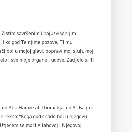
 čistim savršenim i najuzvišenijim
, i ko god Te njime pozove, Ti mu
či bol u mojoj glavi, popravi moj sluh, moj
lo i sve moje organe i udove. Zacijelo si Ti
, od Abu Hamze al-Thumalija, od Al-Baqira,
 je rekao: “Koga god snađe bol u nje­govu
‘Utje­čem se moći Allahovoj i Njegovoj