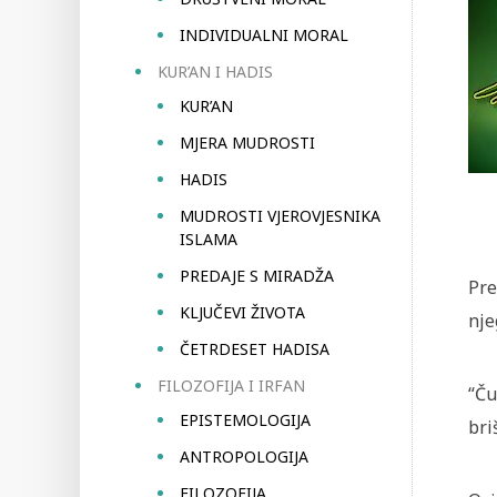
INDIVIDUALNI MORAL
KUR’AN I HADIS
KUR’AN
MJERA MUDROSTI
HADIS
MUDROSTI VJEROVJESNIKA
ISLAMA
PREDAJE S MIRADŽA
Pre
KLJUČEVI ŽIVOTA
nje
ČETRDESET HADISA
FILOZOFIJA I IRFAN
“Ču
EPISTEMOLOGIJA
bri
ANTROPOLOGIJA
FILOZOFIJA