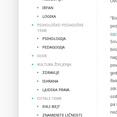
Ovi
IRFAN
LOGIKA
“Bi
PSIHOLOŠKO-PEDAGOŠKE
poz
TEME
opr
PSIHOLOGIJA
Sin
PEDAGOGIJA
bil
DOVE
nag
KULTURA ŽIVLJENJA
pov
ZDRAVLJE
god
Rek
ISHRANA
zdr
LJUDSKA PRAVA
ozd
OSTALE TEME
pa 
EHLI-BEJT
noć
ZNAMENITE LIČNOSTI