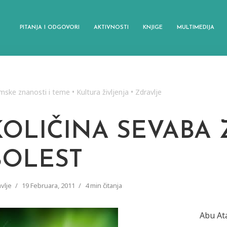
PITANJA I ODGOVORI
AKTIVNOSTI
KNJIGE
MULTIMEDIJA
amske znanosti i teme
•
Kultura življenja
•
Zdravlje
KOLIČINA SEVABA 
BOLEST
vlje
19 Februara, 2011
4 min čitanja
Abu At