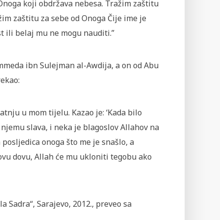
 Onoga koji obdržava nebesa. Tražim zaštitu
im zaštitu za sebe od Onoga Čije ime je
t ili belaj mu ne mogu nauditi.”
m­meda ibn Sulejman al-Awdija, a on od Abu
rekao:
atnju u mom tijelu. Kazao je: ‘Kada bilo
 njemu slava, i neka je blagoslov Allahov na
 posljedica onoga što me je snašlo, a
vu dovu, Allah će mu ukloniti tegobu ako
la Sadra“, Sarajevo, 2012., preveo sa