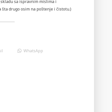
u skladu sa ispravnim mislima i
a šta drugo osim na poštenje i čistotu.)
il
WhatsApp