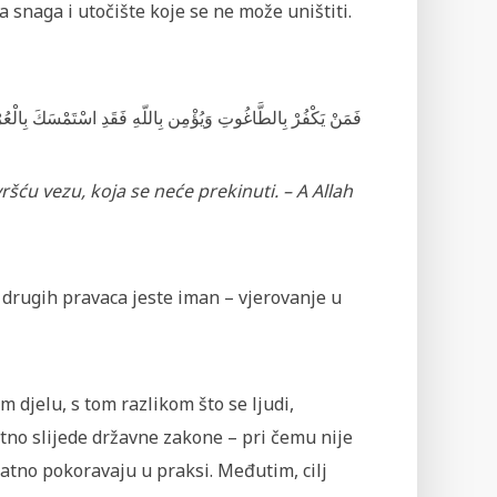
 snaga i utočište koje se ne može uništiti.
فَمَنْ يَكْفُرْ بِالطَّاغُوتِ وَيُؤْمِن بِاللّهِ فَقَدِ اسْتَمْسَكَ بِالْعُرْ
vršću vezu, koja se neće prekinuti. – A Allah
 drugih pravaca jeste iman – vjerovanje u
m djelu, s tom razlikom što se ljudi,
tno slijede državne zakone – pri čemu nije
latno pokoravaju u praksi. Međutim, cilj