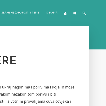
ISLAMSKE ZNANOSTI I TEME
O NAMA
ERE
i ukraj nagonima i porivima i koja ih može
vakom nezakonitom porivu i biti
ti i životnim provalijama čuva čovjeka i