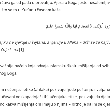
ržava ga od pada u provaliju. Vjera u Boga jeste nesalomljiva
 što se to u Kur’anu časnom kaže:
وَةِ الْوُثْقَىَ لاَ انفِصَامَ لَهَا وَاللّهُ سَمِيعٌ عَلِيمٌ
j ko ne vjeruje u šejtana, a vjeruje u Allaha – drži se za najč
 čuje i zna
.
[1]
važnije načelo koje odvaja islamsku školu mišljenja od svih
nog Boga.
am i učenjaci etike (ahlaka) pozivaju ljude poštenju i valjano
učavani od (zapadnjačkih) učenjaka etike, pozivaju da djela
no kakva mišljenja oni imaju o njima – bitno je da im se dje