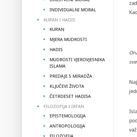
zad
INDIVIDUALNI MORAL
Kao
KUR’AN I HADIS
KUR’AN
MJERA MUDROSTI
HADIS
Ona
MUDROSTI VJEROVJESNIKA
sve
ISLAMA
PREDAJE S MIRADŽA
Naj
KLJUČEVI ŽIVOTA
jed
ČETRDESET HADISA
FILOZOFIJA I IRFAN
Isl
EPISTEMOLOGIJA
pod
ANTROPOLOGIJA
važ
FILOZOFIJA