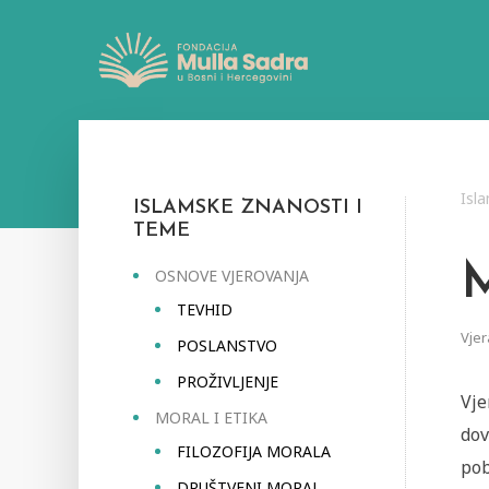
Isl
ISLAMSKE ZNANOSTI I
TEME
OSNOVE VJEROVANJA
TEVHID
Vjer
POSLANSTVO
PROŽIVLJENJE
Vje
MORAL I ETIKA
dov
FILOZOFIJA MORALA
pob
DRUŠTVENI MORAL