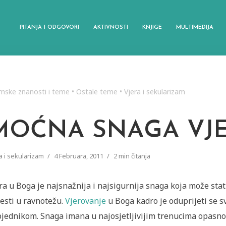
PITANJA I ODGOVORI
AKTIVNOSTI
KNJIGE
MULTIMEDIJA
amske znanosti i teme
•
Ostale teme
•
Vjera i sekularizam
MOĆNA SNAGA VJ
a i sekularizam
4 Februara, 2011
2 min čitanja
ra u Boga je najsnažnija i najsigurnija snaga koja može stat
esti u ravnotežu.
Vjerovanje
u Boga kadro je oduprijeti se s
jednikom. Snaga imana u najosjetljivijim trenucima opasnos