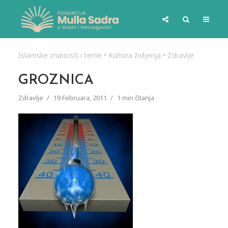
Islamske znanosti i teme
•
Kultura življenja
•
Zdravlje
GROZNICA
Zdravlje
19 Februara, 2011
1 min čitanja