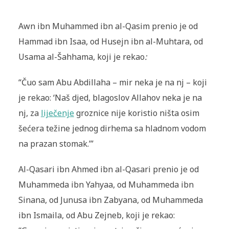
Awn ibn Muhammed ibn al-Qasim prenio je od
Hammad ibn Isaa, od Husejn ibn al-Muhtara, od
Usama al-Šahhama, koji je rekao
:
“Čuo sam Abu Abdillaha – mir neka je na nj – koji
je rekao: ‘Naš djed, blagoslov Allahov neka je na
nj, za
liječenje
groznice nije koristio ništa osim
šećera težine jednog dirhema sa hladnom vodom
na prazan stomak.’”
Al-Qasari ibn Ahmed ibn al-Qasari prenio je od
Muhammeda ibn Yahyaa, od Muhammeda ibn
Sinana, od Junusa ibn Zabyana, od Mu­hammeda
ibn Ismaila, od Abu Zejneb, koji je rekao: