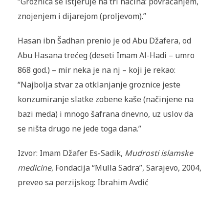
“Groznica se istje­ruje na tri načina: povraćanjem,
znojenjem i dijarejom (proljevom).”
Hasan ibn Šadhan prenio je od Abu Džafera, od
Abu Hasana trećeg (deseti Imam Al-Hadi – umro
868 god.) – mir neka je na nj – koji je rekao:
“Najbolja stvar za otklanjanje groznice jeste
konzumiranje slatke zobene kaše (načinjene na
bazi meda) i mnogo šafrana dnevno, uz uslov da
se ništa drugo ne jede toga dana.”
Izvor: Imam Džafer Es-Sadik,
Mudrosti islamske
medicine
, Fondacija “Mulla Sadra”, Sarajevo, 2004,
preveo sa perzijskog: Ibrahim Avdić