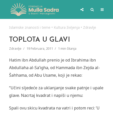
Islamske znanosti i teme
•
Kultura življenja
•
Zdravlje
TOPLOTA U GLAVI
Zdravlje
19 Februara, 2011
1 min čitanja
Hatim ibn Abdullah prenio je od Ibra­hima ibn
Abdullaha al-Sa’igha, od Ham­mada ibn Zejda al-
Šahhama, od Abu Usame, koji je rekao:
“Učini sljedeće za uklanjanje svake patnje i upale
glave. Nacrtaj kvadrat i napiši u njemu:
Spali ovu skicu kvadrata na vatri i potom reci: ‘U