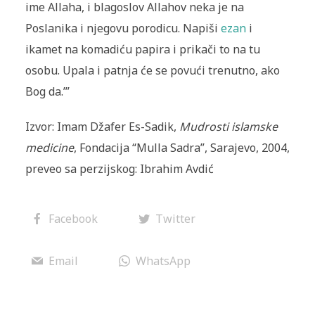
ime Allaha, i blagoslov Allahov neka je na
Poslanika i njegovu porodicu. Napiši
ezan
i
ikamet na ko­madiću papira i prikači to na tu
osobu. Upala i patnja će se povući trenutno, ako
Bog da.’”
Izvor: Imam Džafer Es-Sadik,
Mudrosti islamske
medicine
, Fondacija “Mulla Sadra”, Sarajevo, 2004,
preveo sa perzijskog: Ibrahim Avdić
Facebook
Twitter
Email
WhatsApp