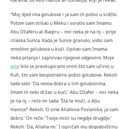
“Moj djed ima golubove i ja sam ih pobio u srdžbi.
Potom sam otišao u Meku i svratio sam Imamu
Abu Džaferu al-Baqiru – mir neka je na nj – prije
izlaska Sunca. Kada je Sunce granulo, vidio sam
mnoštvo golubova u kući. Upitao sam Imama
neka pitanja i zapisivao njegove odgovore. Moje
srce
bilo je preokupirano onim što sam učinio u
Kufi, što sam bespot­rebno pobio golubove. Rekoh
tada sebi: ‘Da nema dobra u tim golubovima,
Imam ih nebi držao u kući.’ Abu Džafer – mir neka
je na nj – reče mi tada: ‘Šta te muči, o Abu
Hamza?’ Rekoh: ‘O sine Allahova Poslanika, ja sam
dobro.’ On reče: ‘Tvoje misli su negdje drugdje.’
Re­koh: ‘Da, Allaha mi.’ I ispričah mu dogodovštinu