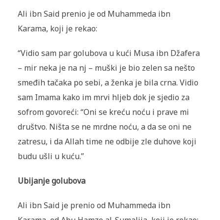
Ali ibn Said prenio je od Muhammeda ibn
Karama, koji je rekao:
“Vidio sam par golubova u kući Musa ibn Džafera
– mir neka je na nj – muški je bio zelen sa nešto
smeđih tačaka po sebi, a ženka je bila crna. Vidio
sam Imama kako im mrvi hljeb dok je sjedio za
sofrom govoreći: “Oni se kreću noću i prave mi
društvo. Ništa se ne mrdne noću, a da se oni ne
zatresu, i da Allah time ne odbije zle duhove koji
budu ušli u kuću.”
Ubijanje golubova
Ali ibn Said je prenio od Muhammeda ibn
Karama, od Abu Hamze al-Sumalija, koji je rekao: