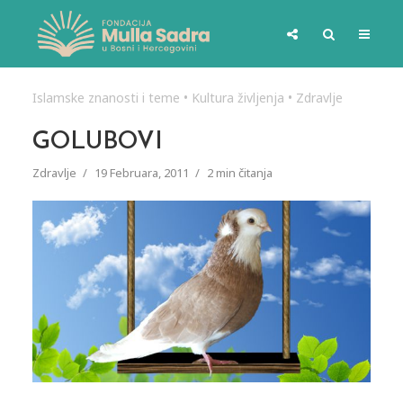
Islamske znanosti i teme
•
Kultura življenja
•
Zdravlje
GOLUBOVI
Zdravlje
19 Februara, 2011
2 min čitanja