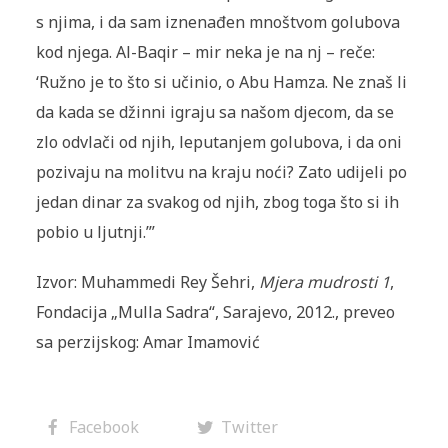
s njima, i da sam izne­nađen mnoštvom golubova
kod njega. Al-Baqir – mir neka je na nj – reče:
‘Ružno je to što si učinio, o Abu Hamza. Ne znaš li
da kada se džinni igraju sa našom djecom, da se
zlo odvlači od njih, leputanjem golubova, i da oni
pozivaju na molitvu na kraju noći? Zato udijeli po
jedan dinar za svakog od njih, zbog toga što si ih
pobio u ljutnji.’”
Izvor: Muhammedi Rey Šehri,
Mjera mudrosti 1
,
Fondacija „Mulla Sadra“, Sarajevo, 2012., preveo
sa perzijskog: Amar Imamović
Facebook
Twitter