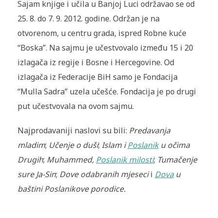
Sajam knjige i učila u Banjoj Luci održavao se od
25. 8. do 7. 9. 2012. godine. Održan je na
otvorenom, u centru grada, ispred Robne kuće
“Boska”. Na sajmu je učestvovalo između 15 i 20
izlagača iz regije i Bosne i Hercegovine. Od
izlagača iz Federacije BiH samo je Fondacija
“Mulla Sadra” uzela učešće. Fondacija je po drugi
put učestvovala na ovom sajmu.
Najprodavaniji naslovi su bili:
Predavanja
mladim
;
Učenje o duši
;
Islam i
Poslanik
u očima
Drugih
;
Muhammed,
Poslanik milosti
;
Tumačenje
sure Ja-Sin
;
Dove odabranih mjeseci
i
Dova
u
baštini Poslanikove porodice.